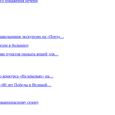
го поражения печени
я школьников экскурсию на «Поезд…
езли в больницу
гами пунктов проката вещей для…
о конкурса «На крыльях» на…
 «80 лет Победы в Великой…
пожароопасному сезону