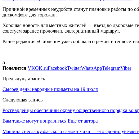
Причиной временных неудобств станут плановые работы по о
дискомфорт для горожан.
Хорошая новость для местных жителей — въезд во дворовые те
советуем заранее проложить альтернативный маршрут.
Ранее редакция «Сибдепо» уже сообщала о ремонте теплосетевы
5
Поделится
VK
OK.ru
Facebook
Twitter
WhatsApp
Telegram
Viber
Предыдущая запись
Сысоев день: народные приметы на 19 июля
Следующая запись
Росгвардейцы обеспечили охрану общественного порядка во вр
Вам также могут понравиться
Еще от автора
Машина снесла кузбасского самокатчика — его срочно увезли 