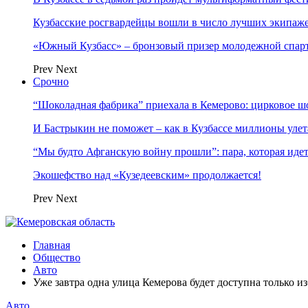
Кузбасские росгвардейцы вошли в число лучших экипаж
«Южный Кузбасс» – бронзовый призер молодежной спар
Prev
Next
Срочно
“Шоколадная фабрика” приехала в Кемерово: цирковое ш
И Бастрыкин не поможет – как в Кузбассе миллионы улет
“Мы будто Афганскую войну прошли”: пара, которая ид
Экошефство над «Кузедеевским» продолжается!
Prev
Next
Главная
Общество
Авто
Уже завтра одна улица Кемерова будет доступна только 
Авто