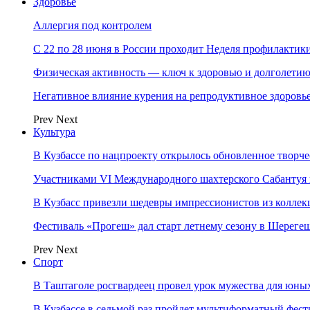
Здоровье
Аллергия под контролем
С 22 по 28 июня в России проходит Неделя профилакти
Физическая активность — ключ к здоровью и долголети
Негативное влияние курения на репродуктивное здоровь
Prev
Next
Культура
В Кузбассе по нацпроекту открылось обновленное творч
Участниками VI Международного шахтерского Сабантуя в
В Кузбасс привезли шедевры импрессионистов из колле
Фестиваль «Прогеш» дал старт летнему сезону в Шереге
Prev
Next
Спорт
В Таштаголе росгвардеец провел урок мужества для юны
В Кузбассе в седьмой раз пройдет мультиформатный ф