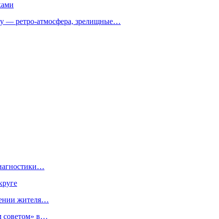
ками
 — ретро‑атмосфера, зрелищные…
диагностики…
круге
шении жителя…
м советом» в…