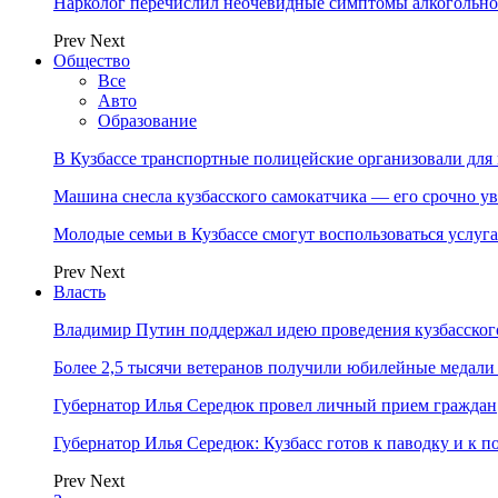
Нарколог перечислил неочевидные симптомы алкогольно
Prev
Next
Общество
Все
Авто
Образование
В Кузбассе транспортные полицейские организовали дл
Машина снесла кузбасского самокатчика — его срочно ув
Молодые семьи в Кузбассе смогут воспользоваться услу
Prev
Next
Власть
Владимир Путин поддержал идею проведения кузбасског
Более 2,5 тысячи ветеранов получили юбилейные медали
Губернатор Илья Середюк провел личный прием граждан
Губернатор Илья Середюк: Кузбасс готов к паводку и к 
Prev
Next