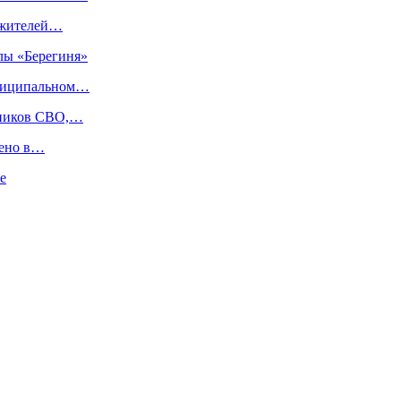
ы жителей…
лы «Берегиня»
униципальном…
тников СВО,…
зено в…
е