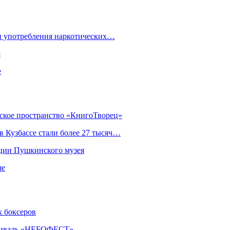
ки употребления наркотических…
ю
е
еское пространство «КнигоТворец»
 Кузбассе стали более 27 тысяч…
кции Пушкинского музея
ше
х боксеров
естиваль «НЕБОФЕСТ»