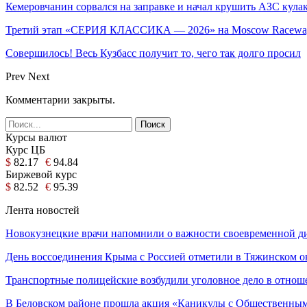
Кемеровчанин сорвался на заправке и начал крушить АЗС кула
Третий этап «СЕРИЯ КЛАССИКА — 2026» на Moscow Raceway
Совершилось! Весь Кузбасс получит то, чего так долго просил
Prev
Next
Комментарии закрыты.
Курсы валют
Курс ЦБ
$
82.17
€
94.84
Биржевой курс
$
82.52
€
95.39
Лента новостей
Новокузнецкие врачи напомнили о важности своевременной 
День воссоединения Крыма с Россией отметили в Тяжинском о
Транспортные полицейские возбудили уголовное дело в отно
В Беловском районе прошла акция «Каникулы с Общественны