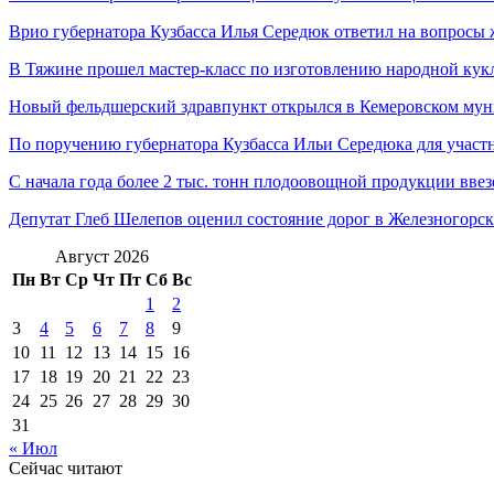
Врио губернатора Кузбасса Илья Середюк ответил на вопрос
В Тяжине прошел мастер-класс по изготовлению народной кук
Новый фельдшерский здравпункт открылся в Кемеровском м
По поручению губернатора Кузбасса Ильи Середюка для учас
С начала года более 2 тыс. тонн плодоовощной продукции вве
Депутат Глеб Шелепов оценил состояние дорог в Железногорск
Август 2026
Пн
Вт
Ср
Чт
Пт
Сб
Вс
1
2
3
4
5
6
7
8
9
10
11
12
13
14
15
16
17
18
19
20
21
22
23
24
25
26
27
28
29
30
31
« Июл
Сейчас читают