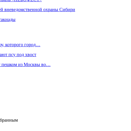
ей вневедомственной охраны Сибири
такиады
оу, которого город…
ают псу под хвост
ет пешком из Москвы во…
избранным