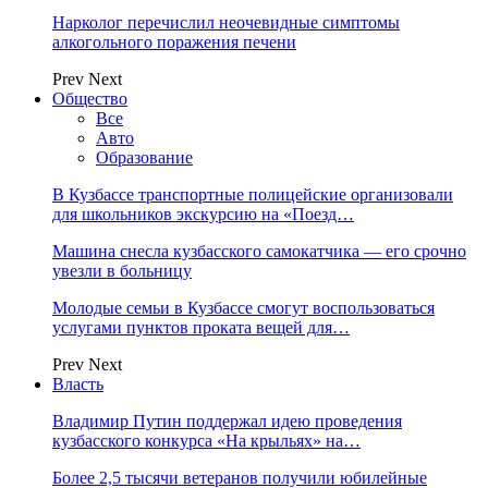
Нарколог перечислил неочевидные симптомы
алкогольного поражения печени
Prev
Next
Общество
Все
Авто
Образование
В Кузбассе транспортные полицейские организовали
для школьников экскурсию на «Поезд…
Машина снесла кузбасского самокатчика — его срочно
увезли в больницу
Молодые семьи в Кузбассе смогут воспользоваться
услугами пунктов проката вещей для…
Prev
Next
Власть
Владимир Путин поддержал идею проведения
кузбасского конкурса «На крыльях» на…
Более 2,5 тысячи ветеранов получили юбилейные