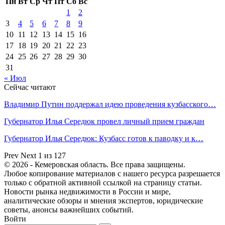
Пн
Вт
Ср
Чт
Пт
Сб
Вс
1
2
3
4
5
6
7
8
9
10
11
12
13
14
15
16
17
18
19
20
21
22
23
24
25
26
27
28
29
30
31
« Июл
Сейчас читают
Владимир Путин поддержал идею проведения кузбасского…
Губернатор Илья Середюк провел личный прием граждан
Губернатор Илья Середюк: Кузбасс готов к паводку и к…
Prev
Next
1 из 127
© 2026 - Кемеровская область. Все права защищены.
Любое копирование материалов с нашего ресурса разрешается
только с обратной активной ссылкой на страницу статьи.
Новости рынка недвижимости в России и мире,
аналитические обзоры и мнения экспертов, юридические
советы, анонсы важнейших событий.
Войти