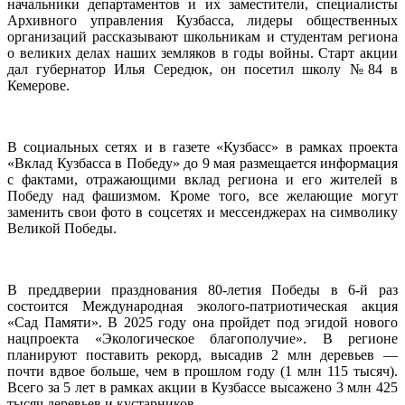
начальники департаментов и их заместители, специалисты
Архивного управления Кузбасса, лидеры общественных
организаций рассказывают школьникам и студентам региона
о великих делах наших земляков в годы войны. Старт акции
дал губернатор Илья Середюк, он посетил школу №84 в
Кемерове.
В социальных сетях и в газете «Кузбасс» в рамках проекта
«Вклад Кузбасса в Победу» до 9 мая размещается информация
с фактами, отражающими вклад региона и его жителей в
Победу над фашизмом. Кроме того, все желающие могут
заменить свои фото в соцсетях и мессенджерах на символику
Великой Победы.
В преддверии празднования 80-летия Победы в 6-й раз
состоится Международная эколого-патриотическая акция
«Сад Памяти». В 2025 году она пройдет под эгидой нового
нацпроекта «Экологическое благополучие». В регионе
планируют поставить рекорд, высадив 2 млн деревьев —
почти вдвое больше, чем в прошлом году (1 млн 115 тысяч).
Всего за 5 лет в рамках акции в Кузбассе высажено 3 млн 425
тысяч деревьев и кустарников.