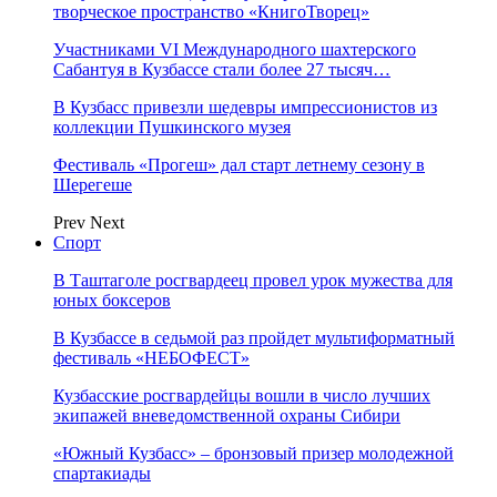
творческое пространство «КнигоТворец»
Участниками VI Международного шахтерского
Сабантуя в Кузбассе стали более 27 тысяч…
В Кузбасс привезли шедевры импрессионистов из
коллекции Пушкинского музея
Фестиваль «Прогеш» дал старт летнему сезону в
Шерегеше
Prev
Next
Спорт
В Таштаголе росгвардеец провел урок мужества для
юных боксеров
В Кузбассе в седьмой раз пройдет мультиформатный
фестиваль «НЕБОФЕСТ»
Кузбасские росгвардейцы вошли в число лучших
экипажей вневедомственной охраны Сибири
«Южный Кузбасс» – бронзовый призер молодежной
спартакиады