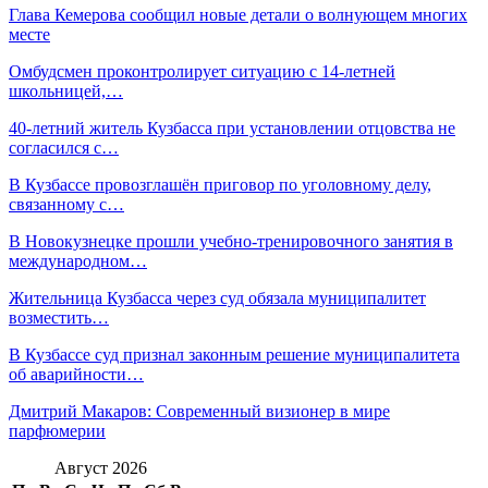
Глава Кемерова сообщил новые детали о волнующем многих
месте
Омбудсмен проконтролирует ситуацию с 14-летней
школьницей,…
40-летний житель Кузбасса при установлении отцовства не
согласился с…
В Кузбассе провозглашён приговор по уголовному делу,
связанному с…
В Новокузнецке прошли учебно-тренировочного занятия в
международном…
Жительница Кузбасса через суд обязала муниципалитет
возместить…
В Кузбассе суд признал законным решение муниципалитета
об аварийности…
Дмитрий Макаров: Современный визионер в мире
парфюмерии
Август 2026