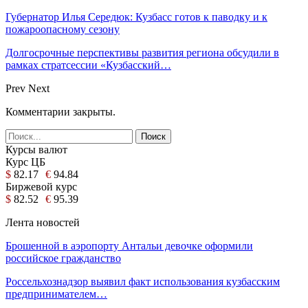
Губернатор Илья Середюк: Кузбасс готов к паводку и к
пожароопасному сезону
Долгосрочные перспективы развития региона обсудили в
рамках стратсессии «Кузбасский…
Prev
Next
Комментарии закрыты.
Курсы валют
Курс ЦБ
$
82.17
€
94.84
Биржевой курс
$
82.52
€
95.39
Лента новостей
Брошенной в аэропорту Антальи девочке оформили
российское гражданство
Россельхознадзор выявил факт использования кузбасским
предпринимателем…