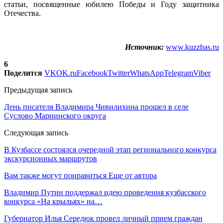
статьи, посвященные юбилею Победы и Году защитника
Отечества.
Источник:
www.kuzzbas.ru
6
Поделится
VK
OK.ru
Facebook
Twitter
WhatsApp
Telegram
Viber
Предыдущая запись
День писателя Владимира Чивилихина прошел в селе
Суслово Мариинского округа
Следующая запись
В Кузбассе состоялся очередной этап регионального конкурса
экскурсионных маршрутов
Вам также могут понравиться
Еще от автора
Владимир Путин поддержал идею проведения кузбасского
конкурса «На крыльях» на…
Губернатор Илья Середюк провел личный прием граждан