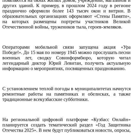
появляются на окнах жилых домов, учреждений, магазинов и
других зданий. К примеру, в прошлом 2024 году в регионе
празднично оформили более 143 тысяч окон и витрин. В
образовательных организациях оформляют «Стены Памяти»,
на которых размещены портреты участников Великой
Отечественной войны, тружеников тыла, героев-земляков.
Операторами мобильной связи запущена акция «Ура
Победе!». До 15 мая по номеру 1945 можно прослушать песни
военных лет, сводку Совинформбюро, которую читал
легендарный диктор Юрий Левитан, получить актуальную
информацию о мероприятиях, посвященных празднованию.
С установлением теплой погоды в муниципалитетах начнутся
ремонтные работы на памятниках и обелисках, а также
традиционные всекузбасские субботники.
На региональной цифровой платформе «Кузбасс Онлайн»
планируется создать тематический раздел «Год Защитника
Отечества 2025». В нем будут публиковаться новости, опросы,