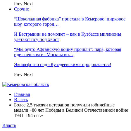
Prev
Next
Срочно
“Шоколадная фабрика” приехала в Кемерово: цирковое
шоу, которого город…
И Бастрыкин не поможет – как в Кузбассе миллионы
улетают псу под хвост
“Мы будто Афганскую войну прошли”: пара, которая
идет пешком из Москвы во…
Экошефство над «Кузедеевским» продолжается!
Prev
Next
Главная
Власть
Более 2,5 тысячи ветеранов получили юбилейные
медали «80 лет Победы в Великой Отечественной войне
1941–1945 гг.»
Власть