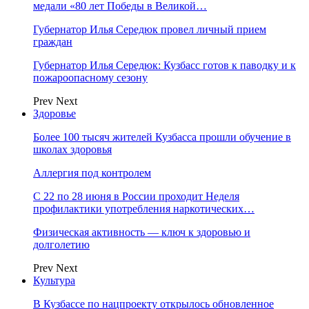
медали «80 лет Победы в Великой…
Губернатор Илья Середюк провел личный прием
граждан
Губернатор Илья Середюк: Кузбасс готов к паводку и к
пожароопасному сезону
Prev
Next
Здоровье
Более 100 тысяч жителей Кузбасса прошли обучение в
школах здоровья
Аллергия под контролем
С 22 по 28 июня в России проходит Неделя
профилактики употребления наркотических…
Физическая активность — ключ к здоровью и
долголетию
Prev
Next
Культура
В Кузбассе по нацпроекту открылось обновленное