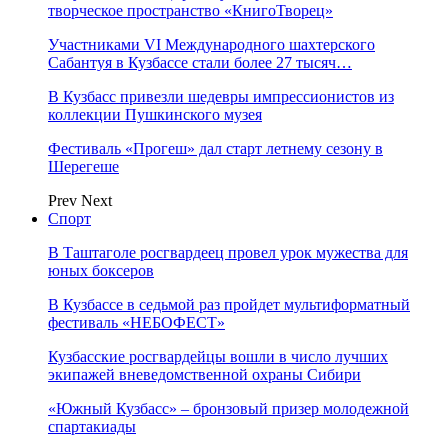
творческое пространство «КнигоТворец»
Участниками VI Международного шахтерского
Сабантуя в Кузбассе стали более 27 тысяч…
В Кузбасс привезли шедевры импрессионистов из
коллекции Пушкинского музея
Фестиваль «Прогеш» дал старт летнему сезону в
Шерегеше
Prev
Next
Спорт
В Таштаголе росгвардеец провел урок мужества для
юных боксеров
В Кузбассе в седьмой раз пройдет мультиформатный
фестиваль «НЕБОФЕСТ»
Кузбасские росгвардейцы вошли в число лучших
экипажей вневедомственной охраны Сибири
«Южный Кузбасс» – бронзовый призер молодежной
спартакиады