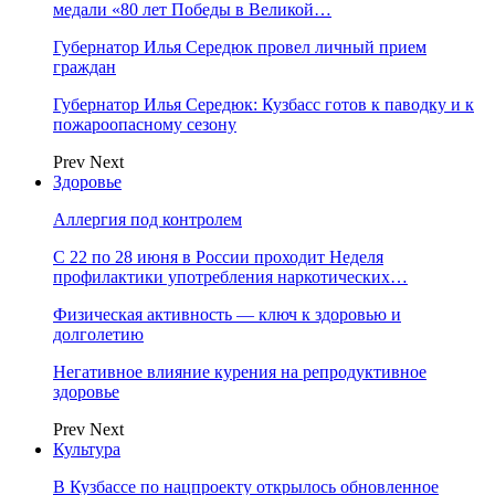
медали «80 лет Победы в Великой…
Губернатор Илья Середюк провел личный прием
граждан
Губернатор Илья Середюк: Кузбасс готов к паводку и к
пожароопасному сезону
Prev
Next
Здоровье
Аллергия под контролем
С 22 по 28 июня в России проходит Неделя
профилактики употребления наркотических…
Физическая активность — ключ к здоровью и
долголетию
Негативное влияние курения на репродуктивное
здоровье
Prev
Next
Культура
В Кузбассе по нацпроекту открылось обновленное