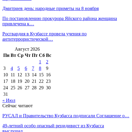
Дмитриев день: народные приметы на 8 ноября
По постановлению прокурора Яйского района женщина
привлечена к…
Росгвардия в Кузбассе провела учения по
антитеррористической…
Август 2026
Пн
Вт
Ср
Чт
Пт
Сб
Вс
1
2
3
4
5
6
7
8
9
10
11
12
13
14
15
16
17
18
19
20
21
22
23
24
25
26
27
28
29
30
31
« Июл
Сейчас читают
РУСАЛ и Правительство Кузбасса подписали Соглашение о…
49-летний особо опасный рецидивист из Кузбасса
выслушал…