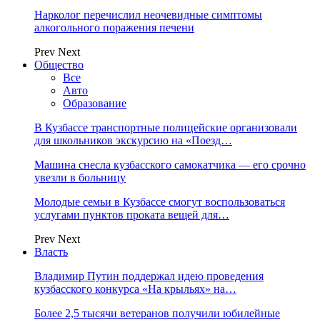
Нарколог перечислил неочевидные симптомы
алкогольного поражения печени
Prev
Next
Общество
Все
Авто
Образование
В Кузбассе транспортные полицейские организовали
для школьников экскурсию на «Поезд…
Машина снесла кузбасского самокатчика — его срочно
увезли в больницу
Молодые семьи в Кузбассе смогут воспользоваться
услугами пунктов проката вещей для…
Prev
Next
Власть
Владимир Путин поддержал идею проведения
кузбасского конкурса «На крыльях» на…
Более 2,5 тысячи ветеранов получили юбилейные