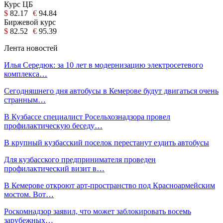
Курс ЦБ
$
82.17
€
94.84
Биржевой курс
$
82.52
€
95.39
Лента новостей
Илья Середюк: за 10 лет в модернизацию электросетевого
комплекса…
Сегодняшнего дня автобусы в Кемерове будут двигаться очень
странным…
В Кузбассе специалист Росельхознадзора провел
профилактическую беседу…
В крупный кузбасский поселок перестанут ездить автобусы
Для кузбасского предпринимателя проведен
профилактический визит в…
В Кемерове откроют арт-пространство под Красноармейским
мостом. Вот…
Роскомнадзор заявил, что может заблокировать восемь
зарубежных…