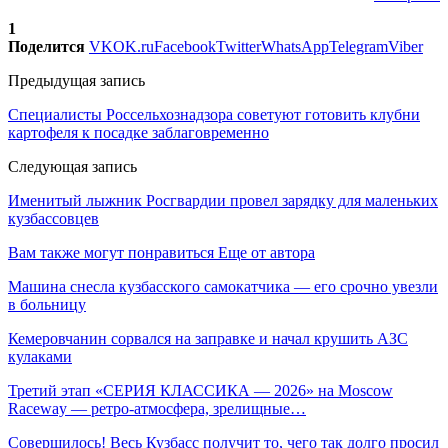
1
Поделится
VK
OK.ru
Facebook
Twitter
WhatsApp
Telegram
Viber
Предыдущая запись
Специалисты Россельхознадзора советуют готовить клубни
картофеля к посадке заблаговременно
Следующая запись
Именитый лыжник Росгвардии провел зарядку для маленьких
кузбассовцев
Вам также могут понравиться
Еще от автора
Машина снесла кузбасского самокатчика — его срочно увезли
в больницу
Кемеровчанин сорвался на заправке и начал крушить АЗС
кулаками
Третий этап «СЕРИЯ КЛАССИКА — 2026» на Moscow
Raceway — ретро‑атмосфера, зрелищные…
Совершилось! Весь Кузбасс получит то, чего так долго просил