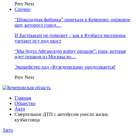
Prev
Next
Срочно
“Шоколадная фабрика” приехала в Кемерово: цирковое
шоу, которого город…
И Бастрыкин не поможет – как в Кузбассе миллионы
улетают псу под хвост
“Мы будто Афганскую войну прошли”: пара, которая
идет пешком из Москвы во…
Экошефство над «Кузедеевским» продолжается!
Prev
Next
Главная
Общество
Авто
Смертельное ДТП с автобусом унесло жизнь
кузбассовца
Авто