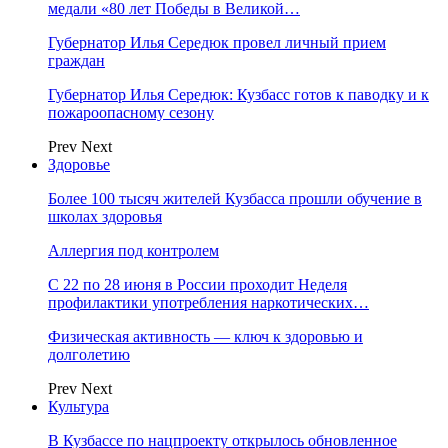
медали «80 лет Победы в Великой…
Губернатор Илья Середюк провел личный прием
граждан
Губернатор Илья Середюк: Кузбасс готов к паводку и к
пожароопасному сезону
Prev
Next
Здоровье
Более 100 тысяч жителей Кузбасса прошли обучение в
школах здоровья
Аллергия под контролем
С 22 по 28 июня в России проходит Неделя
профилактики употребления наркотических…
Физическая активность — ключ к здоровью и
долголетию
Prev
Next
Культура
В Кузбассе по нацпроекту открылось обновленное