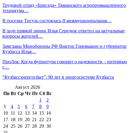
Трудовой отряд «Бригада» Тяжинского агропромышленного
техникума…
В поселке Тисуль состоялась II межмуниципальная…
В ходе прямой линии Илья Середюк ответил на актуальные
вопросы жителей…
Замглавы Минобороны РФ Виктор Горемыкин и губернатор
Кузбасса Илья…
ПроЛок: Когда фурнитура говорит о надежности – интервью
с…
“Кузбассэнергосбыт”: 90 лет в энергосистеме Кузбасса
Август 2026
Пн
Вт
Ср
Чт
Пт
Сб
Вс
1
2
3
4
5
6
7
8
9
10
11
12
13
14
15
16
17
18
19
20
21
22
23
24
25
26
27
28
29
30
31