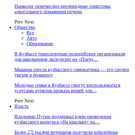
Нарколог перечислил неочевидные симптомы
алкогольного поражения печени
Prev
Next
Общество
Все
Авто
Образование
В Кузбассе транспортные полицейские организовали
для школьников экскурсию на «Поезд…
Машина снесла кузбасского самокатчика — его срочно
увезли в больницу
Молодые семьи в Кузбассе смогут воспользоваться
услугами пунктов проката вещей для…
Prev
Next
Власть
Владимир Путин поддержал идею проведения
кузбасского конкурса «На крыльях» на…
Более 2,5 тысячи ветеранов получили юбилейные