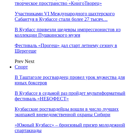
творческое пространство «КнигоТворец»
Участниками VI Международного шахтерского
Сабантуя в Кузбассе стали более 27 тысяч…
В Кузбасс привезли шедевры импрессионистов из
коллекции Пушкинского музея
Фестиваль «Прогеш» дал старт летнему сезону в
Шерегеше
Prev
Next
Спорт
В Таштаголе росгвардеец провел урок мужества для
юных боксеров
В Кузбассе в седьмой раз пройдет мультиформатный
фестиваль «НЕБОФЕСТ»
Кузбасские росгвардейцы вошли в число лучших
экипажей вневедомственной охраны Сибири
«Южный Кузбасс» – бронзовый призер молодежной
спартакиады