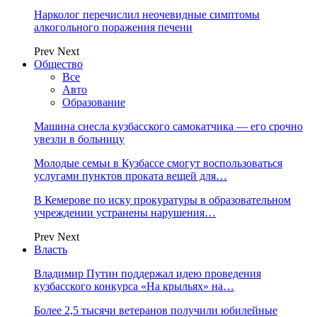
Нарколог перечислил неочевидные симптомы
алкогольного поражения печени
Prev
Next
Общество
Все
Авто
Образование
Машина снесла кузбасского самокатчика — его срочно
увезли в больницу
Молодые семьи в Кузбассе смогут воспользоваться
услугами пунктов проката вещей для…
В Кемерове по иску прокуратуры в образовательном
учреждении устранены нарушения…
Prev
Next
Власть
Владимир Путин поддержал идею проведения
кузбасского конкурса «На крыльях» на…
Более 2,5 тысячи ветеранов получили юбилейные