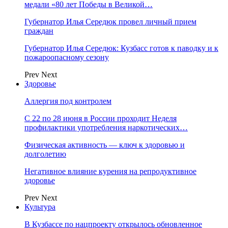
медали «80 лет Победы в Великой…
Губернатор Илья Середюк провел личный прием
граждан
Губернатор Илья Середюк: Кузбасс готов к паводку и к
пожароопасному сезону
Prev
Next
Здоровье
Аллергия под контролем
С 22 по 28 июня в России проходит Неделя
профилактики употребления наркотических…
Физическая активность — ключ к здоровью и
долголетию
Негативное влияние курения на репродуктивное
здоровье
Prev
Next
Культура
В Кузбассе по нацпроекту открылось обновленное