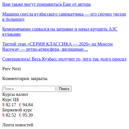
Вам также могут понравиться
Еще от автора
Машина снесла кузбасского самокатчика — его срочно увезли
в больницу
Кемеровчанин сорвался на заправке и начал крушить АЗС
кулаками
Третий этап «СЕРИЯ КЛАССИКА — 2026» на Moscow
Raceway — ретро‑атмосфера, зрелищные…
Совершилось! Весь Кузбасс получит то, чего так долго просил
Prev
Next
Комментарии закрыты.
Курсы валют
Курс ЦБ
$
82.17
€
94.84
Биржевой курс
$
82.52
€
95.39
Лента новостей