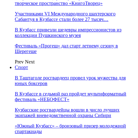
творческое пространство «КнигоТворец»
Участниками VI Международного шахтерского
Сабантуя в Кузбассе стали более 27 тысяч…
В Кузбасс привезли шедевры импрессионистов из
коллекции Пушкинского музея
Фестиваль «Прогеш» дал старт летнему сезону в
Шерегеше
Prev
Next
Спорт
В Таштаголе росгвардеец провел урок мужества для
юных боксеров
В Кузбассе в седьмой раз пройдет мультиформатный
фестиваль «НЕБОФЕСТ»
Кузбасские росгвардейцы вошли в число лучших
экипажей вневедомственной охраны Сибири
«Южный Кузбасс» – бронзовый призер молодежной
спартакиады