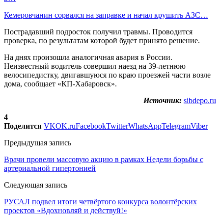
Кемеровчанин сорвался на заправке и начал крушить АЗС…
Пострадавший подросток получил травмы. Проводится
проверка, по результатам которой будет принято решение.
На днях произошла аналогичная авария в России.
Неизвестный водитель совершил наезд на 39-летнюю
велосипедистку, двигавшуюся по краю проезжей части возле
дома, сообщает «КП-Хабаровск».
Источник:
sibdepo.ru
4
Поделится
VK
OK.ru
Facebook
Twitter
WhatsApp
Telegram
Viber
Предыдущая запись
Врачи провели массовую акцию в рамках Недели борьбы с
артериальной гипертонией
Следующая запись
РУСАЛ подвел итоги четвёртого конкурса волонтёрских
проектов «Вдохновляй и действуй!»