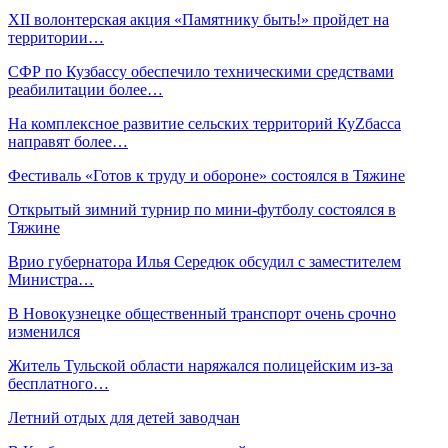
XII волонтерская акция «Памятнику быть!» пройдет на
территории…
СФР по Кузбассу обеспечило техническими средствами
реабилитации более…
На комплексное развитие сельских территорий КуZбасса
направят более…
Фестиваль «Готов к труду и обороне» состоялся в Тяжине
Открытый зимний турнир по мини-футболу состоялся в
Тяжине
Врио губернатора Илья Середюк обсудил с заместителем
Министра…
В Новокузнецке общественный транспорт очень срочно
изменился
Житель Тульской области наряжался полицейским из-за
бесплатного…
Летний отдых для детей заводчан