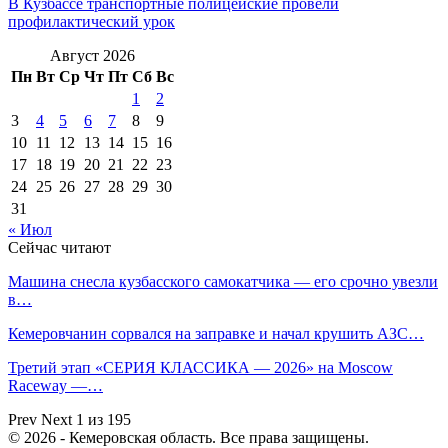
В Кузбассе транспортные полицейские провели
профилактический урок
Август 2026
Пн
Вт
Ср
Чт
Пт
Сб
Вс
1
2
3
4
5
6
7
8
9
10
11
12
13
14
15
16
17
18
19
20
21
22
23
24
25
26
27
28
29
30
31
« Июл
Сейчас читают
Машина снесла кузбасского самокатчика — его срочно увезли
в…
Кемеровчанин сорвался на заправке и начал крушить АЗС…
Третий этап «СЕРИЯ КЛАССИКА — 2026» на Moscow
Raceway —…
Prev
Next
1 из 195
© 2026 - Кемеровская область. Все права защищены.