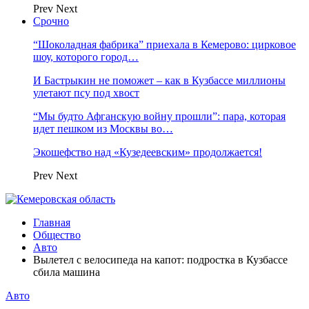
Prev
Next
Срочно
“Шоколадная фабрика” приехала в Кемерово: цирковое
шоу, которого город…
И Бастрыкин не поможет – как в Кузбассе миллионы
улетают псу под хвост
“Мы будто Афганскую войну прошли”: пара, которая
идет пешком из Москвы во…
Экошефство над «Кузедеевским» продолжается!
Prev
Next
Главная
Общество
Авто
Вылетел с велосипеда на капот: подростка в Кузбассе
сбила машина
Авто