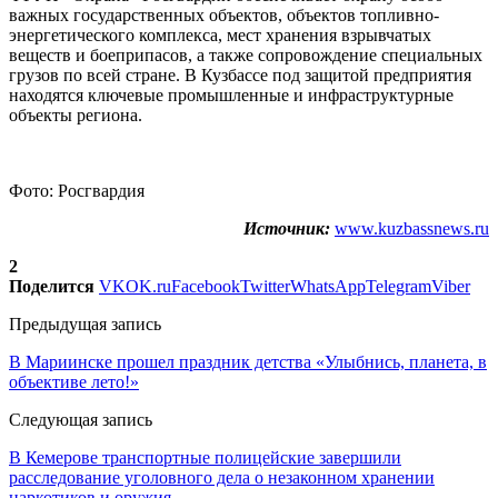
важных государственных объектов, объектов топливно-
энергетического комплекса, мест хранения взрывчатых
веществ и боеприпасов, а также сопровождение специальных
грузов по всей стране. В Кузбассе под защитой предприятия
находятся ключевые промышленные и инфраструктурные
объекты региона.
Фото: Росгвардия
Источник:
www.kuzbassnews.ru
2
Поделится
VK
OK.ru
Facebook
Twitter
WhatsApp
Telegram
Viber
Предыдущая запись
В Мариинске прошел праздник детства «Улыбнись, планета, в
объективе лето!»
Следующая запись
В Кемерове транспортные полицейские завершили
расследование уголовного дела о незаконном хранении
наркотиков и оружия