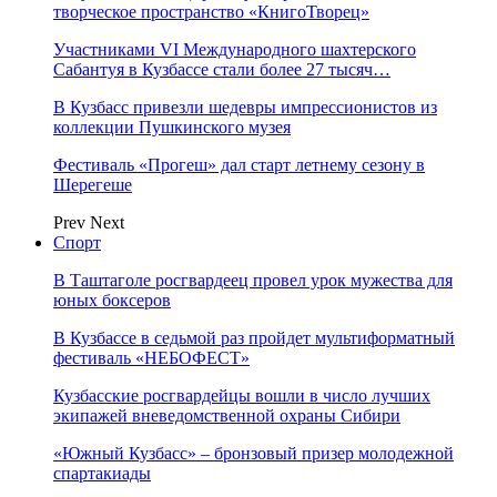
творческое пространство «КнигоТворец»
Участниками VI Международного шахтерского
Сабантуя в Кузбассе стали более 27 тысяч…
В Кузбасс привезли шедевры импрессионистов из
коллекции Пушкинского музея
Фестиваль «Прогеш» дал старт летнему сезону в
Шерегеше
Prev
Next
Спорт
В Таштаголе росгвардеец провел урок мужества для
юных боксеров
В Кузбассе в седьмой раз пройдет мультиформатный
фестиваль «НЕБОФЕСТ»
Кузбасские росгвардейцы вошли в число лучших
экипажей вневедомственной охраны Сибири
«Южный Кузбасс» – бронзовый призер молодежной
спартакиады