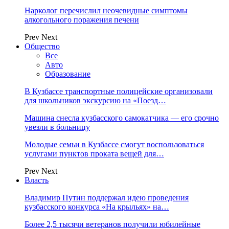
Нарколог перечислил неочевидные симптомы
алкогольного поражения печени
Prev
Next
Общество
Все
Авто
Образование
В Кузбассе транспортные полицейские организовали
для школьников экскурсию на «Поезд…
Машина снесла кузбасского самокатчика — его срочно
увезли в больницу
Молодые семьи в Кузбассе смогут воспользоваться
услугами пунктов проката вещей для…
Prev
Next
Власть
Владимир Путин поддержал идею проведения
кузбасского конкурса «На крыльях» на…
Более 2,5 тысячи ветеранов получили юбилейные