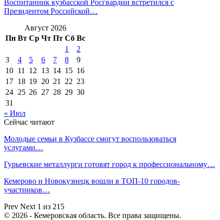
Воспитанник кузбасской Росгвардии встретился с
Президентом Российской…
Август 2026
Пн
Вт
Ср
Чт
Пт
Сб
Вс
1
2
3
4
5
6
7
8
9
10
11
12
13
14
15
16
17
18
19
20
21
22
23
24
25
26
27
28
29
30
31
« Июл
Сейчас читают
Молодые семьи в Кузбассе смогут воспользоваться
услугами…
Гурьевские металлурги готовят город к профессиональному…
Кемерово и Новокузнецк вошли в ТОП-10 городов-
участников…
Prev
Next
1 из 215
© 2026 - Кемеровская область. Все права защищены.