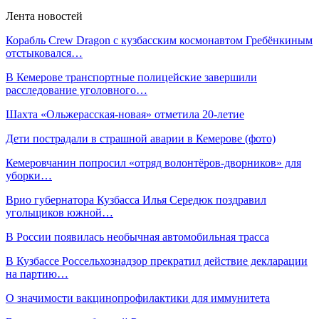
Лента новостей
Корабль Crew Dragon с кузбасским космонавтом Гребёнкиным
отстыковался…
В Кемерове транспортные полицейские завершили
расследование уголовного…
Шахта «Ольжерасская-новая» отметила 20-летие
Дети пострадали в страшной аварии в Кемерове (фото)
Кемеровчанин попросил «отряд волонтёров-дворников» для
уборки…
Врио губернатора Кузбасса Илья Середюк поздравил
угольщиков южной…
В России появилась необычная автомобильная трасса
В Кузбассе Россельхознадзор прекратил действие декларации
на партию…
О значимости вакцинопрофилактики для иммунитета