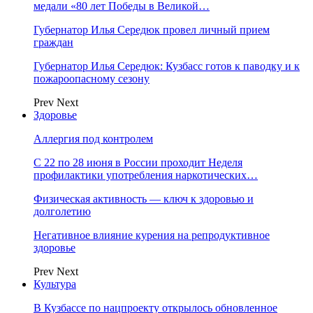
медали «80 лет Победы в Великой…
Губернатор Илья Середюк провел личный прием
граждан
Губернатор Илья Середюк: Кузбасс готов к паводку и к
пожароопасному сезону
Prev
Next
Здоровье
Аллергия под контролем
С 22 по 28 июня в России проходит Неделя
профилактики употребления наркотических…
Физическая активность — ключ к здоровью и
долголетию
Негативное влияние курения на репродуктивное
здоровье
Prev
Next
Культура
В Кузбассе по нацпроекту открылось обновленное