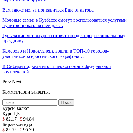
Вам также могут понравиться
Еще от автора
Молодые семьи в Кузбассе смогут воспользоваться услугами
пунктов проката вещей для…
Гурьевские металлурги готовят город к профессиональному
празднику
Кемерово и Новокузнецк вошли в ТОП-10 городов-
участников всероссийского марафона…
В Сибири подвели итоги первого этапа федеральной
комплексной…
Prev
Next
Комментарии закрыты.
Курсы валют
Курс ЦБ
$
82.17
€
94.84
Биржевой курс
$
82.52
€
95.39