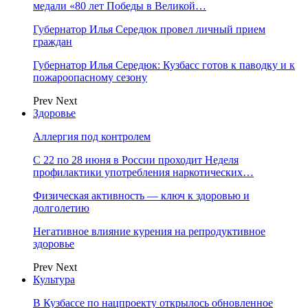
медали «80 лет Победы в Великой…
Губернатор Илья Середюк провел личный прием
граждан
Губернатор Илья Середюк: Кузбасс готов к паводку и к
пожароопасному сезону
Prev
Next
Здоровье
Аллергия под контролем
С 22 по 28 июня в России проходит Неделя
профилактики употребления наркотических…
Физическая активность — ключ к здоровью и
долголетию
Негативное влияние курения на репродуктивное
здоровье
Prev
Next
Культура
В Кузбассе по нацпроекту открылось обновленное