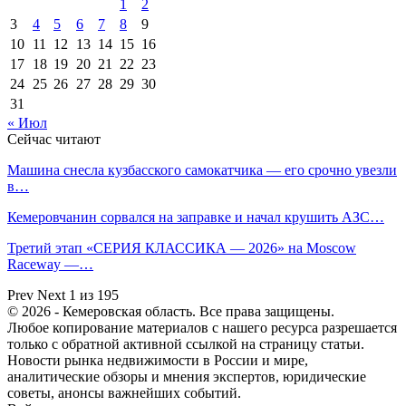
1
2
3
4
5
6
7
8
9
10
11
12
13
14
15
16
17
18
19
20
21
22
23
24
25
26
27
28
29
30
31
« Июл
Сейчас читают
Машина снесла кузбасского самокатчика — его срочно увезли
в…
Кемеровчанин сорвался на заправке и начал крушить АЗС…
Третий этап «СЕРИЯ КЛАССИКА — 2026» на Moscow
Raceway —…
Prev
Next
1 из 195
© 2026 - Кемеровская область. Все права защищены.
Любое копирование материалов с нашего ресурса разрешается
только с обратной активной ссылкой на страницу статьи.
Новости рынка недвижимости в России и мире,
аналитические обзоры и мнения экспертов, юридические
советы, анонсы важнейших событий.