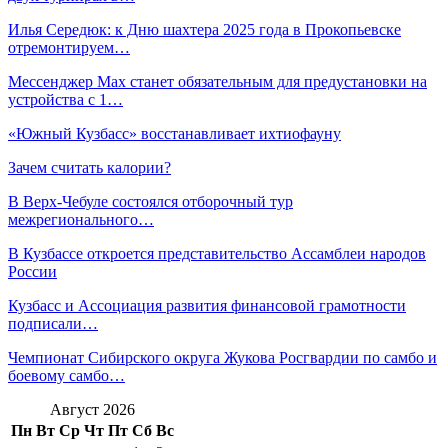
Илья Середюк: к Дню шахтера 2025 года в Прокопьевске
отремонтируем…
Мессенджер Max станет обязательным для предустановки на
устройства с 1…
«Южный Кузбасс» восстанавливает ихтиофауну
Зачем считать калории?
В Верх-Чебуле состоялся отборочный тур
межрегионального…
В Кузбассе откроется представительство Ассамблеи народов
России
Кузбасс и Ассоциация развития финансовой грамотности
подписали…
Чемпионат Сибирского округа Жукова Росгвардии по самбо и
боевому самбо…
Август 2026
Пн
Вт
Ср
Чт
Пт
Сб
Вс