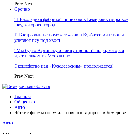
Prev
Next
Срочно
“Шоколадная фабрика” приехала в Кемерово: цирковое
шоу, которого город…
И Бастрыкин не поможет – как в Кузбассе миллионы
улетают псу под хвост
“Мы будто Афганскую войну прошли”: пара, которая
идет пешком из Москвы во…
Экошефство над «Кузедеевским» продолжается!
Prev
Next
Главная
Общество
Авто
Чёткие формы получила новенькая дорога в Кемерове
Авто