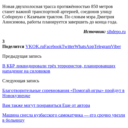
Новая двухполосная трасса протяжённостью 850 метров
станет важной транспортной артерией, соединив улицу
Соборную с Казачьим трактом. По словам мэра Дмитрия
Анисимова, работы планируется завершить до конца года.
Источник:
sibdepo.ru
3
Поделится
VK
OK.ru
Facebook
Twitter
WhatsApp
Telegram
Viber
Предыдущая запись
В КБР ликвидировали трёх террористов, планировавших
нападение на силовиков
Следующая запись
Благотворительные соревнования «Помогай-игры» пройдут в
Новокузнецке
Вам также могут понравиться
Еще от автора
Машина снесла кузбасского самокатчика — его срочно увезли
в больницу