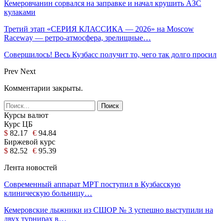
Кемеровчанин сорвался на заправке и начал крушить АЗС
кулаками
Третий этап «СЕРИЯ КЛАССИКА — 2026» на Moscow
Raceway — ретро‑атмосфера, зрелищные…
Совершилось! Весь Кузбасс получит то, чего так долго просил
Prev
Next
Комментарии закрыты.
Курсы валют
Курс ЦБ
$
82.17
€
94.84
Биржевой курс
$
82.52
€
95.39
Лента новостей
Современный аппарат МРТ поступил в Кузбасскую
клиническую больницу…
Кемеровские лыжники из СШОР № 3 успешно выступили на
двух турнирах в…