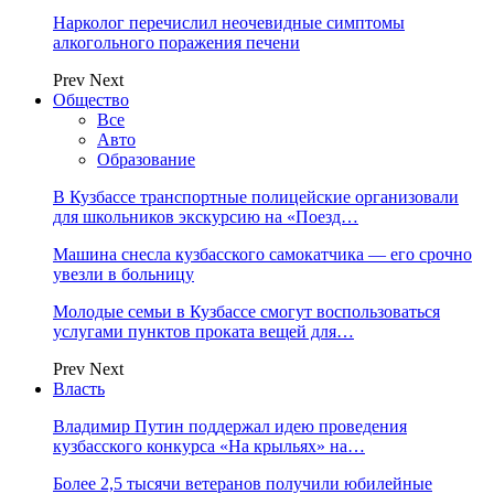
Нарколог перечислил неочевидные симптомы
алкогольного поражения печени
Prev
Next
Общество
Все
Авто
Образование
В Кузбассе транспортные полицейские организовали
для школьников экскурсию на «Поезд…
Машина снесла кузбасского самокатчика — его срочно
увезли в больницу
Молодые семьи в Кузбассе смогут воспользоваться
услугами пунктов проката вещей для…
Prev
Next
Власть
Владимир Путин поддержал идею проведения
кузбасского конкурса «На крыльях» на…
Более 2,5 тысячи ветеранов получили юбилейные