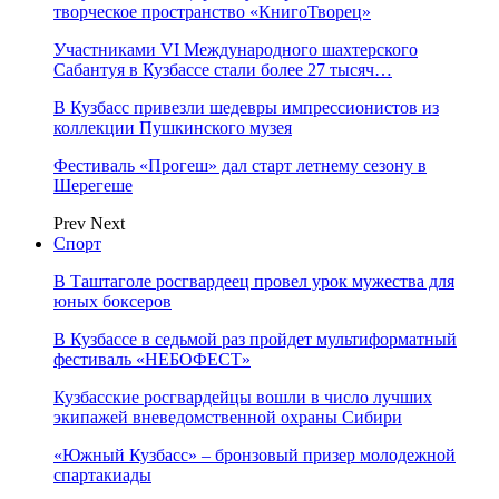
творческое пространство «КнигоТворец»
Участниками VI Международного шахтерского
Сабантуя в Кузбассе стали более 27 тысяч…
В Кузбасс привезли шедевры импрессионистов из
коллекции Пушкинского музея
Фестиваль «Прогеш» дал старт летнему сезону в
Шерегеше
Prev
Next
Спорт
В Таштаголе росгвардеец провел урок мужества для
юных боксеров
В Кузбассе в седьмой раз пройдет мультиформатный
фестиваль «НЕБОФЕСТ»
Кузбасские росгвардейцы вошли в число лучших
экипажей вневедомственной охраны Сибири
«Южный Кузбасс» – бронзовый призер молодежной
спартакиады