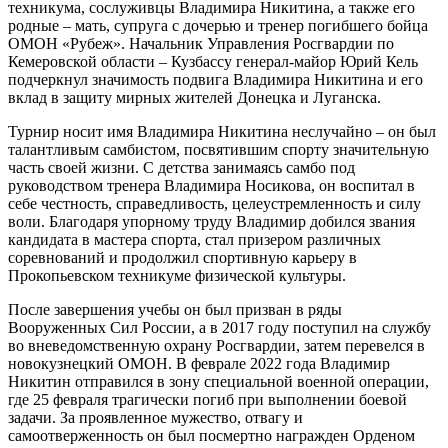
техникума, сослуживцы Владимира Никитина, а также его
родные – мать, супруга с дочерью и тренер погибшего бойца
ОМОН «Рубеж». Начальник Управления Росгвардии по
Кемеровской области – Кузбассу генерал-майор Юрий Кель
подчеркнул значимость подвига Владимира Никитина и его
вклад в защиту мирных жителей Донецка и Луганска.
Турнир носит имя Владимира Никитина неслучайно – он был
талантливым самбистом, посвятившим спорту значительную
часть своей жизни. С детства занимаясь самбо под
руководством тренера Владимира Носикова, он воспитал в
себе честность, справедливость, целеустремленность и силу
воли. Благодаря упорному труду Владимир добился звания
кандидата в мастера спорта, стал призером различных
соревнований и продолжил спортивную карьеру в
Прокопьевском техникуме физической культуры.
После завершения учебы он был призван в ряды
Вооруженных Сил России, а в 2017 году поступил на службу
во вневедомственную охрану Росгвардии, затем перевелся в
новокузнецкий ОМОН. В феврале 2022 года Владимир
Никитин отправился в зону специальной военной операции,
где 25 февраля трагически погиб при выполнении боевой
задачи. За проявленное мужество, отвагу и
самоотверженность он был посмертно награжден Орденом