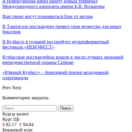
В Новокузнецке начал работу новый терминал
Международного аэропорта имени Б.В. Волынова
Вам также могут понравиться
Еще от автора
В Таштаголе росгвардеец провел урок мужества для юных
боксеров
В Кузбассе в седьмой раз пройдет мультиформатный
фестиваль «НЕБОФЕСТ»
Кузбасские росгвардейцы вошли в число лучших экипажей
вневедомственной охраны Сибири
«Южный Кузбасс» – бронзовый призер молодежной
спартакиады
Prev
Next
Комментарии закрыты.
Курсы валют
Курс ЦБ
$
82.17
€
94.84
Биржевой курс