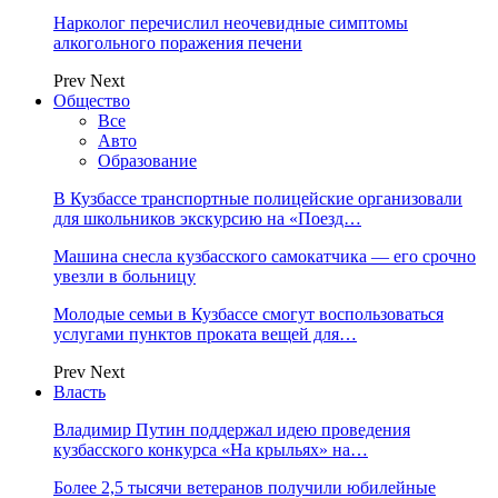
Нарколог перечислил неочевидные симптомы
алкогольного поражения печени
Prev
Next
Общество
Все
Авто
Образование
В Кузбассе транспортные полицейские организовали
для школьников экскурсию на «Поезд…
Машина снесла кузбасского самокатчика — его срочно
увезли в больницу
Молодые семьи в Кузбассе смогут воспользоваться
услугами пунктов проката вещей для…
Prev
Next
Власть
Владимир Путин поддержал идею проведения
кузбасского конкурса «На крыльях» на…
Более 2,5 тысячи ветеранов получили юбилейные