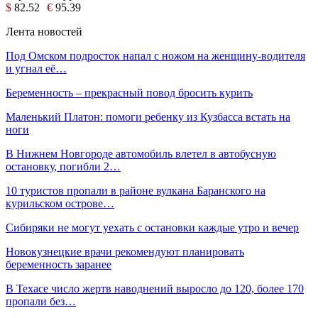
$
82.52
€
95.39
Лента новостей
Под Омском подросток напал с ножом на женщину-водителя
и угнал её…
Беременность – прекрасный повод бросить курить
Маленький Платон: помоги ребенку из Кузбасса встать на
ноги
В Нижнем Новгороде автомобиль влетел в автобусную
остановку, погибли 2…
10 туристов пропали в районе вулкана Баранского на
курильском острове…
Сибиряки не могут уехать с остановки каждые утро и вечер
Новокузнецкие врачи рекомендуют планировать
беременность заранее
В Техасе число жертв наводнений выросло до 120, более 170
пропали без…