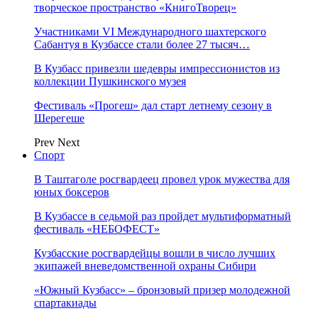
творческое пространство «КнигоТворец»
Участниками VI Международного шахтерского
Сабантуя в Кузбассе стали более 27 тысяч…
В Кузбасс привезли шедевры импрессионистов из
коллекции Пушкинского музея
Фестиваль «Прогеш» дал старт летнему сезону в
Шерегеше
Prev
Next
Спорт
В Таштаголе росгвардеец провел урок мужества для
юных боксеров
В Кузбассе в седьмой раз пройдет мультиформатный
фестиваль «НЕБОФЕСТ»
Кузбасские росгвардейцы вошли в число лучших
экипажей вневедомственной охраны Сибири
«Южный Кузбасс» – бронзовый призер молодежной
спартакиады