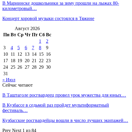
В Мариинске дошкольники за зиму прошли на лыжах 80-
километровый…
Концерт хоровой музыки состоялся в Тяжине
Август 2026
Пн
Вт
Ср
Чт
Пт
Сб
Вс
1
2
3
4
5
6
7
8
9
10
11
12
13
14
15
16
17
18
19
20
21
22
23
24
25
26
27
28
29
30
31
« Июл
Сейчас читают
В Таштаголе росгвардеец провел урок мужества для юных…
В Кузбассе в седьмой раз пройдет мультиформатный
фестиваль…
Кузбасские росгвардейцы вошли в число лучших экипажей…
Prev
Next
1 из 84