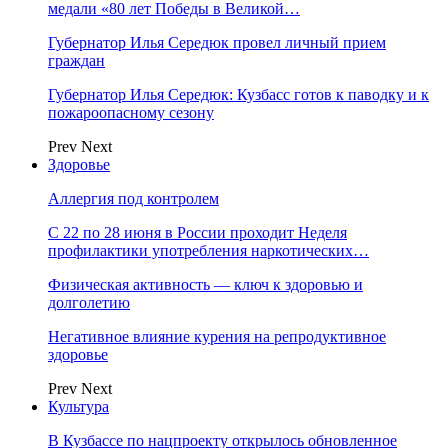
медали «80 лет Победы в Великой…
Губернатор Илья Середюк провел личный прием
граждан
Губернатор Илья Середюк: Кузбасс готов к паводку и к
пожароопасному сезону
Prev
Next
Здоровье
Аллергия под контролем
С 22 по 28 июня в России проходит Неделя
профилактики употребления наркотических…
Физическая активность — ключ к здоровью и
долголетию
Негативное влияние курения на репродуктивное
здоровье
Prev
Next
Культура
В Кузбассе по нацпроекту открылось обновленное