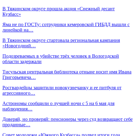
В Тяжинском округе прошла акция «Снежный десант
Кузбасс»
Яма не по ГОСТу: сотрудники кемеровской ГИБДД вышли с
линейкой на…
В Тяжинском округе стартовала региональная кампания
«Новогодний…
Подозреваемых в убийстве трёх человек в Вологодской
области задержали
Тисульская центральная библиотека отныне носит имя Ивана
Григорьевича…
Росгвардейцы защитили новокузнечанку и ее питбуля от
агрессивного…
Астрономы сообщили о лучшей ночи с 5 на 6 мая для
наблюдения…
Доверяй, но проверяй: пенсионеры через суд возвращают себе
проданные…
Совет молодежи «Южного Кузбасса» подвел итоги года