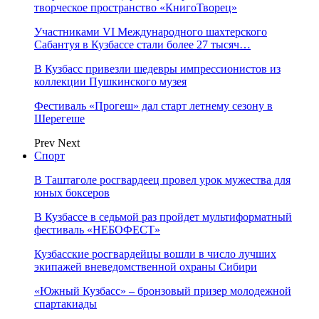
творческое пространство «КнигоТворец»
Участниками VI Международного шахтерского
Сабантуя в Кузбассе стали более 27 тысяч…
В Кузбасс привезли шедевры импрессионистов из
коллекции Пушкинского музея
Фестиваль «Прогеш» дал старт летнему сезону в
Шерегеше
Prev
Next
Спорт
В Таштаголе росгвардеец провел урок мужества для
юных боксеров
В Кузбассе в седьмой раз пройдет мультиформатный
фестиваль «НЕБОФЕСТ»
Кузбасские росгвардейцы вошли в число лучших
экипажей вневедомственной охраны Сибири
«Южный Кузбасс» – бронзовый призер молодежной
спартакиады