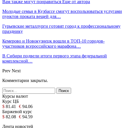
Вам также могут понравиться
Еще от автора
Молодые семьи в Кузбассе смогут воспользоваться услугами
пунктов проката вещей для…
Гурьевские металлурги готовят город к профессиональному
празднику
Кемерово и Новокузнецк вошли в ТОП-10 городов-
участников всероссийского марафона…
В Сибири подвели итоги первого этапа федеральной
комплексной…
Prev
Next
Комментарии закрыты.
Курсы валют
Курс ЦБ
$
81.41
€
94.06
Биржевой курс
$
82.08
€
94.59
Лента новостей