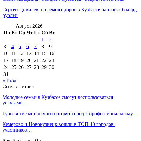
Сергей Цивилёв: на ремонт дорог в Кузбассе направят 6 млрд
рублей
Август 2026
Пн
Вт
Ср
Чт
Пт
Сб
Вс
1
2
3
4
5
6
7
8
9
10
11
12
13
14
15
16
17
18
19
20
21
22
23
24
25
26
27
28
29
30
31
« Июл
Сейчас читают
Молодые семьи в Кузбассе смогут воспользоваться
услугами…
Гурьевские металлурги готовят город к профессиональному…
Кемерово и Новокузнецк вошли в ТОП-10 городов-
участников…
Prev
Next
1 из 215