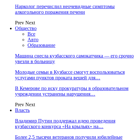
Нарколог перечислил неочевидные симптомы
алкогольного поражения печени
Prev
Next
Общество
Все
Авто
Образование
Машина снесла кузбасского самокатчика — его срочно
увезли в больницу
Молодые семьи в Кузбассе смогут воспользоваться
услугами пунктов проката вещей для…
В Кемерове по иску прокуратуры в образовательном
учреждении устранены нарушения…
Prev
Next
Власть
Владимир Путин поддержал идею проведения
кузбасского конкурса «На крыльях» на…
Более 2,5 тысячи ветеранов получили юбилейные