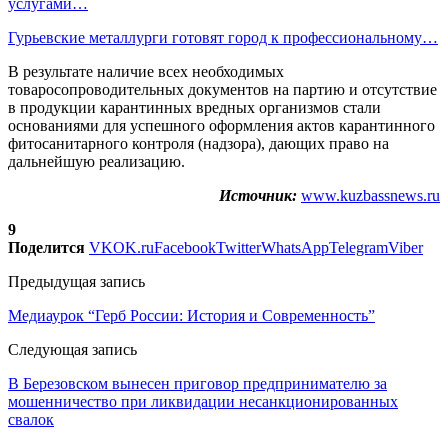
услугами…
Гурьевские металлурги готовят город к профессиональному…
В результате наличие всех необходимых
товаросопроводительных документов на партию и отсутствие
в продукции карантинных вредных организмов стали
основаниями для успешного оформления актов карантинного
фитосанитарного контроля (надзора), дающих право на
дальнейшую реализацию.
Источник:
www.kuzbassnews.ru
9
Поделится
VK
OK.ru
Facebook
Twitter
WhatsApp
Telegram
Viber
Предыдущая запись
Медиаурок “Герб России: История и Современность”
Следующая запись
В Березовском вынесен приговор предпринимателю за
мошенничество при ликвидации несанкционированных
свалок