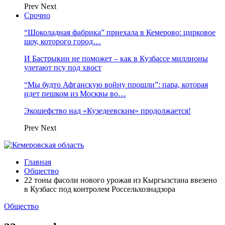
Prev
Next
Срочно
“Шоколадная фабрика” приехала в Кемерово: цирковое
шоу, которого город…
И Бастрыкин не поможет – как в Кузбассе миллионы
улетают псу под хвост
“Мы будто Афганскую войну прошли”: пара, которая
идет пешком из Москвы во…
Экошефство над «Кузедеевским» продолжается!
Prev
Next
Главная
Общество
22 тоны фасоли нового урожая из Кыргызстана ввезено
в Кузбасс под контролем Россельхознадзора
Общество