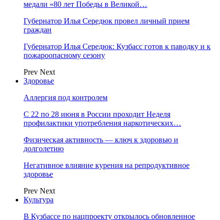
медали «80 лет Победы в Великой…
Губернатор Илья Середюк провел личный прием
граждан
Губернатор Илья Середюк: Кузбасс готов к паводку и к
пожароопасному сезону
Prev
Next
Здоровье
Аллергия под контролем
С 22 по 28 июня в России проходит Неделя
профилактики употребления наркотических…
Физическая активность — ключ к здоровью и
долголетию
Негативное влияние курения на репродуктивное
здоровье
Prev
Next
Культура
В Кузбассе по нацпроекту открылось обновленное