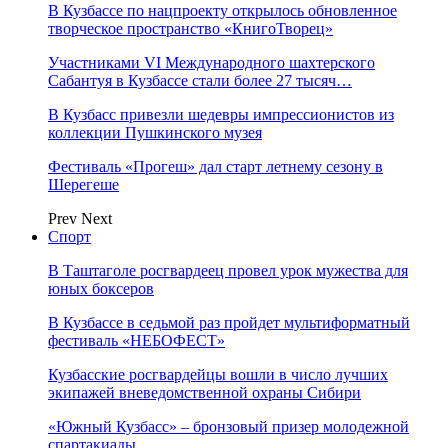
В Кузбассе по нацпроекту открылось обновленное
творческое пространство «КнигоТворец»
Участниками VI Международного шахтерского
Сабантуя в Кузбассе стали более 27 тысяч…
В Кузбасс привезли шедевры импрессионистов из
коллекции Пушкинского музея
Фестиваль «Прогеш» дал старт летнему сезону в
Шерегеше
Prev
Next
Спорт
В Таштаголе росгвардеец провел урок мужества для
юных боксеров
В Кузбассе в седьмой раз пройдет мультиформатный
фестиваль «НЕБОФЕСТ»
Кузбасские росгвардейцы вошли в число лучших
экипажей вневедомственной охраны Сибири
«Южный Кузбасс» – бронзовый призер молодежной
спартакиады