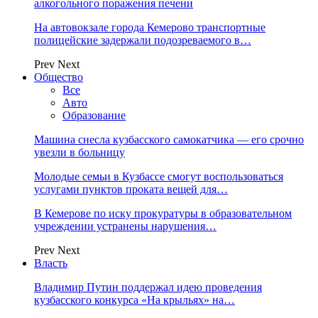
алкогольного поражения печени
На автовокзале города Кемерово транспортные
полицейские задержали подозреваемого в…
Prev
Next
Общество
Все
Авто
Образование
Машина снесла кузбасского самокатчика — его срочно
увезли в больницу
Молодые семьи в Кузбассе смогут воспользоваться
услугами пунктов проката вещей для…
В Кемерове по иску прокуратуры в образовательном
учреждении устранены нарушения…
Prev
Next
Власть
Владимир Путин поддержал идею проведения
кузбасского конкурса «На крыльях» на…