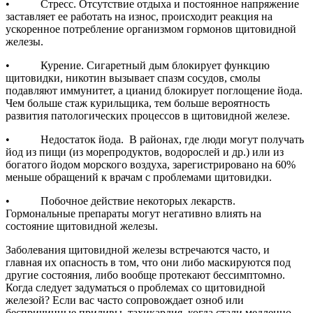
• Стресс. Отсутствие отдыха и постоянное напряжение
заставляет ее работать на износ, происходит реакция на
ускоренное потребление организмом гормонов щитовидной
железы.
• Курение. Сигаретный дым блокирует функцию
щитовидки, никотин вызывает спазм сосудов, смолы
подавляют иммунитет, а цианид блокирует поглощение йода.
Чем больше стаж курильщика, тем больше вероятность
развития патологических процессов в щитовидной железе.
• Недостаток йода. В районах, где люди могут получать
йод из пищи (из морепродуктов, водорослей и др.) или из
богатого йодом морского воздуха, зарегистрировано на 60%
меньше обращений к врачам с проблемами щитовидки.
• Побочное действие некоторых лекарств.
Гормональные препараты могут негативно влиять на
состояние щитовидной железы.
Заболевания щитовидной железы встречаются часто, и
главная их опасность в том, что они либо маскируются под
другие состояния, либо вообще протекают бессимптомно.
Когда следует задуматься о проблемах со щитовидной
железой? Если вас часто сопровождает озноб или
беспричинные приливы, тахикардия, когда стали медленно