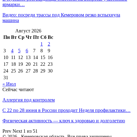
ярмарки…
Видео: посреди трассы под Кемеровом резко вспыхнула
машина
Август 2026
Пн
Вт
Ср
Чт
Пт
Сб
Вс
1
2
3
4
5
6
7
8
9
10
11
12
13
14
15
16
17
18
19
20
21
22
23
24
25
26
27
28
29
30
31
« Июл
Сейчас читают
Аллергия под контролем
С 22 по 28 июня в России проходит Неделя профилактики…
Физическая активность — ключ к здоровью и долголетию
Prev
Next
1 из 51
© 2026 - Кемеровская область. Все права защищены.