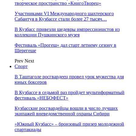
творческое пространство «КнигоТворец»
Участниками VI Международного шахтерского
Сабантуя в Кузбассе стали более 27 тысяч…
В Кузбасс привезли шедевры импрессионистов из
коллекции Пушкинского музея
Фестиваль «Прогеш» дал старт летнему сезону в
Шерегеше
Prev
Next
Спорт
В Таштаголе росгвардеец провел урок мужества для
юных боксеров
В Кузбассе в седьмой раз пройдет мультиформатный
фестиваль «НЕБОФЕСТ»
Кузбасские росгвардейцы вошли в число лучших
экипажей вневедомственной охраны Сибири
«Южный Кузбасс» – бронзовый призер молодежной
спартакиады