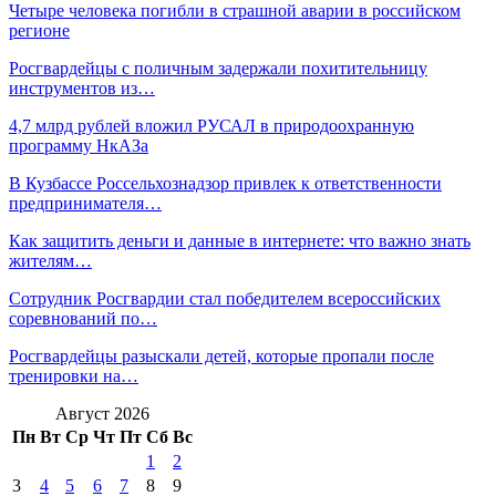
Четыре человека погибли в страшной аварии в российском
регионе
Росгвардейцы с поличным задержали похитительницу
инструментов из…
4,7 млрд рублей вложил РУСАЛ в природоохранную
программу НкАЗа
В Кузбассе Россельхознадзор привлек к ответственности
предпринимателя…
Как защитить деньги и данные в интернете: что важно знать
жителям…
Сотрудник Росгвардии стал победителем всероссийских
соревнований по…
Росгвардейцы разыскали детей, которые пропали после
тренировки на…
Август 2026
Пн
Вт
Ср
Чт
Пт
Сб
Вс
1
2
3
4
5
6
7
8
9