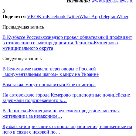
Источник:
www.kuzbassnews.ru
3
Поделится
VK
OK.ru
Facebook
Twitter
WhatsApp
Telegram
Viber
Предыдущая запись
В Кузбассе Россельхознадзор провел обязательный профвизит
в отношении сельхозпредприятия Ленинск-Кузнецкого
муниципального округа
Следующая запись
В Белом доме назвали переговоры с Россией
«монументальным шагом» к миру на Украине
Вам также могут понравиться
Еще от автора
На автовокзале города Кемерово транспортные полицейские
задержали подозреваемого в…
В Ленинске-Кузнецком перед судом предстанет местная
жительница за незаконное…
Кузбасский призывник оспорил ограничения, наложенные на
него в связи с неявкой по…