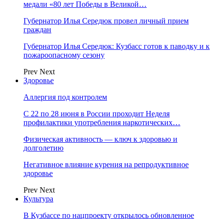
медали «80 лет Победы в Великой…
Губернатор Илья Середюк провел личный прием
граждан
Губернатор Илья Середюк: Кузбасс готов к паводку и к
пожароопасному сезону
Prev
Next
Здоровье
Аллергия под контролем
С 22 по 28 июня в России проходит Неделя
профилактики употребления наркотических…
Физическая активность — ключ к здоровью и
долголетию
Негативное влияние курения на репродуктивное
здоровье
Prev
Next
Культура
В Кузбассе по нацпроекту открылось обновленное