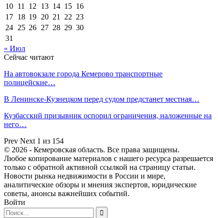
10
11
12
13
14
15
16
17
18
19
20
21
22
23
24
25
26
27
28
29
30
31
« Июл
Сейчас читают
На автовокзале города Кемерово транспортные
полицейские…
В Ленинске-Кузнецком перед судом предстанет местная…
Кузбасский призывник оспорил ограничения, наложенные на
него…
Prev
Next
1 из 154
© 2026 - Кемеровская область. Все права защищены.
Любое копирование материалов с нашего ресурса разрешается
только с обратной активной ссылкой на страницу статьи.
Новости рынка недвижимости в России и мире,
аналитические обзоры и мнения экспертов, юридические
советы, анонсы важнейших событий.
Войти