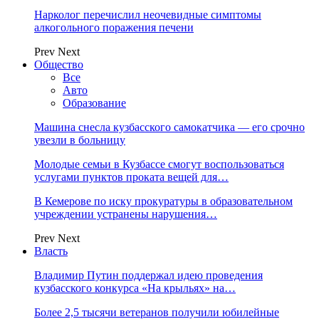
Нарколог перечислил неочевидные симптомы
алкогольного поражения печени
Prev
Next
Общество
Все
Авто
Образование
Машина снесла кузбасского самокатчика — его срочно
увезли в больницу
Молодые семьи в Кузбассе смогут воспользоваться
услугами пунктов проката вещей для…
В Кемерове по иску прокуратуры в образовательном
учреждении устранены нарушения…
Prev
Next
Власть
Владимир Путин поддержал идею проведения
кузбасского конкурса «На крыльях» на…
Более 2,5 тысячи ветеранов получили юбилейные