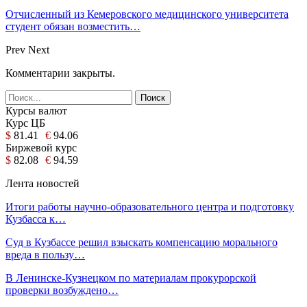
Отчисленный из Кемеровского медицинского университета
студент обязан возместить…
Prev
Next
Комментарии закрыты.
Курсы валют
Курс ЦБ
$
81.41
€
94.06
Биржевой курс
$
82.08
€
94.59
Лента новостей
Итоги работы научно-образовательного центра и подготовку
Кузбасса к…
Суд в Кузбассе решил взыскать компенсацию морального
вреда в пользу…
В Ленинске-Кузнецком по материалам прокурорской
проверки возбуждено…