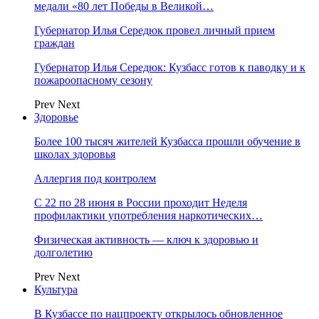
медали «80 лет Победы в Великой…
Губернатор Илья Середюк провел личный прием
граждан
Губернатор Илья Середюк: Кузбасс готов к паводку и к
пожароопасному сезону
Prev
Next
Здоровье
Более 100 тысяч жителей Кузбасса прошли обучение в
школах здоровья
Аллергия под контролем
С 22 по 28 июня в России проходит Неделя
профилактики употребления наркотических…
Физическая активность — ключ к здоровью и
долголетию
Prev
Next
Культура
В Кузбассе по нацпроекту открылось обновленное