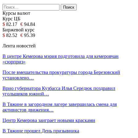
Курсы валют
Курс ЦБ
$
82.17
€
94.84
Биржевой курс
$
82.52
€
95.39
Лента новостей
В центре Кемерова мэрия подготовила для кемеровчан
«сюрприз»
После вмешательства прокуратуры города Березовский
установлено…
Врио губернатора Кузбасса Илья Середюк поздравил
угольщиков южной…
В Тяжине в загородном лагере завершилась смена для
активистов движения…
Центр Кемерова заиграет новыми красками
В Тяжине прошел День призывника