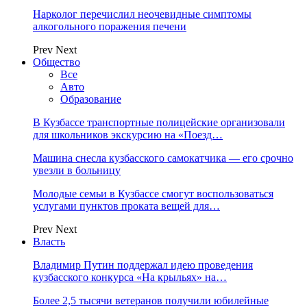
Нарколог перечислил неочевидные симптомы
алкогольного поражения печени
Prev
Next
Общество
Все
Авто
Образование
В Кузбассе транспортные полицейские организовали
для школьников экскурсию на «Поезд…
Машина снесла кузбасского самокатчика — его срочно
увезли в больницу
Молодые семьи в Кузбассе смогут воспользоваться
услугами пунктов проката вещей для…
Prev
Next
Власть
Владимир Путин поддержал идею проведения
кузбасского конкурса «На крыльях» на…
Более 2,5 тысячи ветеранов получили юбилейные