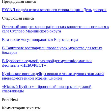
Предыдущая запись
РУСАЛ подвёл итоги весеннего сезона акции «День донора»
Следующая запись
Отчетный концерт хореографических коллективов состоялся в
селе Суслово Мариинского округа
Вам также могут понравиться
Еще от автора
В Таштаголе росгвардеец провел урок мужества для юных
боксеров
В Кузбассе в седьмой раз пройдет мультиформатный
фестиваль «НЕБОФЕСТ»
Кузбасские росгвардейцы вошли в число лучших экипажей
вневедомственной охраны Сибири
«Южный Кузбасс» – бронзовый призер молодежной
спартакиады
Prev
Next
Комментарии закрыты.