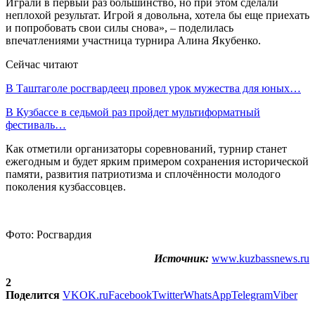
Играли в первый раз большинство, но при этом сделали
неплохой результат. Игрой я довольна, хотела бы еще приехать
и попробовать свои силы снова», – поделилась
впечатлениями участница турнира Алина Якубенко.
Сейчас читают
В Таштаголе росгвардеец провел урок мужества для юных…
В Кузбассе в седьмой раз пройдет мультиформатный
фестиваль…
Как отметили организаторы соревнований, турнир станет
ежегодным и будет ярким примером сохранения исторической
памяти, развития патриотизма и сплочённости молодого
поколения кузбассовцев.
Фото: Росгвардия
Источник:
www.kuzbassnews.ru
2
Поделится
VK
OK.ru
Facebook
Twitter
WhatsApp
Telegram
Viber