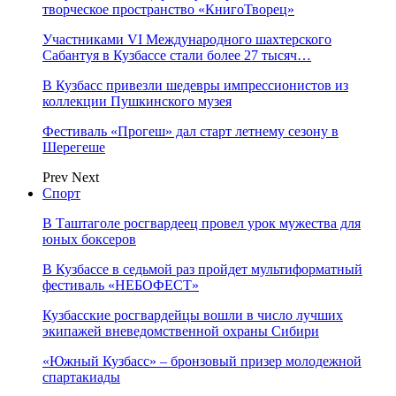
творческое пространство «КнигоТворец»
Участниками VI Международного шахтерского
Сабантуя в Кузбассе стали более 27 тысяч…
В Кузбасс привезли шедевры импрессионистов из
коллекции Пушкинского музея
Фестиваль «Прогеш» дал старт летнему сезону в
Шерегеше
Prev
Next
Спорт
В Таштаголе росгвардеец провел урок мужества для
юных боксеров
В Кузбассе в седьмой раз пройдет мультиформатный
фестиваль «НЕБОФЕСТ»
Кузбасские росгвардейцы вошли в число лучших
экипажей вневедомственной охраны Сибири
«Южный Кузбасс» – бронзовый призер молодежной
спартакиады