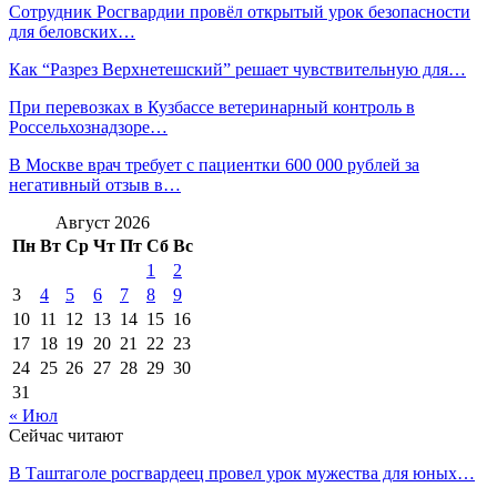
Сотрудник Росгвардии провёл открытый урок безопасности
для беловских…
Как “Разрез Верхнетешский” решает чувствительную для…
При перевозках в Кузбассе ветеринарный контроль в
Россельхознадзоре…
В Москве врач требует с пациентки 600 000 рублей за
негативный отзыв в…
Август 2026
Пн
Вт
Ср
Чт
Пт
Сб
Вс
1
2
3
4
5
6
7
8
9
10
11
12
13
14
15
16
17
18
19
20
21
22
23
24
25
26
27
28
29
30
31
« Июл
Сейчас читают
В Таштаголе росгвардеец провел урок мужества для юных…