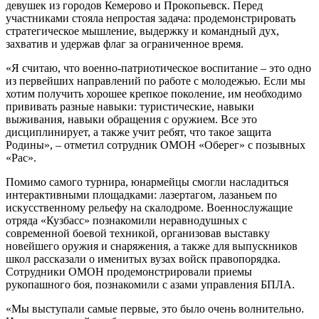
девушек из городов Кемерово и Прокопьевск. Перед
участниками стояла непростая задача: продемонстрировать
стратегическое мышление, выдержку и командный дух,
захватив и удержав флаг за ограниченное время.
«Я считаю, что военно-патриотическое воспитание – это одно
из первейших направлений по работе с молодежью. Если мы
хотим получить хорошее крепкое поколение, им необходимо
прививать разные навыки: туристические, навыки
выживания, навыки обращения с оружием. Все это
дисциплинирует, а также учит ребят, что такое защита
Родины», – отметил сотрудник ОМОН «Оберег» с позывных
«Рас».
Помимо самого турнира, юнармейцы смогли насладиться
интерактивными площадками: лазертагом, лазаньем по
искусственному рельефу на скалодроме. Военнослужащие
отряда «Кузбасс» познакомили неравнодушных с
современной боевой техникой, организовав выставку
новейшего оружия и снаряжения, а также для выпускников
школ рассказали о именитых вузах войск правопорядка.
Сотрудники ОМОН продемонстрировали приемы
рукопашного боя, познакомили с азами управления БПЛА.
«Мы выступали самые первые, это было очень волнительно.