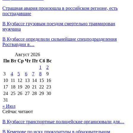
Страшная авария произошла в российском регионе, есть
пострадавшие
В Кузбассе грузовым поездом смертельно травмирован
мужчина
В Кузбассе определили сильнейшие спецподразделения
Росгвардии в…
Август 2026
Пн
Вт
Ср
Чт
Пт
Сб
Вс
1
2
3
4
5
6
7
8
9
10
11
12
13
14
15
16
17
18
19
20
21
22
23
24
25
26
27
28
29
30
31
« Июл
Сейчас читают
В Кузбассе транспортные полицейские организовали для…
В Кемерове по иску прокуратуры в образовательном