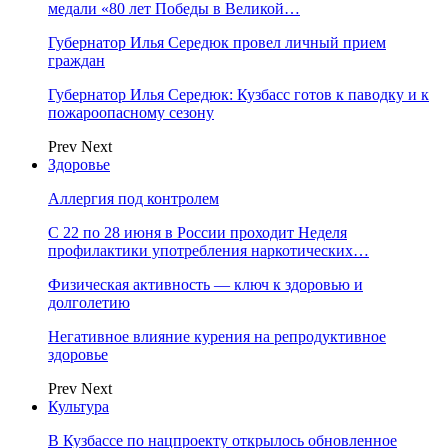
медали «80 лет Победы в Великой…
Губернатор Илья Середюк провел личный прием
граждан
Губернатор Илья Середюк: Кузбасс готов к паводку и к
пожароопасному сезону
Prev
Next
Здоровье
Аллергия под контролем
С 22 по 28 июня в России проходит Неделя
профилактики употребления наркотических…
Физическая активность — ключ к здоровью и
долголетию
Негативное влияние курения на репродуктивное
здоровье
Prev
Next
Культура
В Кузбассе по нацпроекту открылось обновленное