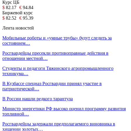
Курс ЦБ
$
82.17
€
94.84
Биржевой курс
$
82.52
€
95.39
Лента новостей
Мобильные роботы и «умные трубы» будут следить за
состоянием…
Росгвардейцы пресекли противоправные действия в
отношении местной…
Студенты и педагоги Тяжинского агропромышленного
техникума…
В Кузбассе спецназ Росгвардии принял участие в
патриотической…
В России нашли редкого тарантула
Министр энергетики РФ высоко оценил программу развития
топливной…
Росгвардейцы задержали предполагаемого виновника в
хищении золотых…