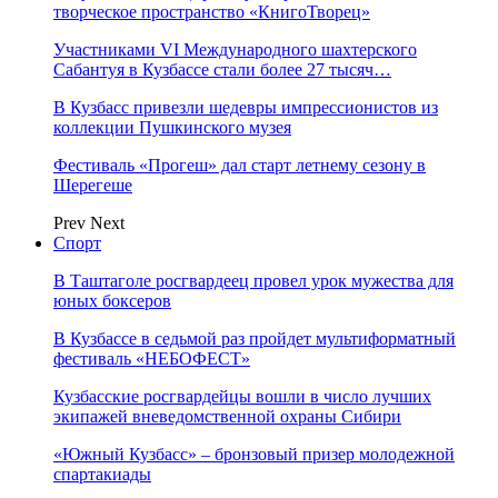
творческое пространство «КнигоТворец»
Участниками VI Международного шахтерского
Сабантуя в Кузбассе стали более 27 тысяч…
В Кузбасс привезли шедевры импрессионистов из
коллекции Пушкинского музея
Фестиваль «Прогеш» дал старт летнему сезону в
Шерегеше
Prev
Next
Спорт
В Таштаголе росгвардеец провел урок мужества для
юных боксеров
В Кузбассе в седьмой раз пройдет мультиформатный
фестиваль «НЕБОФЕСТ»
Кузбасские росгвардейцы вошли в число лучших
экипажей вневедомственной охраны Сибири
«Южный Кузбасс» – бронзовый призер молодежной
спартакиады