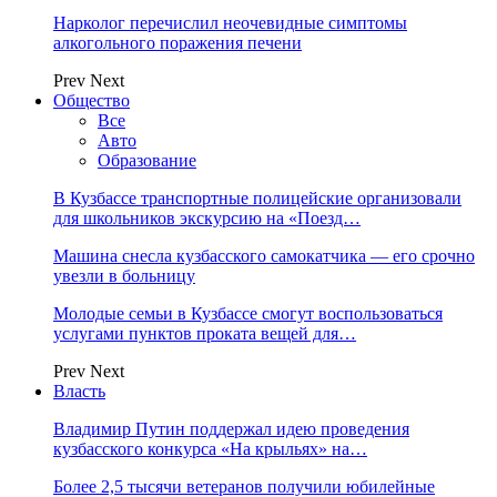
Нарколог перечислил неочевидные симптомы
алкогольного поражения печени
Prev
Next
Общество
Все
Авто
Образование
В Кузбассе транспортные полицейские организовали
для школьников экскурсию на «Поезд…
Машина снесла кузбасского самокатчика — его срочно
увезли в больницу
Молодые семьи в Кузбассе смогут воспользоваться
услугами пунктов проката вещей для…
Prev
Next
Власть
Владимир Путин поддержал идею проведения
кузбасского конкурса «На крыльях» на…
Более 2,5 тысячи ветеранов получили юбилейные