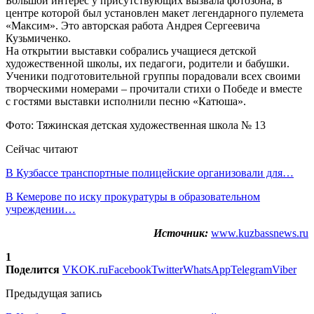
Большой интерес у присутствующих вызвала фотозона, в
центре которой был установлен макет легендарного пулемета
«Максим». Это авторская работа Андрея Сергеевича
Кузьмиченко.
На открытии выставки собрались учащиеся детской
художественной школы, их педагоги, родители и бабушки.
Ученики подготовительной группы порадовали всех своими
творческими номерами – прочитали стихи о Победе и вместе
с гостями выставки исполнили песню «Катюша».
Фото: Тяжинская детская художественная школа № 13
Сейчас читают
В Кузбассе транспортные полицейские организовали для…
В Кемерове по иску прокуратуры в образовательном
учреждении…
Источник:
www.kuzbassnews.ru
1
Поделится
VK
OK.ru
Facebook
Twitter
WhatsApp
Telegram
Viber
Предыдущая запись