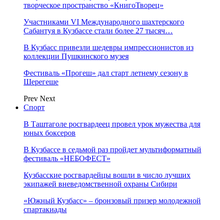
творческое пространство «КнигоТворец»
Участниками VI Международного шахтерского
Сабантуя в Кузбассе стали более 27 тысяч…
В Кузбасс привезли шедевры импрессионистов из
коллекции Пушкинского музея
Фестиваль «Прогеш» дал старт летнему сезону в
Шерегеше
Prev
Next
Спорт
В Таштаголе росгвардеец провел урок мужества для
юных боксеров
В Кузбассе в седьмой раз пройдет мультиформатный
фестиваль «НЕБОФЕСТ»
Кузбасские росгвардейцы вошли в число лучших
экипажей вневедомственной охраны Сибири
«Южный Кузбасс» – бронзовый призер молодежной
спартакиады