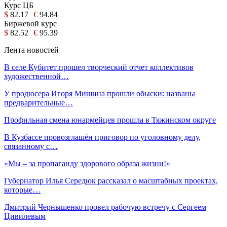
Курс ЦБ
$
82.17
€
94.84
Биржевой курс
$
82.52
€
95.39
Лента новостей
В селе Кубитет прошел творческий отчет коллективов
художественной…
У продюсера Игоря Мишина прошли обыски: названы
предварительные…
Профильная смена юнармейцев прошла в Тяжинском округе
В Кузбассе провозглашён приговор по уголовному делу,
связанному с…
«Мы – за пропаганду здорового образа жизни!»
Губернатор Илья Середюк рассказал о масштабных проектах,
которые…
Дмитрий Чернышенко провел рабочую встречу с Сергеем
Цивилевым