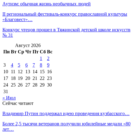
Аутизм: обычная жизнь необычных людей
II региональный фестиваль-конкурс православной культуры
«Благовест»…
Конкурс чтецов прошел в Тяжинской детской школе искусств
№ 31
Август 2026
Пн
Вт
Ср
Чт
Пт
Сб
Вс
1
2
3
4
5
6
7
8
9
10
11
12
13
14
15
16
17
18
19
20
21
22
23
24
25
26
27
28
29
30
31
« Июл
Сейчас читают
Владимир Путин поддержал идею проведения кузбасского…
Более 2,5 тысячи ветеранов получили юбилейные медали «80
лет…