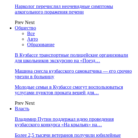
Нарколог перечислил неочевидные симптомы
алкогольного поражения печени
Prev
Next
Общество
Все
Авто
Образование
В Кузбассе транспортные полицейские организовали
для школьников экскурсию на «Поезд…
Машина снесла кузбасского самокатчика — его срочно
увезли в больницу
Молодые семьи в Кузбассе смогут воспользоваться
услугами пунктов проката вещей для…
Prev
Next
Власть
Владимир Путин поддержал идею проведения
кузбасского конкурса «На крыльях» на…
Более 2,5 тысячи ветеранов получили юбилейные