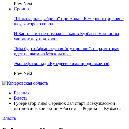
Prev
Next
Срочно
“Шоколадная фабрика” приехала в Кемерово: цирковое
шоу, которого город…
И Бастрыкин не поможет – как в Кузбассе миллионы
улетают псу под хвост
“Мы будто Афганскую войну прошли”: пара, которая
идет пешком из Москвы во…
Экошефство над «Кузедеевским» продолжается!
Prev
Next
Главная
Власть
Губернатор Илья Середюк дал старт Всекузбасской
патриотической акции «Россия — Родина — Кузбасс»
Власть