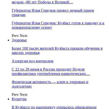
медали «80 лет Победы в Великой…
Губернатор Илья Середюк провел личный прием
граждан
Губернатор Илья Середюк: Кузбасс готов к паводку и к
пожароопасному сезону
Prev
Next
Здоровье
Более 100 тысяч жителей Кузбасса прошли обучение в
школах здоровья
Аллергия под контролем
С 22 по 28 июня в России проходит Неделя
профилактики употребления наркотических…
Физическая активность — ключ к здоровью и
долголетию
Prev
Next
Культура
В Кузбассе по нацпроекту открылось обновленное