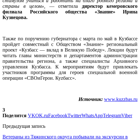
стимулом учиться и работать на благо родного региона и
страны в целом»,
— отметила
директор кемеровского
филиала Российского общества «Знание» Ирина
Кузнецова.
Также по поручению губернатора с марта по май в Кузбассе
пройдет совместный с Обществом «Знание» региональный
проект «Кузбасс — вклад в Великую Победу». Лекции будут
читать главы министерств и департаментов администрации
правительства региона, а также специалисты Архивного
управления Кузбасса. К мероприятиям будут привлекать
участников программы для героев специальной военной
операции «СВОиГерои. Куzбасс».
Источник:
www.kuzzbas.ru
3
Поделится
VK
OK.ru
Facebook
Twitter
WhatsApp
Telegram
Viber
Предыдущая запись
Ветераны из Тяжинского округа побывали на экскурсии в