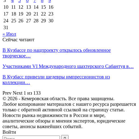
3
4
5
6
7
8
9
10
11
12
13
14
15
16
17
18
19
20
21
22
23
24
25
26
27
28
29
30
31
« Июл
Сейчас читают
В Кузбассе по нацпроекту открылось обновленное
творческое…
Участниками VI Международного шахтерского Сабантуя в…
В Кузбасс привезли шедевры импрессионистов из
коллекции…
Prev
Next
1 из 133
© 2026 - Кемеровская область. Все права защищены.
Любое копирование материалов с нашего ресурса разрешается
только с обратной активной ссылкой на страницу статьи.
Новости рынка недвижимости в России и мире,
аналитические обзоры и мнения экспертов, юридические
советы, анонсы важнейших событий.
Войти