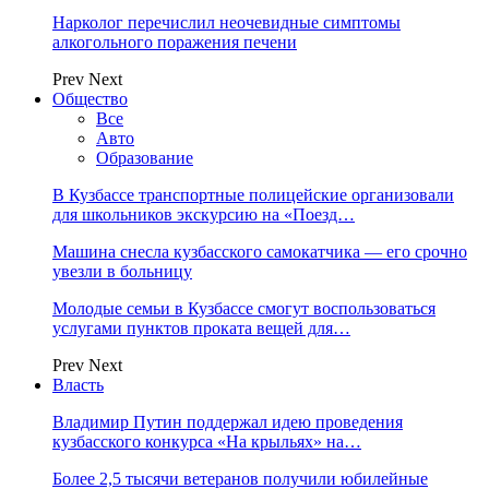
Нарколог перечислил неочевидные симптомы
алкогольного поражения печени
Prev
Next
Общество
Все
Авто
Образование
В Кузбассе транспортные полицейские организовали
для школьников экскурсию на «Поезд…
Машина снесла кузбасского самокатчика — его срочно
увезли в больницу
Молодые семьи в Кузбассе смогут воспользоваться
услугами пунктов проката вещей для…
Prev
Next
Власть
Владимир Путин поддержал идею проведения
кузбасского конкурса «На крыльях» на…
Более 2,5 тысячи ветеранов получили юбилейные