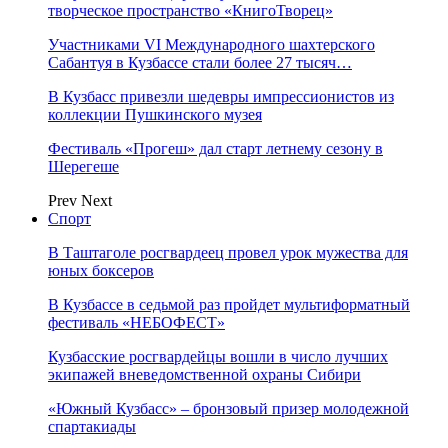
творческое пространство «КнигоТворец»
Участниками VI Международного шахтерского
Сабантуя в Кузбассе стали более 27 тысяч…
В Кузбасс привезли шедевры импрессионистов из
коллекции Пушкинского музея
Фестиваль «Прогеш» дал старт летнему сезону в
Шерегеше
Prev
Next
Спорт
В Таштаголе росгвардеец провел урок мужества для
юных боксеров
В Кузбассе в седьмой раз пройдет мультиформатный
фестиваль «НЕБОФЕСТ»
Кузбасские росгвардейцы вошли в число лучших
экипажей вневедомственной охраны Сибири
«Южный Кузбасс» – бронзовый призер молодежной
спартакиады