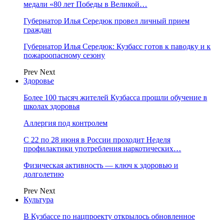
медали «80 лет Победы в Великой…
Губернатор Илья Середюк провел личный прием
граждан
Губернатор Илья Середюк: Кузбасс готов к паводку и к
пожароопасному сезону
Prev
Next
Здоровье
Более 100 тысяч жителей Кузбасса прошли обучение в
школах здоровья
Аллергия под контролем
С 22 по 28 июня в России проходит Неделя
профилактики употребления наркотических…
Физическая активность — ключ к здоровью и
долголетию
Prev
Next
Культура
В Кузбассе по нацпроекту открылось обновленное