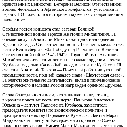
нравственных ценностей. Ветераны Великой Отечественной
войны, Чеченского и Афганского конфликтов, участники и
герои СВО поделились историями мужества с подрастающим
поколением.
Особым гостем концерта стал ветеран Великой
Отечественной войны Терехов Анатолий Михайлович. За
боевые заслуги Анатолий Михайлович удостоен орденов
Красной Звезды, Отечественной войны I степени, медалей «За
взятие Кенигсберга», «За Победу над Германией в Великой
Отечественной войне 1941-1945». Трудовой путь Анатолия
Михайловича отмечен многими наградами: орденом Почета
Кузбасса, медалью «За особый вклад в развитие Кузбасса» III
степени. Анатолий Терехов — Почетный работник угольной
промышленности, полный кавалер знака «Шахтерская слава».
За благотворительную деятельность, вклад в приумножение
исторического наследия России награжден орденом Дружбы.
Слова благодарности всем, кто защищает нашу страну,
выразили почетные гости концерта: Панькова Анастасия
Юрьевна – депутат Парламента Кузбасса, заместитель
председателя Комитета по экономической политике и
предпринимательству Парламента Кузбасса; Давтян Марат
Миружанович – депутат Кемеровского городского Совета
народных депутатов; Нагаев Марат Махатович – заместитель