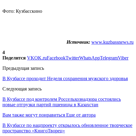
Фото: Кузбасскино
Источник:
www.kuzbassnews.ru
4
Поделится
VK
OK.ru
Facebook
Twitter
WhatsApp
Telegram
Viber
Предыдущая запись
В Кузбассе проходит Неделя сохранения мужского здоровья
Следующая запись
В Кузбассе под контролем Россельхознадзора состоялись
новые отгрузки партий пшеницы в Казахстан
Вам также могут понравиться
Еще от автора
В Кузбассе по нацпроекту открылось обновленное творческое
пространство «КнигоТворец»