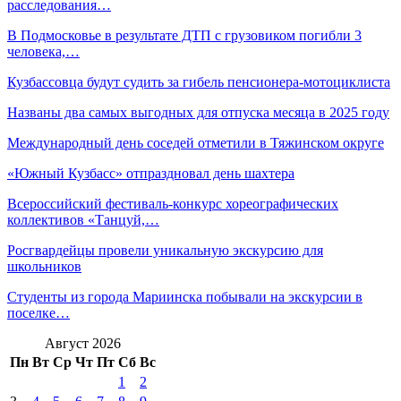
расследования…
В Подмосковье в результате ДТП с грузовиком погибли 3
человека,…
Кузбассовца будут судить за гибель пенсионера-мотоциклиста
Названы два самых выгодных для отпуска месяца в 2025 году
Международный день соседей отметили в Тяжинском округе
«Южный Кузбасс» отпраздновал день шахтера
Всероссийский фестиваль-конкурс хореографических
коллективов «Танцуй,…
Росгвардейцы провели уникальную экскурсию для
школьников
Студенты из города Мариинска побывали на экскурсии в
поселке…
Август 2026
Пн
Вт
Ср
Чт
Пт
Сб
Вс
1
2