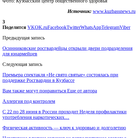
Фото: Кузбасский центр общественного здоровья
Источник:
www.kuzbassnews.ru
3
Поделится
VK
OK.ru
Facebook
Twitter
WhatsApp
Telegram
Viber
Предыдущая запись
Осинниковские росгвардейцы открыли двери подразделения
для юнармейцев
Следующая запись
Премьера спектакля «Не свято святые» состоялась при
поддержке Росгвардии в Кузбассе
Вам также могут понравиться
Еще от автора
Аллергия под контролем
С 22 по 28 июня в России проходит Неделя профилактики
употребления наркотических…
Физическая активность — ключ к здоровью и долголетию