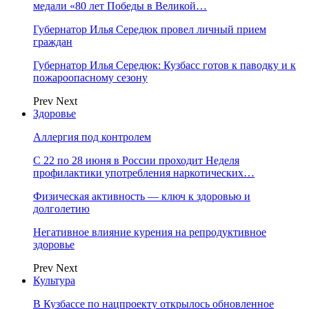
медали «80 лет Победы в Великой…
Губернатор Илья Середюк провел личный прием
граждан
Губернатор Илья Середюк: Кузбасс готов к паводку и к
пожароопасному сезону
Prev
Next
Здоровье
Аллергия под контролем
С 22 по 28 июня в России проходит Неделя
профилактики употребления наркотических…
Физическая активность — ключ к здоровью и
долголетию
Негативное влияние курения на репродуктивное
здоровье
Prev
Next
Культура
В Кузбассе по нацпроекту открылось обновленное