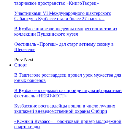
творческое пространство «КнигоТворец»
Участниками VI Международного шахтерского
Сабантуя в Кузбассе стали более 27 тысяч…
В Кузбасс привезли шедевры импрессионистов из
коллекции Пушкинского музея
Фестиваль «Прогеш» дал старт летнему сезону в
Шерегеше
Prev
Next
Спорт
В Таштаголе росгвардеец провел урок мужества для
юных боксеров
В Кузбассе в седьмой раз пройдет мультиформатный
фестиваль «НЕБОФЕСТ»
Кузбасские росгвардейцы вошли в число лучших
экипажей вневедомственной охраны Сибири
«Южный Кузбасс» – бронзовый призер молодежной
спартакиады