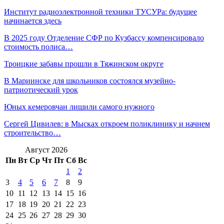
Институт радиоэлектронной техники ТУСУРа: будущее
начинается здесь
В 2025 году Отделение СФР по Кузбассу компенсировало
стоимость полиса…
Троицкие забавы прошли в Тяжинском округе
В Мариинске для школьников состоялся музейно-
патриотический урок
Юных кемеровчан лишили самого нужного
Сергей Цивилев: в Мысках откроем поликлинику и начнем
строительство…
Август 2026
Пн
Вт
Ср
Чт
Пт
Сб
Вс
1
2
3
4
5
6
7
8
9
10
11
12
13
14
15
16
17
18
19
20
21
22
23
24
25
26
27
28
29
30