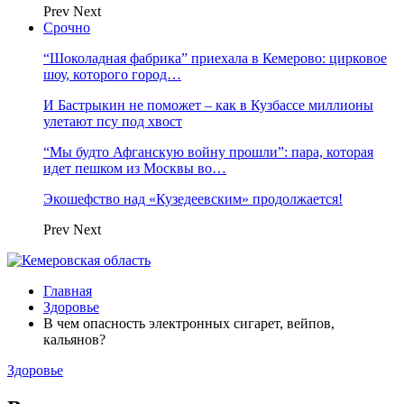
Prev
Next
Срочно
“Шоколадная фабрика” приехала в Кемерово: цирковое
шоу, которого город…
И Бастрыкин не поможет – как в Кузбассе миллионы
улетают псу под хвост
“Мы будто Афганскую войну прошли”: пара, которая
идет пешком из Москвы во…
Экошефство над «Кузедеевским» продолжается!
Prev
Next
Главная
Здоровье
В чем опасность электронных сигарет, вейпов,
кальянов?
Здоровье