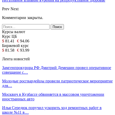
Негативное влияние курения на репродуктивное здоровье
Prev
Next
Комментарии закрыты.
Курсы валют
Курс ЦБ
$
81.41
€
94.06
Биржевой курс
$
81.58
€
93.99
Лента новостей
Замгенпрокурора РФ Дмитрий Демешин провел оперативное
совещание с…
Молодые росгвардейцы провели патриотическое мероприятие
для…
Москвич в Кузбассе обвиняется в массовом уничтожении
иностранных авто
Илья Середюк поручил ускорить ход ремонтных работ в
школе №11 в…