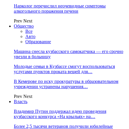
Нарколог перечислил неочевидные симптомы
алкогольного поражения печени
Prev
Next
Общество
Все
Авто
Образование
Машина снесла кузбасского самокатчика — его срочно
увезли в больницу
Молодые семьи в Кузбассе смогут воспользоваться
услугами пунктов проката вещей для…
В Кемерове по иску прокуратуры в образовательном
учреждении устранены нарушения…
Prev
Next
Власть
Владимир Путин поддержал идею проведения
кузбасского конкурса «На крыльях» на…
Более 2,5 тысячи ветеранов получили юбилейные