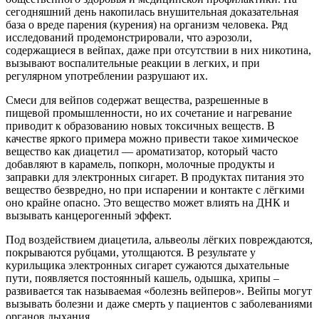
сегодняшний день накопилась внушительная доказательная
база о вреде парения (курения) на организм человека. Ряд
исследований продемонстрировали, что аэрозоли,
содержащиеся в вейпах, даже при отсутствии в них никотина,
вызывают воспалительные реакции в легких, и при
регулярном употреблении разрушают их.
Смеси для вейпов содержат вещества, разрешенные в
пищевой промышленности, но их сочетание и нагревание
приводит к образованию новых токсичных веществ. В
качестве яркого примера можно привести такое химическое
вещество как диацетил — ароматизатор, который часто
добавляют в карамель, попкорн, молочные продукты и
заправки для электронных сигарет. В продуктах питания это
вещество безвредно, но при испарении и контакте с лёгкими
оно крайне опасно. Это вещество может влиять на ДНК и
вызывать канцерогенный эффект.
Под воздействием диацетила, альвеолы лёгких повреждаются,
покрываются рубцами, утолщаются. В результате у
курильщика электронных сигарет сужаются дыхательные
пути, появляется постоянный кашель, одышка, хрипы –
развивается так называемая «болезнь вейперов». Вейпы могут
вызывать болезни и даже смерть у пациентов с заболеваниями
органов дыхания.