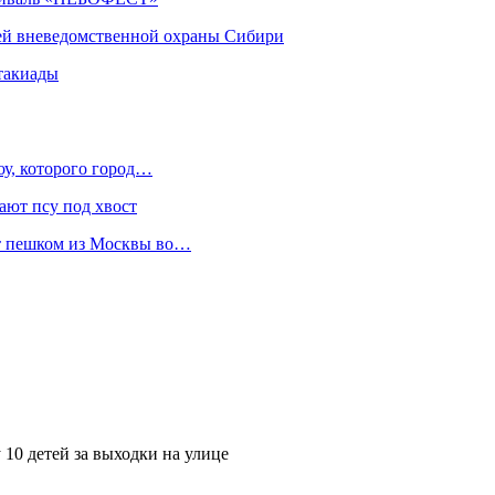
ей вневедомственной охраны Сибири
такиады
оу, которого город…
ают псу под хвост
ет пешком из Москвы во…
10 детей за выходки на улице