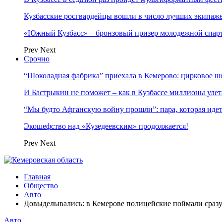
Кузбасские росгвардейцы вошли в число лучших экипаж
«Южный Кузбасс» – бронзовый призер молодежной спар
Prev
Next
Срочно
“Шоколадная фабрика” приехала в Кемерово: цирковое ш
И Бастрыкин не поможет – как в Кузбассе миллионы улет
“Мы будто Афганскую войну прошли”: пара, которая ид
Экошефство над «Кузедеевским» продолжается!
Prev
Next
Главная
Общество
Авто
Довыделывались: в Кемерове полицейские поймали сразу 
Авто