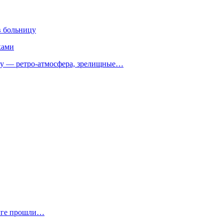
в больницу
ками
 — ретро‑атмосфера, зрелищные…
руге прошли…