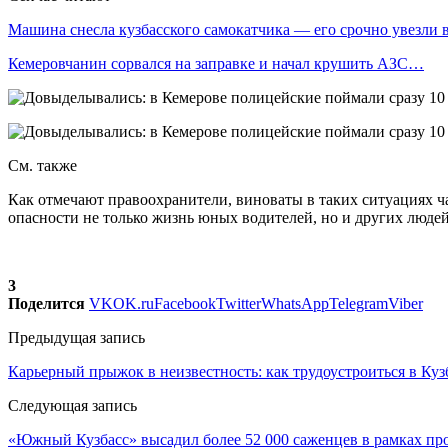
Машина снесла кузбасского самокатчика — его срочно увезли
Кемеровчанин сорвался на заправке и начал крушить АЗС…
См. также
Как отмечают правоохранители, виноваты в таких ситуациях ча
опасности не только жизнь юных водителей, но и других людей
3
Поделится
VK
OK.ru
Facebook
Twitter
WhatsApp
Telegram
Viber
Предыдущая запись
Карьерный прыжок в неизвестность: как трудоустроиться в Кузб
Следующая запись
«Южный Кузбасс» высадил более 52 000 саженцев в рамках пр