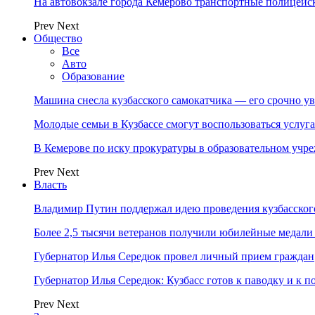
На автовокзале города Кемерово транспортные полицейс
Prev
Next
Общество
Все
Авто
Образование
Машина снесла кузбасского самокатчика — его срочно ув
Молодые семьи в Кузбассе смогут воспользоваться услу
В Кемерове по иску прокуратуры в образовательном уч
Prev
Next
Власть
Владимир Путин поддержал идею проведения кузбасског
Более 2,5 тысячи ветеранов получили юбилейные медали
Губернатор Илья Середюк провел личный прием граждан
Губернатор Илья Середюк: Кузбасс готов к паводку и к 
Prev
Next