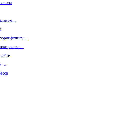
иклиста
ртельном…
я
пауэрлифтингу…
 шокировала…
 слёте
са:…
ассе