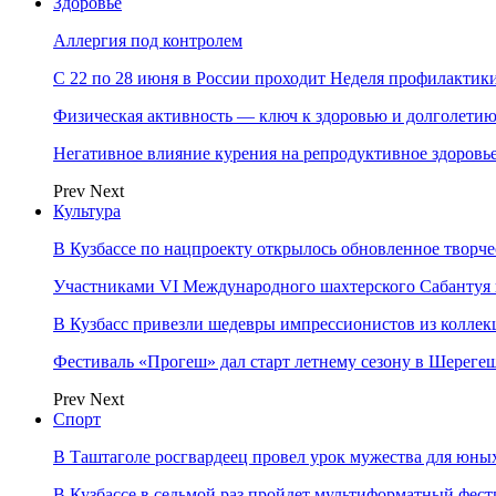
Здоровье
Аллергия под контролем
С 22 по 28 июня в России проходит Неделя профилакти
Физическая активность — ключ к здоровью и долголети
Негативное влияние курения на репродуктивное здоровь
Prev
Next
Культура
В Кузбассе по нацпроекту открылось обновленное творч
Участниками VI Международного шахтерского Сабантуя в
В Кузбасс привезли шедевры импрессионистов из колле
Фестиваль «Прогеш» дал старт летнему сезону в Шереге
Prev
Next
Спорт
В Таштаголе росгвардеец провел урок мужества для юны
В Кузбассе в седьмой раз пройдет мультиформатный ф