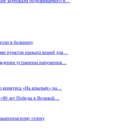
кие задержали подозреваемого в…
езли в больницу
гами пунктов проката вещей для…
реждении устранены нарушения…
о конкурса «На крыльях» на…
 «80 лет Победы в Великой…
пожароопасному сезону