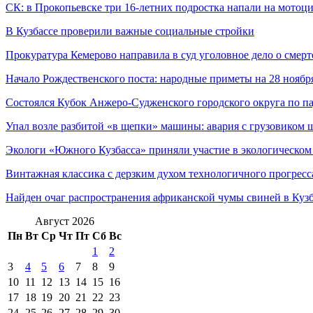
СК: в Прокопьевске три 16-летних подростка напали на мотоц
В Кузбассе проверили важные социальные стройки
Прокуратура Кемерово направила в суд уголовное дело о сме
Начало Рождественского поста: народные приметы на 28 ноябр
Состоялся Кубок Анжеро-Судженского городского округа по 
Упал возле разбитой «в щепки» машины: авария с грузовиком
Экологи «Южного Кузбасса» приняли участие в экологическом
Винтажная классика с дерзким духом технологичного прогрес
Найден очаг распространения африканской чумы свиней в Кузб
Август 2026
Пн
Вт
Ср
Чт
Пт
Сб
Вс
1
2
3
4
5
6
7
8
9
10
11
12
13
14
15
16
17
18
19
20
21
22
23
24
25
26
27
28
29
30