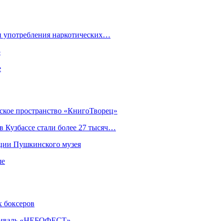
ки употребления наркотических…
ю
е
еское пространство «КнигоТворец»
 Кузбассе стали более 27 тысяч…
кции Пушкинского музея
ше
х боксеров
естиваль «НЕБОФЕСТ»