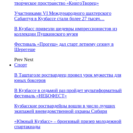
творческое пространство «КнигоТворец»
Участниками VI Международного шахтерского
Сабантуя в Кузбассе стали более 27 тысяч…
В Кузбасс привезли шедевры импрессионистов из
коллекции Пушкинского музея
Фестиваль «Прогеш» дал старт летнему сезону в
Шерегеше
Prev
Next
Спорт
В Таштаголе росгвардеец провел урок мужества для
юных боксеров
В Кузбассе в седьмой раз пройдет мультиформатный
фестиваль «НЕБОФЕСТ»
Кузбасские росгвардейцы вошли в число лучших
экипажей вневедомственной охраны Сибири
«Южный Кузбасс» – бронзовый призер молодежной
спартакиады