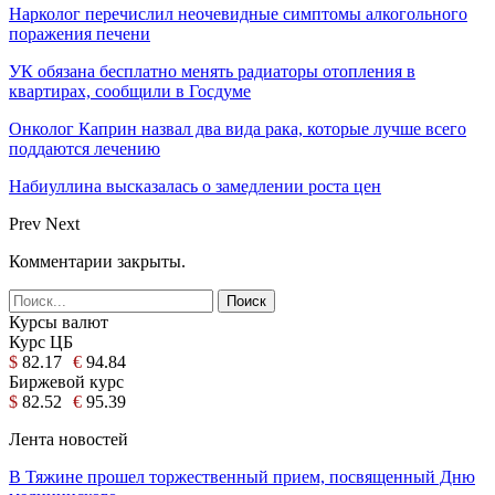
Нарколог перечислил неочевидные симптомы алкогольного
поражения печени
УК обязана бесплатно менять радиаторы отопления в
квартирах, сообщили в Госдуме
Онколог Каприн назвал два вида рака, которые лучше всего
поддаются лечению
Набиуллина высказалась о замедлении роста цен
Prev
Next
Комментарии закрыты.
Курсы валют
Курс ЦБ
$
82.17
€
94.84
Биржевой курс
$
82.52
€
95.39
Лента новостей
В Тяжине прошел торжественный прием, посвященный Дню