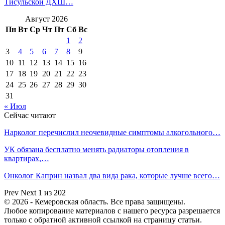
Тисульской ДХШ…
Август 2026
Пн
Вт
Ср
Чт
Пт
Сб
Вс
1
2
3
4
5
6
7
8
9
10
11
12
13
14
15
16
17
18
19
20
21
22
23
24
25
26
27
28
29
30
31
« Июл
Сейчас читают
Нарколог перечислил неочевидные симптомы алкогольного…
УК обязана бесплатно менять радиаторы отопления в
квартирах,…
Онколог Каприн назвал два вида рака, которые лучше всего…
Prev
Next
1 из 202
© 2026 - Кемеровская область. Все права защищены.
Любое копирование материалов с нашего ресурса разрешается
только с обратной активной ссылкой на страницу статьи.