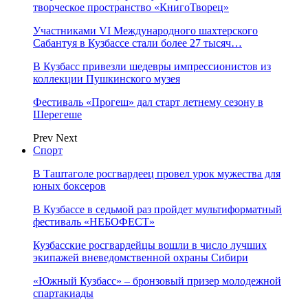
творческое пространство «КнигоТворец»
Участниками VI Международного шахтерского
Сабантуя в Кузбассе стали более 27 тысяч…
В Кузбасс привезли шедевры импрессионистов из
коллекции Пушкинского музея
Фестиваль «Прогеш» дал старт летнему сезону в
Шерегеше
Prev
Next
Спорт
В Таштаголе росгвардеец провел урок мужества для
юных боксеров
В Кузбассе в седьмой раз пройдет мультиформатный
фестиваль «НЕБОФЕСТ»
Кузбасские росгвардейцы вошли в число лучших
экипажей вневедомственной охраны Сибири
«Южный Кузбасс» – бронзовый призер молодежной
спартакиады