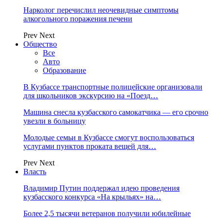
Нарколог перечислил неочевидные симптомы
алкогольного поражения печени
Prev
Next
Общество
Все
Авто
Образование
В Кузбассе транспортные полицейские организовали
для школьников экскурсию на «Поезд…
Машина снесла кузбасского самокатчика — его срочно
увезли в больницу
Молодые семьи в Кузбассе смогут воспользоваться
услугами пунктов проката вещей для…
Prev
Next
Власть
Владимир Путин поддержал идею проведения
кузбасского конкурса «На крыльях» на…
Более 2,5 тысячи ветеранов получили юбилейные