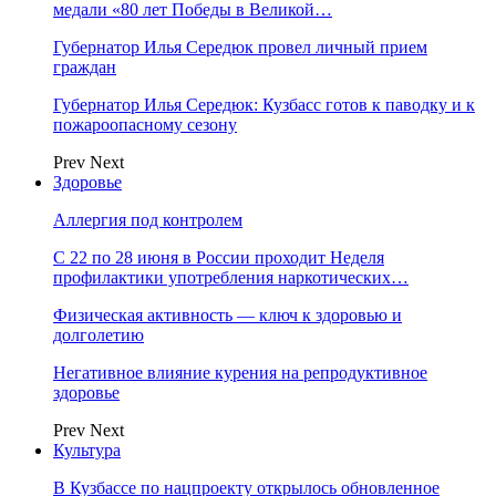
медали «80 лет Победы в Великой…
Губернатор Илья Середюк провел личный прием
граждан
Губернатор Илья Середюк: Кузбасс готов к паводку и к
пожароопасному сезону
Prev
Next
Здоровье
Аллергия под контролем
С 22 по 28 июня в России проходит Неделя
профилактики употребления наркотических…
Физическая активность — ключ к здоровью и
долголетию
Негативное влияние курения на репродуктивное
здоровье
Prev
Next
Культура
В Кузбассе по нацпроекту открылось обновленное