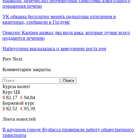
Нарколог перечислил неочевидные симптомы алкогольного
поражения печени
УК обязана бесплатно менять радиаторы отопления в
квартирах, сообщили в Госдуме
Онколог Каприн назвал два вида рака, которые лучше всего
поддаются лечению
Набиуллина высказалась о замедлении роста цен
Prev
Next
Комментарии закрыты.
Курсы валют
Курс ЦБ
$
82.17
€
94.84
Биржевой курс
$
82.52
€
95.39
Лента новостей
В крупном городе Кузбасса проверили работу общественного
транспорта