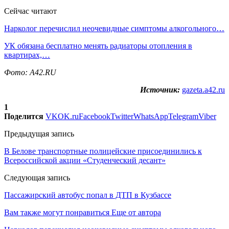
Сейчас читают
Нарколог перечислил неочевидные симптомы алкогольного…
УК обязана бесплатно менять радиаторы отопления в
квартирах,…
Фото: A42.RU
Источник:
gazeta.a42.ru
1
Поделится
VK
OK.ru
Facebook
Twitter
WhatsApp
Telegram
Viber
Предыдущая запись
В Белове транспортные полицейские присоединились к
Всероссийской акции «Студенческий десант»
Следующая запись
Пассажирский автобус попал в ДТП в Кузбассе
Вам также могут понравиться
Еще от автора