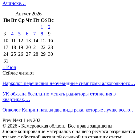
Ачинске…
Август 2026
Пн
Вт
Ср
Чт
Пт
Сб
Вс
1
2
3
4
5
6
7
8
9
10
11
12
13
14
15
16
17
18
19
20
21
22
23
24
25
26
27
28
29
30
31
« Июл
Сейчас читают
Нарколог перечислил неочевидные симптомы алкогольного…
УК обязана бесплатно менять радиаторы отопления в
квартирах,…
Онколог Каприн назвал два вида рака, которые лучше всего…
Prev
Next
1 из 202
© 2026 - Кемеровская область. Все права защищены.
Любое копирование материалов с нашего ресурса разрешается
только с обратной активной ссылкой на страницу статьи.