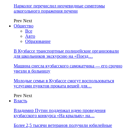
Нарколог перечислил неочевидные симптомы
алкогольного поражения печени
Prev
Next
Общество
Все
Авто
Образование
В Кузбассе транспортные полицейские организовали
для школьников экскурсию на «Поезд…
Машина снесла кузбасского самокатчика — его срочно
увезли в больницу
Молодые семьи в Кузбассе смогут воспользоваться
услугами пунктов проката вещей для…
Prev
Next
Власть
Владимир Путин поддержал идею проведения
кузбасского конкурса «На крыльях» на…
Более 2,5 тысячи ветеранов получили юбилейные