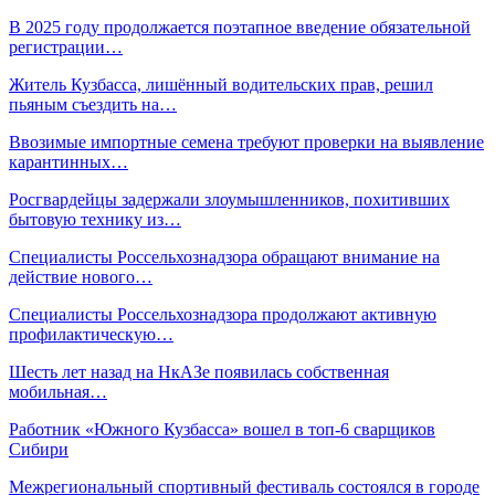
В 2025 году продолжается поэтапное введение обязательной
регистрации…
Житель Кузбасса, лишённый водительских прав, решил
пьяным съездить на…
Ввозимые импортные семена требуют проверки на выявление
карантинных…
Росгвардейцы задержали злоумышленников, похитивших
бытовую технику из…
Специалисты Россельхознадзора обращают внимание на
действие нового…
Специалисты Россельхознадзора продолжают активную
профилактическую…
Шесть лет назад на НкАЗе появилась собственная
мобильная…
Работник «Южного Кузбасса» вошел в топ-6 сварщиков
Сибири
Межрегиональный спортивный фестиваль состоялся в городе