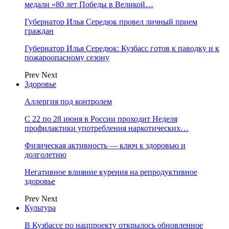
медали «80 лет Победы в Великой…
Губернатор Илья Середюк провел личный прием
граждан
Губернатор Илья Середюк: Кузбасс готов к паводку и к
пожароопасному сезону
Prev
Next
Здоровье
Аллергия под контролем
С 22 по 28 июня в России проходит Неделя
профилактики употребления наркотических…
Физическая активность — ключ к здоровью и
долголетию
Негативное влияние курения на репродуктивное
здоровье
Prev
Next
Культура
В Кузбассе по нацпроекту открылось обновленное