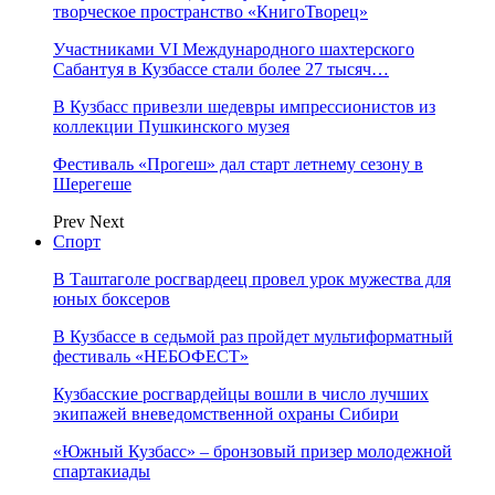
творческое пространство «КнигоТворец»
Участниками VI Международного шахтерского
Сабантуя в Кузбассе стали более 27 тысяч…
В Кузбасс привезли шедевры импрессионистов из
коллекции Пушкинского музея
Фестиваль «Прогеш» дал старт летнему сезону в
Шерегеше
Prev
Next
Спорт
В Таштаголе росгвардеец провел урок мужества для
юных боксеров
В Кузбассе в седьмой раз пройдет мультиформатный
фестиваль «НЕБОФЕСТ»
Кузбасские росгвардейцы вошли в число лучших
экипажей вневедомственной охраны Сибири
«Южный Кузбасс» – бронзовый призер молодежной
спартакиады