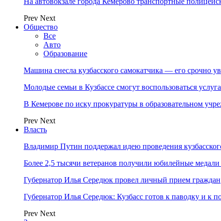
На автовокзале города Кемерово транспортные полицейс
Prev
Next
Общество
Все
Авто
Образование
Машина снесла кузбасского самокатчика — его срочно ув
Молодые семьи в Кузбассе смогут воспользоваться услу
В Кемерове по иску прокуратуры в образовательном уч
Prev
Next
Власть
Владимир Путин поддержал идею проведения кузбасског
Более 2,5 тысячи ветеранов получили юбилейные медали
Губернатор Илья Середюк провел личный прием граждан
Губернатор Илья Середюк: Кузбасс готов к паводку и к 
Prev
Next