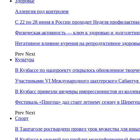
Здоровье
Аллергия под контролем
С 22 по 28 июня в России проходит Неделя профилакти
Физическая активность — ключ к здоровью и долголети
Негативное влияние курения на репродуктивное здоровь
Prev
Next
Культура
В Кузбассе по нацпроекту открылось обновленное творч
Участниками VI Международного шахтерского Сабантуя в
В Кузбасс привезли шедевры импрессионистов из колле
Фестиваль «Прогеш» дал старт летнему сезону в Шереге
Prev
Next
Спорт
В Таштаголе росгвардеец провел урок мужества для юны
В Кузбассе в седьмой раз пройдет мультиформатный ф