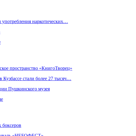
ки употребления наркотических…
ю
е
еское пространство «КнигоТворец»
 Кузбассе стали более 27 тысяч…
кции Пушкинского музея
ше
х боксеров
естиваль «НЕБОФЕСТ»