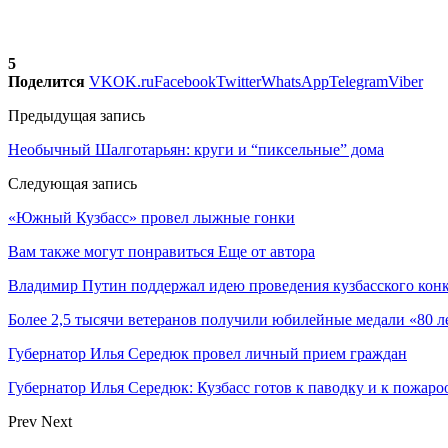
5
Поделится
VK
OK.ru
Facebook
Twitter
WhatsApp
Telegram
Viber
Предыдущая запись
Необычный Шалготарьян: круги и “пиксельные” дома
Следующая запись
«Южный Кузбасс» провел лыжные гонки
Вам также могут понравиться
Еще от автора
Владимир Путин поддержал идею проведения кузбасского кон
Более 2,5 тысячи ветеранов получили юбилейные медали «80 
Губернатор Илья Середюк провел личный прием граждан
Губернатор Илья Середюк: Кузбасс готов к паводку и к пожаро
Prev
Next