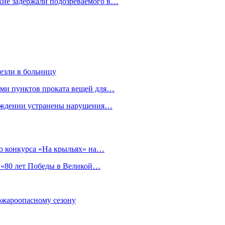
кие задержали подозреваемого в…
езли в больницу
гами пунктов проката вещей для…
реждении устранены нарушения…
о конкурса «На крыльях» на…
 «80 лет Победы в Великой…
пожароопасному сезону