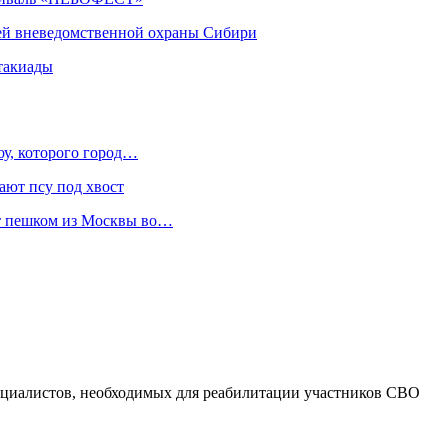
ей вневедомственной охраны Сибири
такиады
оу, которого город…
ают псу под хвост
ет пешком из Москвы во…
ециалистов, необходимых для реабилитации участников СВО