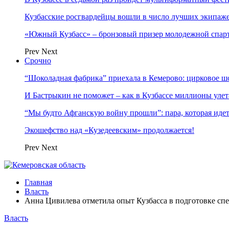
Кузбасские росгвардейцы вошли в число лучших экипаж
«Южный Кузбасс» – бронзовый призер молодежной спар
Prev
Next
Срочно
“Шоколадная фабрика” приехала в Кемерово: цирковое ш
И Бастрыкин не поможет – как в Кузбассе миллионы улет
“Мы будто Афганскую войну прошли”: пара, которая ид
Экошефство над «Кузедеевским» продолжается!
Prev
Next
Главная
Власть
Анна Цивилева отметила опыт Кузбасса в подготовке сп
Власть