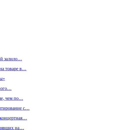
дой залило…
на товаре в…
ны»
вного…
ше, чем по…
антирование с…
 концертная…
инявших на…