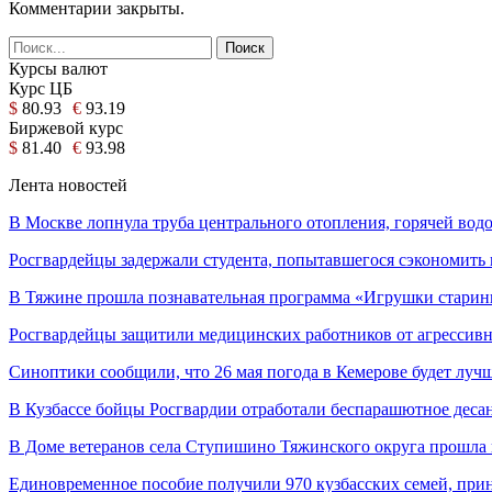
Комментарии закрыты.
Курсы валют
Курс ЦБ
$
80.93
€
93.19
Биржевой курс
$
81.40
€
93.98
Лента новостей
В Москве лопнула труба центрального отопления, горячей во
Росгвардейцы задержали студента, попытавшегося сэкономить 
В Тяжине прошла познавательная программа «Игрушки стари
Росгвардейцы защитили медицинских работников от агресси
Синоптики сообщили, что 26 мая погода в Кемерове будет луч
В Кузбассе бойцы Росгвардии отработали беспарашютное дес
В Доме ветеранов села Ступишино Тяжинского округа прошла
Единовременное пособие получили 970 кузбасских семей, пр