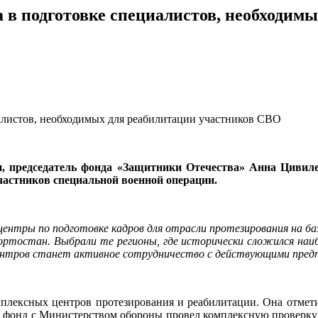
 в подготовке специалистов, необходим
и, председатель фонда «Защитники Отечества» Анна Цивил
частников специальной военной операции.
 центры по подготовке кадров для отрасли протезирования на б
кортостан. Выбрали те регионы, где исторически сложился наиб
ентров станет активное сотрудничество с действующими пред
плексных центров протезирования и реабилитации. Она отметил
, фонд с Министерством обороны провел комплексную проверку