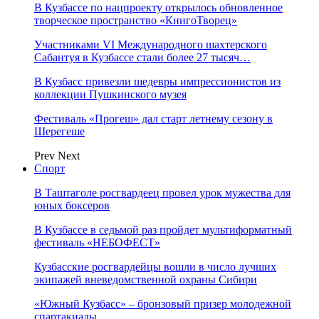
В Кузбассе по нацпроекту открылось обновленное
творческое пространство «КнигоТворец»
Участниками VI Международного шахтерского
Сабантуя в Кузбассе стали более 27 тысяч…
В Кузбасс привезли шедевры импрессионистов из
коллекции Пушкинского музея
Фестиваль «Прогеш» дал старт летнему сезону в
Шерегеше
Prev
Next
Спорт
В Таштаголе росгвардеец провел урок мужества для
юных боксеров
В Кузбассе в седьмой раз пройдет мультиформатный
фестиваль «НЕБОФЕСТ»
Кузбасские росгвардейцы вошли в число лучших
экипажей вневедомственной охраны Сибири
«Южный Кузбасс» – бронзовый призер молодежной
спартакиады