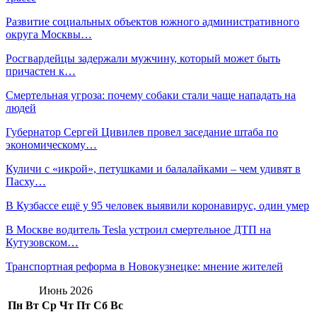
Развитие социальных объектов южного административного
округа Москвы…
Росгвардейцы задержали мужчину, который может быть
причастен к…
Смертельная угроза: почему собаки стали чаще нападать на
людей
Губернатор Сергей Цивилев провел заседание штаба по
экономическому…
Куличи с «икрой», петушками и балалайками – чем удивят в
Пасху…
В Кузбассе ещё у 95 человек выявили коронавирус, один умер
В Москве водитель Tesla устроил смертельное ДТП на
Кутузовском…
Транспортная реформа в Новокузнецке: мнение жителей
Июнь 2026
Пн
Вт
Ср
Чт
Пт
Сб
Вс