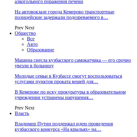
алкогольного поражения печени
На автовокзале города Кемерово транспортные
полицейские задержали подозреваемого в…
Prev
Next
Общество
Все
Авто
Образование
Машина снесла кузбасского самокатчика — его срочно
увезли в больницу
Молодые семьи в Кузбассе смогут воспользоваться
услугами пунктов проката вещей для…
В Кемерове по иску прокуратуры в образовательном
учреждении устранены нарушения…
Prev
Next
Власть
Владимир Путин поддержал идею проведения
кузбасского конкурса «На крыльях» на…