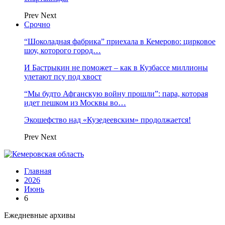
Prev
Next
Срочно
“Шоколадная фабрика” приехала в Кемерово: цирковое
шоу, которого город…
И Бастрыкин не поможет – как в Кузбассе миллионы
улетают псу под хвост
“Мы будто Афганскую войну прошли”: пара, которая
идет пешком из Москвы во…
Экошефство над «Кузедеевским» продолжается!
Prev
Next
Главная
2026
Июнь
6
Ежедневные архивы