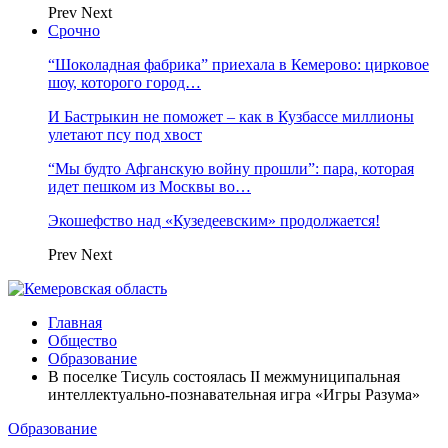
Prev
Next
Срочно
“Шоколадная фабрика” приехала в Кемерово: цирковое
шоу, которого город…
И Бастрыкин не поможет – как в Кузбассе миллионы
улетают псу под хвост
“Мы будто Афганскую войну прошли”: пара, которая
идет пешком из Москвы во…
Экошефство над «Кузедеевским» продолжается!
Prev
Next
Главная
Общество
Образование
В поселке Тисуль состоялась II межмуниципальная
интеллектуально-познавательная игра «Игры Разума»
Образование