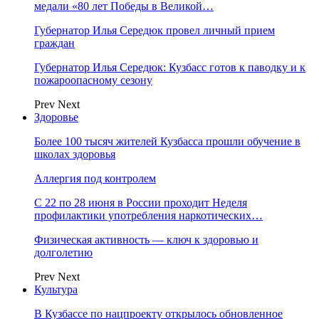
медали «80 лет Победы в Великой…
Губернатор Илья Середюк провел личный прием
граждан
Губернатор Илья Середюк: Кузбасс готов к паводку и к
пожароопасному сезону
Prev
Next
Здоровье
Более 100 тысяч жителей Кузбасса прошли обучение в
школах здоровья
Аллергия под контролем
С 22 по 28 июня в России проходит Неделя
профилактики употребления наркотических…
Физическая активность — ключ к здоровью и
долголетию
Prev
Next
Культура
В Кузбассе по нацпроекту открылось обновленное