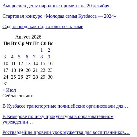
Амвросиев день: народные приметы на 20 декабря
Стартовал конкурс «Молодая семья Кузбасса — 2024»
Сад, огород: как подготовиться к зиме
Август 2026
Пн
Вт
Ср
Чт
Пт
Сб
Вс
1
2
3
4
5
6
7
8
9
10
11
12
13
14
15
16
17
18
19
20
21
22
23
24
25
26
27
28
29
30
31
« Июл
Сейчас читают
В Кузбассе транспортные полицейские организовали для…
В Кемерове по иску прокуратуры в образовательном
учреждении…
Росгвардейцы провели урок мужества для воспитанников…