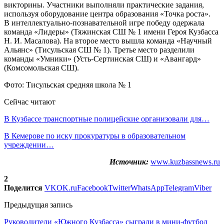
викторины. Участники выполняли практические задания,
используя оборудование центра образования «Точка роста».
В интеллектуально-познавательной игре победу одержала
команда «Лидеры» (Тяжинская СШ № 1 имени Героя Кузбасса
Н. И. Масалова). На второе место вышла команда «Научный
Альянс» (Тисульская СШ № 1). Третье место разделили
команды «Умники» (Усть-Сертинская СШ) и «Авангард»
(Комсомольская СШ).
Фото: Тисульская средняя школа № 1
Сейчас читают
В Кузбассе транспортные полицейские организовали для…
В Кемерове по иску прокуратуры в образовательном
учреждении…
Источник:
www.kuzbassnews.ru
2
Поделится
VK
OK.ru
Facebook
Twitter
WhatsApp
Telegram
Viber
Предыдущая запись
Руководители «Южного Кузбасса» сыграли в мини-футбол