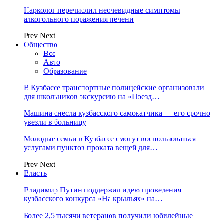
Нарколог перечислил неочевидные симптомы
алкогольного поражения печени
Prev
Next
Общество
Все
Авто
Образование
В Кузбассе транспортные полицейские организовали
для школьников экскурсию на «Поезд…
Машина снесла кузбасского самокатчика — его срочно
увезли в больницу
Молодые семьи в Кузбассе смогут воспользоваться
услугами пунктов проката вещей для…
Prev
Next
Власть
Владимир Путин поддержал идею проведения
кузбасского конкурса «На крыльях» на…
Более 2,5 тысячи ветеранов получили юбилейные