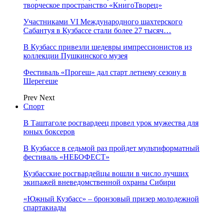
творческое пространство «КнигоТворец»
Участниками VI Международного шахтерского
Сабантуя в Кузбассе стали более 27 тысяч…
В Кузбасс привезли шедевры импрессионистов из
коллекции Пушкинского музея
Фестиваль «Прогеш» дал старт летнему сезону в
Шерегеше
Prev
Next
Спорт
В Таштаголе росгвардеец провел урок мужества для
юных боксеров
В Кузбассе в седьмой раз пройдет мультиформатный
фестиваль «НЕБОФЕСТ»
Кузбасские росгвардейцы вошли в число лучших
экипажей вневедомственной охраны Сибири
«Южный Кузбасс» – бронзовый призер молодежной
спартакиады