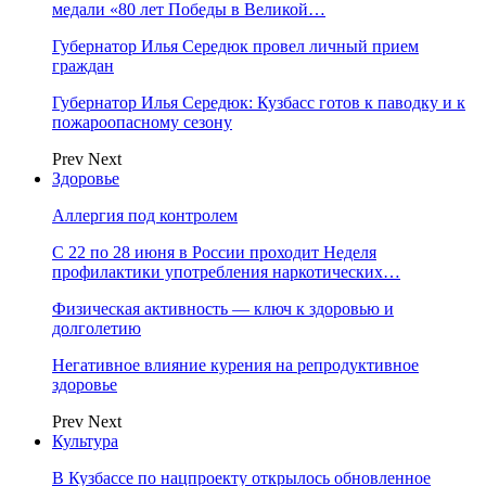
медали «80 лет Победы в Великой…
Губернатор Илья Середюк провел личный прием
граждан
Губернатор Илья Середюк: Кузбасс готов к паводку и к
пожароопасному сезону
Prev
Next
Здоровье
Аллергия под контролем
С 22 по 28 июня в России проходит Неделя
профилактики употребления наркотических…
Физическая активность — ключ к здоровью и
долголетию
Негативное влияние курения на репродуктивное
здоровье
Prev
Next
Культура
В Кузбассе по нацпроекту открылось обновленное