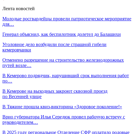
Лента новостей
Молодые росгвардейцы провели патриотическое мероприятие
для…
Генерал объяснил, как беспилотник долетел до Балашихи
Уголовное дело возбудили после страшной гибели
кемеровчанки
Отменено разрешение на строительство железнодорожных
путей возле…
В Кемерово подрядчик, нарушивший срок выполнения работ
по…
В Кемерове на выходных закроют сквозной проезд
по Весенней улице
В Тяжине прошла квиз-викторина «Здоровое поколение!»
Врио губернатора Илья Середюк провел рабочую встречу с
руководителем…
В 2025 году региональное Отделение СФР оплатило родовые