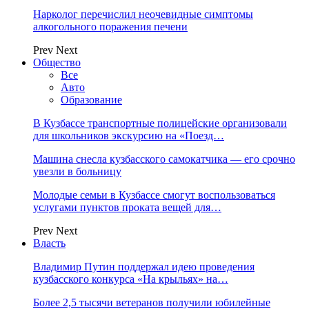
Нарколог перечислил неочевидные симптомы
алкогольного поражения печени
Prev
Next
Общество
Все
Авто
Образование
В Кузбассе транспортные полицейские организовали
для школьников экскурсию на «Поезд…
Машина снесла кузбасского самокатчика — его срочно
увезли в больницу
Молодые семьи в Кузбассе смогут воспользоваться
услугами пунктов проката вещей для…
Prev
Next
Власть
Владимир Путин поддержал идею проведения
кузбасского конкурса «На крыльях» на…
Более 2,5 тысячи ветеранов получили юбилейные