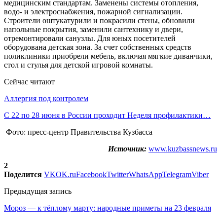
медицинским стандартам. Заменены системы отопления,
водо- и электроснабжения, пожарной сигнализации.
Строители оштукатурили и покрасили стены, обновили
напольные покрытия, заменили сантехнику и двери,
отремонтировали санузлы. Для юных посетителей
оборудована детская зона. За счет собственных средств
поликлиники приобрели мебель, включая мягкие диванчики,
стол и стулья для детской игровой комнаты.
Сейчас читают
Аллергия под контролем
С 22 по 28 июня в России проходит Неделя профилактики…
Фото: пресс-центр Правительства Кузбасса
Источник:
www.kuzbassnews.ru
2
Поделится
VK
OK.ru
Facebook
Twitter
WhatsApp
Telegram
Viber
Предыдущая запись
Мороз — к тёплому марту: народные приметы на 23 февраля