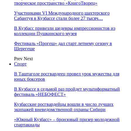
творческое пространство «КнигоТворец»
Участниками VI Международного шахтерского
Сабантуя в Кузбассе стали более 27 тысяч…
В Кузбасс привезли шедевры импрессионистов из
коллекции Пушкинского музея
Фестиваль «Прогеш» дал старт летнему сезону в
Шерегеше
Prev
Next
Спорт
В Таштаголе росгвардеец провел урок мужества для
юных боксеров
В Кузбассе в седьмой раз пройдет мультиформатный
фестиваль «НЕБОФЕСТ»
Кузбасские росгвардейцы вошли в число лучших
экипажей вневедомственной охраны Сибири
«Южный Кузбасс» – бронзовый призер молодежной
спартакиады