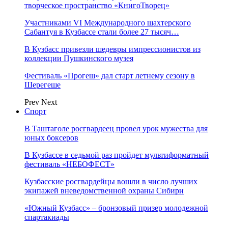
творческое пространство «КнигоТворец»
Участниками VI Международного шахтерского
Сабантуя в Кузбассе стали более 27 тысяч…
В Кузбасс привезли шедевры импрессионистов из
коллекции Пушкинского музея
Фестиваль «Прогеш» дал старт летнему сезону в
Шерегеше
Prev
Next
Спорт
В Таштаголе росгвардеец провел урок мужества для
юных боксеров
В Кузбассе в седьмой раз пройдет мультиформатный
фестиваль «НЕБОФЕСТ»
Кузбасские росгвардейцы вошли в число лучших
экипажей вневедомственной охраны Сибири
«Южный Кузбасс» – бронзовый призер молодежной
спартакиады