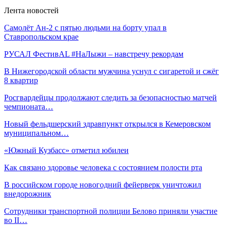
Лента новостей
Самолёт Ан-2 с пятью людьми на борту упал в
Ставропольском крае
РУСАЛ ФестивAL #НаЛыжи – навстречу рекордам
В Нижегородской области мужчина уснул с сигаретой и сжёг
8 квартир
Росгвардейцы продолжают следить за безопасностью матчей
чемпионата…
Новый фельдшерский здравпункт открылся в Кемеровском
муниципальном…
«Южный Кузбасс» отметил юбилеи
Как связано здоровье человека с состоянием полости рта
В российском городе новогодний фейерверк уничтожил
внедорожник
Сотрудники транспортной полиции Белово приняли участие
во II…