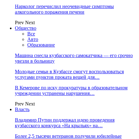
Нарколог перечислил неочевидные симптомы
алкогольного поражения печени
Prev
Next
Общество
Все
Авто
Образование
Машина снесла кузбасского самокатчика — его срочно
увезли в больницу
Молодые семьи в Кузбассе смогут воспользоваться
услугами пунктов проката вещей для…
В Кемерове по иску прокуратуры в образовательном
учреждении устранены нарушения…
Prev
Next
Власть
Владимир Путин поддержал идею проведения
кузбасского конкурса «На крыльях» на…
Более 2,5 тысячи ветеранов получили юбилейные