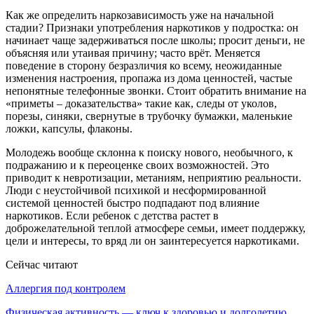
Как же определить наркозависимость уже на начальной
стадии? Признаки употребления наркотиков у подростка: он
начинает чаще задерживаться после школы; просит деньги, не
объясняя или утаивая причину; часто врёт. Меняется
поведение в сторону безразличия ко всему, неожиданные
изменения настроения, пропажа из дома ценностей, частые
непонятные телефонные звонки. Стоит обратить внимание на
«приметы – доказательства» такие как, следы от уколов,
порезы, синяки, свернутые в трубочку бумажки, маленькие
ложки, капсулы, флаконы.
Молодежь вообще склонна к поиску нового, необычного, к
подражанию и к переоценке своих возможностей. Это
приводит к невротизации, метаниям, неприятию реальности.
Люди с неустойчивой психикой и несформированной
системой ценностей быстро подпадают под влияние
наркотиков. Если ребенок с детства растет в
доброжелательной теплой атмосфере семьи, имеет поддержку,
цели и интересы, то вряд ли он заинтересуется наркотиками.
Сейчас читают
Аллергия под контролем
Физическая активность — ключ к здоровью и долголетию