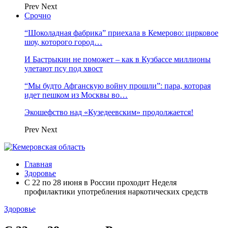
Prev
Next
Срочно
“Шоколадная фабрика” приехала в Кемерово: цирковое
шоу, которого город…
И Бастрыкин не поможет – как в Кузбассе миллионы
улетают псу под хвост
“Мы будто Афганскую войну прошли”: пара, которая
идет пешком из Москвы во…
Экошефство над «Кузедеевским» продолжается!
Prev
Next
Главная
Здоровье
С 22 по 28 июня в России проходит Неделя
профилактики употребления наркотических средств
Здоровье