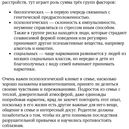
расстройств, тут играет роль сумма трёх групп факторов:
биологических — в первую очередь связанных с
генетической предрасположенностью.
психологических — склонность к импульсивности,
неумение справляться со стрессом иным способом.
Также в группе риска находятся люди, которые страдают
созависимой формой поведения или регулярно
принимают другие психоактивные вещества, например
алкоголь и никотин.
социальных — чаще наркомания развивается у людей из
низших социальных классов, но нередко и дети из
благополучных с виду семей начинают принимать
наркотики.
Очень важен психологический климат в семье, насколько
хорошо налажены взаимоотношения, принято ли делиться
своими чувствами и переживаниями. Подросток из семьи с
теплой, доверительной атмосферой, даже единожды
попробовав наркотик, вряд ли захочет повторить этот опыт,
поскольку в его жизни есть другие важные для него вещи,
общение в семье и интересный досуг. Родители должны
позаботиться о том, чтобы их дети понимали последствия
разрушительной привычки и научились противостоять
соблазнам.