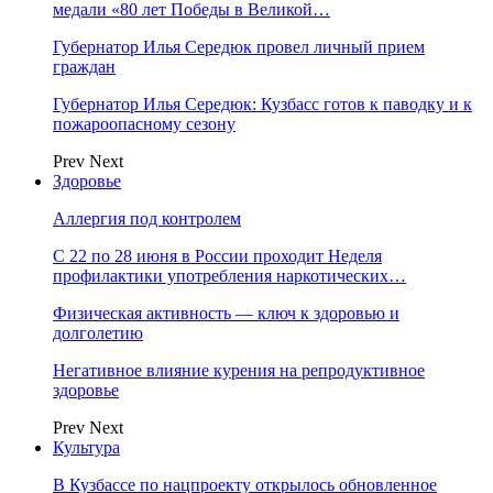
медали «80 лет Победы в Великой…
Губернатор Илья Середюк провел личный прием
граждан
Губернатор Илья Середюк: Кузбасс готов к паводку и к
пожароопасному сезону
Prev
Next
Здоровье
Аллергия под контролем
С 22 по 28 июня в России проходит Неделя
профилактики употребления наркотических…
Физическая активность — ключ к здоровью и
долголетию
Негативное влияние курения на репродуктивное
здоровье
Prev
Next
Культура
В Кузбассе по нацпроекту открылось обновленное