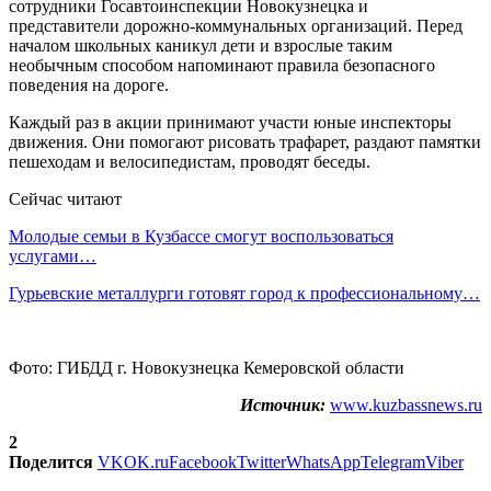
сотрудники Госавтоинспекции Новокузнецка и
представители дорожно-коммунальных организаций. Перед
началом школьных каникул дети и взрослые таким
необычным способом напоминают правила безопасного
поведения на дороге.
Каждый раз в акции принимают участи юные инспекторы
движения. Они помогают рисовать трафарет, раздают памятки
пешеходам и велосипедистам, проводят беседы.
Сейчас читают
Молодые семьи в Кузбассе смогут воспользоваться
услугами…
Гурьевские металлурги готовят город к профессиональному…
Фото: ГИБДД г. Новокузнецка Кемеровской области
Источник:
www.kuzbassnews.ru
2
Поделится
VK
OK.ru
Facebook
Twitter
WhatsApp
Telegram
Viber