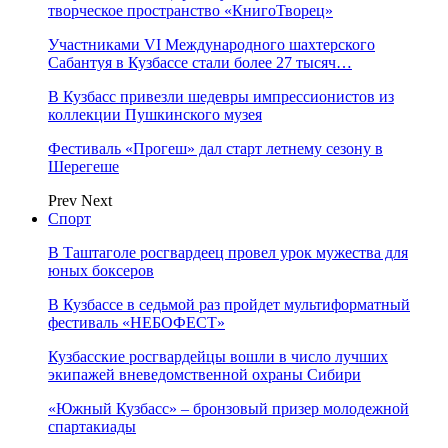
творческое пространство «КнигоТворец»
Участниками VI Международного шахтерского
Сабантуя в Кузбассе стали более 27 тысяч…
В Кузбасс привезли шедевры импрессионистов из
коллекции Пушкинского музея
Фестиваль «Прогеш» дал старт летнему сезону в
Шерегеше
Prev
Next
Спорт
В Таштаголе росгвардеец провел урок мужества для
юных боксеров
В Кузбассе в седьмой раз пройдет мультиформатный
фестиваль «НЕБОФЕСТ»
Кузбасские росгвардейцы вошли в число лучших
экипажей вневедомственной охраны Сибири
«Южный Кузбасс» – бронзовый призер молодежной
спартакиады