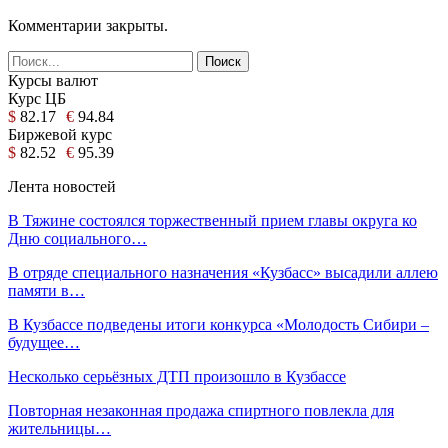
Комментарии закрыты.
Курсы валют
Курс ЦБ
$
82.17
€
94.84
Биржевой курс
$
82.52
€
95.39
Лента новостей
В Тяжине состоялся торжественный прием главы округа ко
Дню социального…
В отряде специального назначения «Кузбасс» высадили аллею
памяти в…
В Кузбассе подведены итоги конкурса «Молодость Сибири –
будущее…
Несколько серьёзных ДТП произошло в Кузбассе
Повторная незаконная продажа спиртного повлекла для
жительницы…