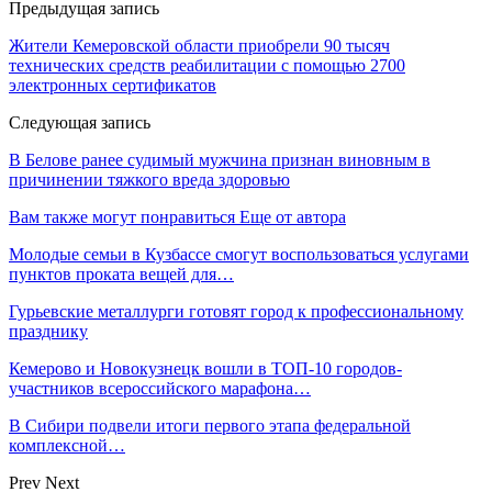
Предыдущая запись
Жители Кемеровской области приобрели 90 тысяч
технических средств реабилитации с помощью 2700
электронных сертификатов
Следующая запись
В Белове ранее судимый мужчина признан виновным в
причинении тяжкого вреда здоровью
Вам также могут понравиться
Еще от автора
Молодые семьи в Кузбассе смогут воспользоваться услугами
пунктов проката вещей для…
Гурьевские металлурги готовят город к профессиональному
празднику
Кемерово и Новокузнецк вошли в ТОП-10 городов-
участников всероссийского марафона…
В Сибири подвели итоги первого этапа федеральной
комплексной…
Prev
Next