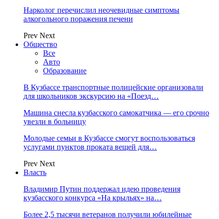
Нарколог перечислил неочевидные симптомы
алкогольного поражения печени
Prev
Next
Общество
Все
Авто
Образование
В Кузбассе транспортные полицейские организовали
для школьников экскурсию на «Поезд…
Машина снесла кузбасского самокатчика — его срочно
увезли в больницу
Молодые семьи в Кузбассе смогут воспользоваться
услугами пунктов проката вещей для…
Prev
Next
Власть
Владимир Путин поддержал идею проведения
кузбасского конкурса «На крыльях» на…
Более 2,5 тысячи ветеранов получили юбилейные