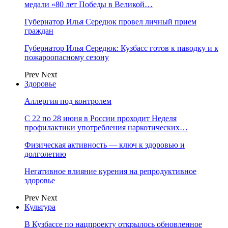
медали «80 лет Победы в Великой…
Губернатор Илья Середюк провел личный прием
граждан
Губернатор Илья Середюк: Кузбасс готов к паводку и к
пожароопасному сезону
Prev
Next
Здоровье
Аллергия под контролем
С 22 по 28 июня в России проходит Неделя
профилактики употребления наркотических…
Физическая активность — ключ к здоровью и
долголетию
Негативное влияние курения на репродуктивное
здоровье
Prev
Next
Культура
В Кузбассе по нацпроекту открылось обновленное