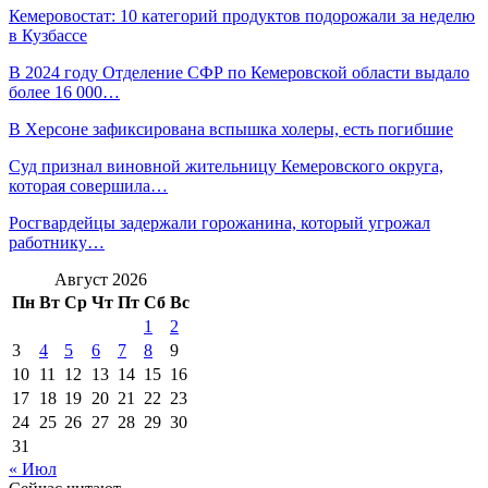
Кемеровостат: 10 категорий продуктов подорожали за неделю
в Кузбассе
В 2024 году Отделение СФР по Кемеровской области выдало
более 16 000…
В Херсоне зафиксирована вспышка холеры, есть погибшие
Суд признал виновной жительницу Кемеровского округа,
которая совершила…
Росгвардейцы задержали горожанина, который угрожал
работнику…
Август 2026
Пн
Вт
Ср
Чт
Пт
Сб
Вс
1
2
3
4
5
6
7
8
9
10
11
12
13
14
15
16
17
18
19
20
21
22
23
24
25
26
27
28
29
30
31
« Июл