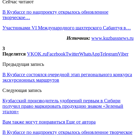
Сейчас читают
В Кузбассе по нацпроекту открылось обновленное
творческое…
Участниками VI Международного шахтерского Сабантуя в…
Источник:
www.kuzbassnews.ru
3
Поделится
VK
OK.ru
Facebook
Twitter
WhatsApp
Telegram
Viber
Предыдущая запись
В Кузбассе состоялся очередной этап регионального конкурса
экскурсионных маршрутов
Следующая запись
Кузбасский производитель удобрений первым в Сибири
получил право маркировать продукцию знаком «Зеленый
эталон»
Вам также могут понравиться
Еще от автора
В Кузбассе по нацпроекту открылось обновленное творческое