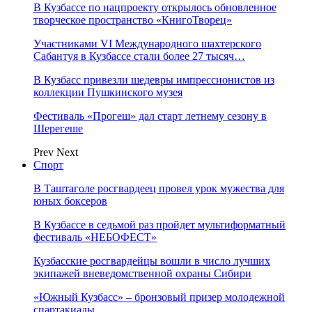
В Кузбассе по нацпроекту открылось обновленное
творческое пространство «КнигоТворец»
Участниками VI Международного шахтерского
Сабантуя в Кузбассе стали более 27 тысяч…
В Кузбасс привезли шедевры импрессионистов из
коллекции Пушкинского музея
Фестиваль «Прогеш» дал старт летнему сезону в
Шерегеше
Prev
Next
Спорт
В Таштаголе росгвардеец провел урок мужества для
юных боксеров
В Кузбассе в седьмой раз пройдет мультиформатный
фестиваль «НЕБОФЕСТ»
Кузбасские росгвардейцы вошли в число лучших
экипажей вневедомственной охраны Сибири
«Южный Кузбасс» – бронзовый призер молодежной
спартакиады