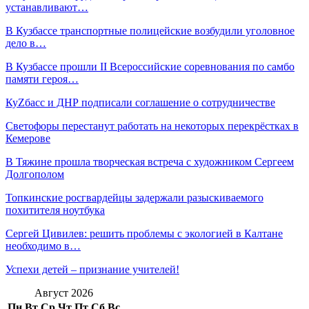
устанавливают…
В Кузбассе транспортные полицейские возбудили уголовное
дело в…
В Кузбассе прошли II Всероссийские соревнования по самбо
памяти героя…
КуZбасс и ДНР подписали соглашение о сотрудничестве
Светофоры перестанут работать на некоторых перекрёстках в
Кемерове
В Тяжине прошла творческая встреча с художником Сергеем
Долгополом
Топкинские росгвардейцы задержали разыскиваемого
похитителя ноутбука
Сергей Цивилев: решить проблемы с экологией в Калтане
необходимо в…
Успехи детей – признание учителей!
Август 2026
Пн
Вт
Ср
Чт
Пт
Сб
Вс