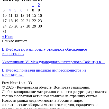
1
2
3
4
5
6
7
8
9
10
11
12
13
14
15
16
17
18
19
20
21
22
23
24
25
26
27
28
29
30
31
« Июл
Сейчас читают
В Кузбассе по нацпроекту открылось обновленное
творческое…
Участниками VI Международного шахтерского Сабантуя в…
В Кузбасс привезли шедевры импрессионистов из
коллекции…
Prev
Next
1 из 133
© 2026 - Кемеровская область. Все права защищены.
Любое копирование материалов с нашего ресурса разрешается
только с обратной активной ссылкой на страницу статьи.
Новости рынка недвижимости в России и мире,
аналитические обзоры и мнения экспертов, юридические