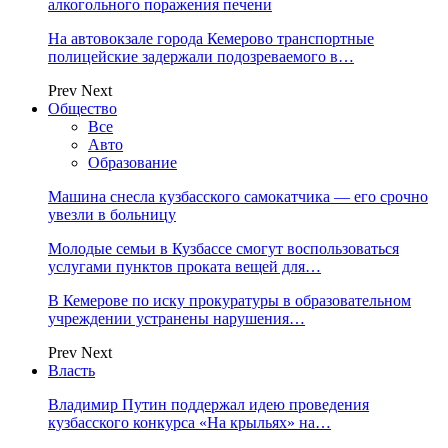
алкогольного поражения печени
На автовокзале города Кемерово транспортные
полицейские задержали подозреваемого в…
Prev
Next
Общество
Все
Авто
Образование
Машина снесла кузбасского самокатчика — его срочно
увезли в больницу
Молодые семьи в Кузбассе смогут воспользоваться
услугами пунктов проката вещей для…
В Кемерове по иску прокуратуры в образовательном
учреждении устранены нарушения…
Prev
Next
Власть
Владимир Путин поддержал идею проведения
кузбасского конкурса «На крыльях» на…