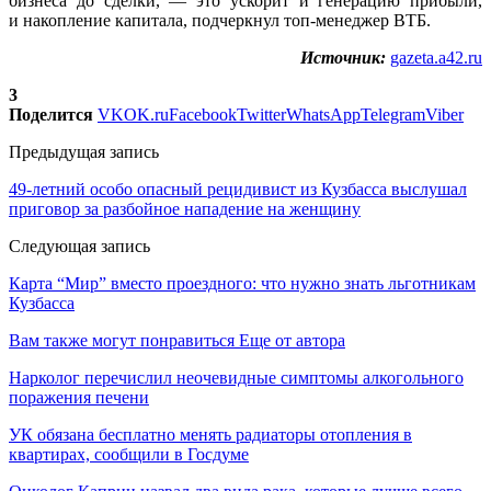
бизнеса до сделки, — это ускорит и генерацию прибыли,
и накопление капитала, подчеркнул топ-менеджер ВТБ.
Источник:
gazeta.a42.ru
3
Поделится
VK
OK.ru
Facebook
Twitter
WhatsApp
Telegram
Viber
Предыдущая запись
49-летний особо опасный рецидивист из Кузбасса выслушал
приговор за разбойное нападение на женщину
Следующая запись
Карта “Мир” вместо проездного: что нужно знать льготникам
Кузбасса
Вам также могут понравиться
Еще от автора
Нарколог перечислил неочевидные симптомы алкогольного
поражения печени
УК обязана бесплатно менять радиаторы отопления в
квартирах, сообщили в Госдуме