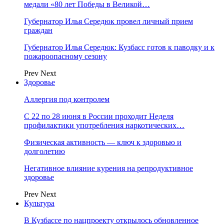
медали «80 лет Победы в Великой…
Губернатор Илья Середюк провел личный прием
граждан
Губернатор Илья Середюк: Кузбасс готов к паводку и к
пожароопасному сезону
Prev
Next
Здоровье
Аллергия под контролем
С 22 по 28 июня в России проходит Неделя
профилактики употребления наркотических…
Физическая активность — ключ к здоровью и
долголетию
Негативное влияние курения на репродуктивное
здоровье
Prev
Next
Культура
В Кузбассе по нацпроекту открылось обновленное