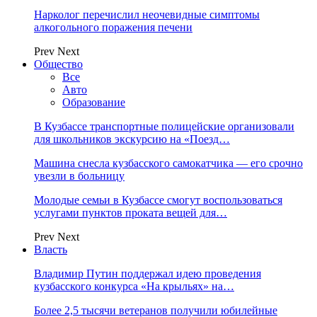
Нарколог перечислил неочевидные симптомы
алкогольного поражения печени
Prev
Next
Общество
Все
Авто
Образование
В Кузбассе транспортные полицейские организовали
для школьников экскурсию на «Поезд…
Машина снесла кузбасского самокатчика — его срочно
увезли в больницу
Молодые семьи в Кузбассе смогут воспользоваться
услугами пунктов проката вещей для…
Prev
Next
Власть
Владимир Путин поддержал идею проведения
кузбасского конкурса «На крыльях» на…
Более 2,5 тысячи ветеранов получили юбилейные