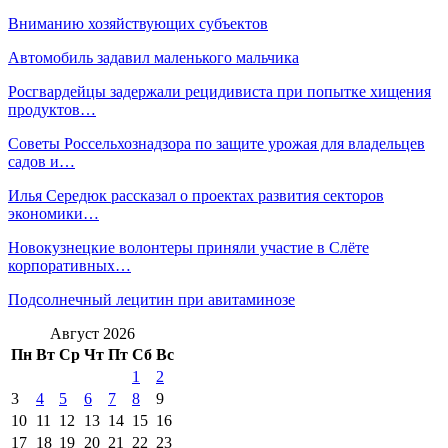
Вниманию хозяйствующих субъектов
Автомобиль задавил маленького мальчика
Росгвардейцы задержали рецидивиста при попытке хищения
продуктов…
Советы Россельхознадзора по защите урожая для владельцев
садов и…
Илья Середюк рассказал о проектах развития секторов
экономики…
Новокузнецкие волонтеры приняли участие в Слёте
корпоративных…
Подсолнечный лецитин при авитаминозе
Август 2026
Пн
Вт
Ср
Чт
Пт
Сб
Вс
1
2
3
4
5
6
7
8
9
10
11
12
13
14
15
16
17
18
19
20
21
22
23