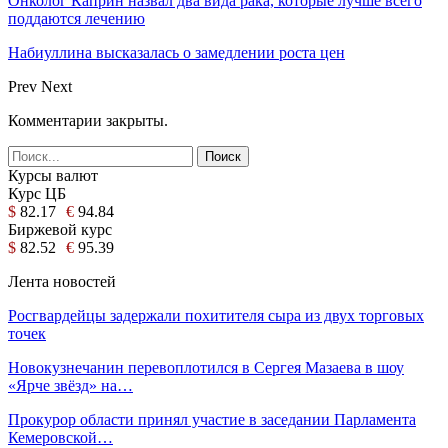
Онколог Каприн назвал два вида рака, которые лучше всего
поддаются лечению
Набиуллина высказалась о замедлении роста цен
Prev
Next
Комментарии закрыты.
Курсы валют
Курс ЦБ
$
82.17
€
94.84
Биржевой курс
$
82.52
€
95.39
Лента новостей
Росгвардейцы задержали похитителя сыра из двух торговых
точек
Новокузнечанин перевоплотился в Сергея Мазаева в шоу
«Ярче звёзд» на…
Прокурор области принял участие в заседании Парламента
Кемеровской…