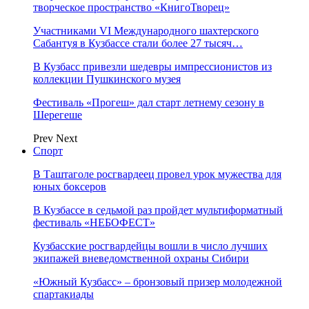
творческое пространство «КнигоТворец»
Участниками VI Международного шахтерского
Сабантуя в Кузбассе стали более 27 тысяч…
В Кузбасс привезли шедевры импрессионистов из
коллекции Пушкинского музея
Фестиваль «Прогеш» дал старт летнему сезону в
Шерегеше
Prev
Next
Спорт
В Таштаголе росгвардеец провел урок мужества для
юных боксеров
В Кузбассе в седьмой раз пройдет мультиформатный
фестиваль «НЕБОФЕСТ»
Кузбасские росгвардейцы вошли в число лучших
экипажей вневедомственной охраны Сибири
«Южный Кузбасс» – бронзовый призер молодежной
спартакиады