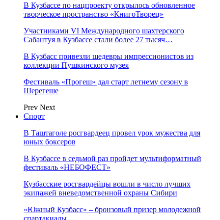
В Кузбассе по нацпроекту открылось обновленное
творческое пространство «КнигоТворец»
Участниками VI Международного шахтерского
Сабантуя в Кузбассе стали более 27 тысяч…
В Кузбасс привезли шедевры импрессионистов из
коллекции Пушкинского музея
Фестиваль «Прогеш» дал старт летнему сезону в
Шерегеше
Prev
Next
Спорт
В Таштаголе росгвардеец провел урок мужества для
юных боксеров
В Кузбассе в седьмой раз пройдет мультиформатный
фестиваль «НЕБОФЕСТ»
Кузбасские росгвардейцы вошли в число лучших
экипажей вневедомственной охраны Сибири
«Южный Кузбасс» – бронзовый призер молодежной
спартакиады