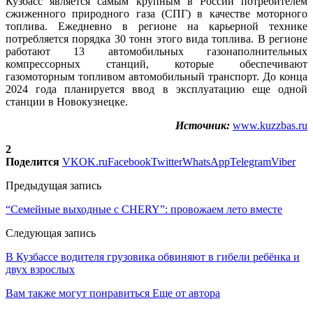
Кузбасс является самым крупным в России потребителем
сжиженного природного газа (СПГ) в качестве моторного
топлива. Ежедневно в регионе на карьерной технике
потребляется порядка 30 тонн этого вида топлива. В регионе
работают 13 автомобильных газонаполнительных
компрессорных станций, которые обеспечивают
газомоторным топливом автомобильный транспорт. До конца
2024 года планируется ввод в эксплуатацию еще одной
станции в Новокузнецке.
Источник:
www.kuzzbas.ru
2
Поделится
VK
OK.ru
Facebook
Twitter
WhatsApp
Telegram
Viber
Предыдущая запись
“Семейные выходные с CHERY”: провожаем лето вместе
Следующая запись
В Кузбассе водителя грузовика обвиняют в гибели ребёнка и
двух взрослых
Вам также могут понравиться
Еще от автора