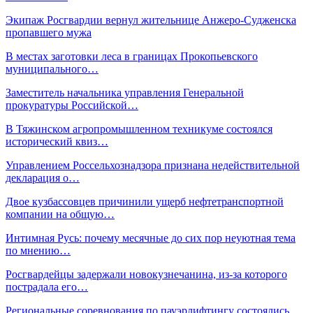
Экипаж Росгвардии вернул жительнице Анжеро-Судженска
пропавшего мужа
В местах заготовки леса в границах Прокопьевского
муниципального…
Заместитель начальника управления Генеральной
прокуратуры Российской…
В Тяжинском агропромышленном техникуме состоялся
исторический квиз…
Управлением Россельхознадзора признана недействительной
декларация о…
Двое кузбассовцев причинили ущерб нефтетранспортной
компании на общую…
Интимная Русь: почему месячные до сих пор неуютная тема
по мнению…
Росгвардейцы задержали новокузнечанина, из-за которого
пострадала его…
Региональные соревнования по пауэрлифтингу состоялись