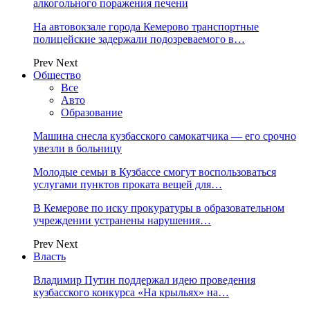
алкогольного поражения печени
На автовокзале города Кемерово транспортные
полицейские задержали подозреваемого в…
Prev
Next
Общество
Все
Авто
Образование
Машина снесла кузбасского самокатчика — его срочно
увезли в больницу
Молодые семьи в Кузбассе смогут воспользоваться
услугами пунктов проката вещей для…
В Кемерове по иску прокуратуры в образовательном
учреждении устранены нарушения…
Prev
Next
Власть
Владимир Путин поддержал идею проведения
кузбасского конкурса «На крыльях» на…