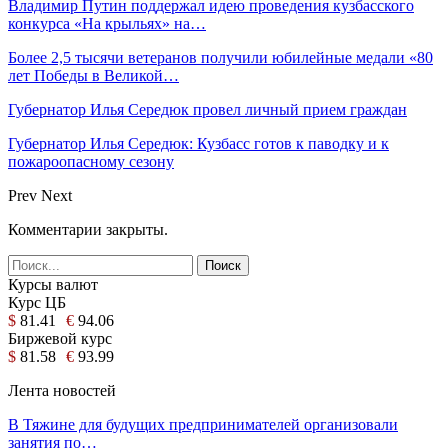
Владимир Путин поддержал идею проведения кузбасского
конкурса «На крыльях» на…
Более 2,5 тысячи ветеранов получили юбилейные медали «80
лет Победы в Великой…
Губернатор Илья Середюк провел личный прием граждан
Губернатор Илья Середюк: Кузбасс готов к паводку и к
пожароопасному сезону
Prev
Next
Комментарии закрыты.
Курсы валют
Курс ЦБ
$
81.41
€
94.06
Биржевой курс
$
81.58
€
93.99
Лента новостей
В Тяжине для будущих предпринимателей организовали
занятия по…