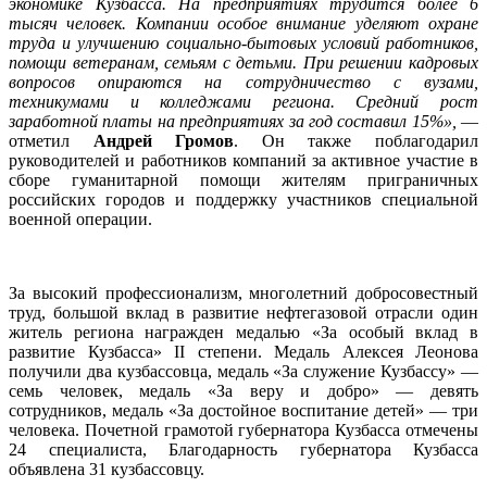
экономике Кузбасса. На предприятиях трудится более 6
тысяч человек. Компании особое внимание уделяют охране
труда и улучшению социально-бытовых условий работников,
помощи ветеранам, семьям с детьми. При решении кадровых
вопросов опираются на сотрудничество с вузами,
техникумами и колледжами региона. Средний рост
заработной платы на предприятиях за год составил 15%»,
—
отметил
Андрей Громов
. Он также поблагодарил
руководителей и работников компаний за активное участие в
сборе гуманитарной помощи жителям приграничных
российских городов и поддержку участников специальной
военной операции.
За высокий профессионализм, многолетний добросовестный
труд, большой вклад в развитие нефтегазовой отрасли один
житель региона награжден медалью «За особый вклад в
развитие Кузбасса» II степени. Медаль Алексея Леонова
получили два кузбассовца, медаль «За служение Кузбассу» —
семь человек, медаль «За веру и добро» — девять
сотрудников, медаль «За достойное воспитание детей» — три
человека. Почетной грамотой губернатора Кузбасса отмечены
24 специалиста, Благодарность губернатора Кузбасса
объявлена 31 кузбассовцу.