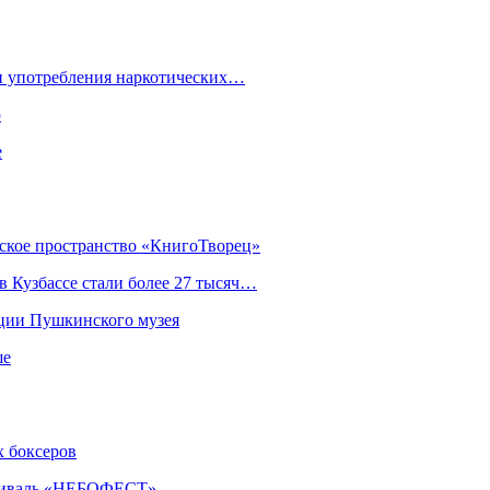
ки употребления наркотических…
ю
е
еское пространство «КнигоТворец»
 Кузбассе стали более 27 тысяч…
кции Пушкинского музея
ше
х боксеров
естиваль «НЕБОФЕСТ»