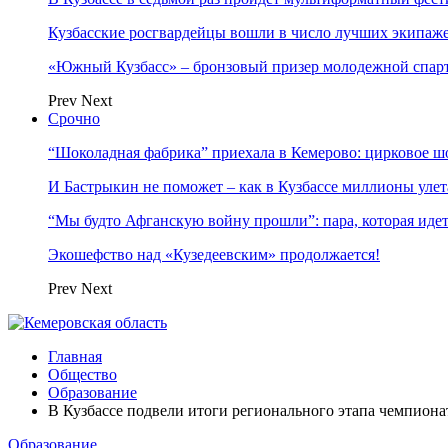
Кузбасские росгвардейцы вошли в число лучших экипаж
«Южный Кузбасс» – бронзовый призер молодежной спар
Prev
Next
Срочно
“Шоколадная фабрика” приехала в Кемерово: цирковое ш
И Бастрыкин не поможет – как в Кузбассе миллионы улет
“Мы будто Афганскую войну прошли”: пара, которая ид
Экошефство над «Кузедеевским» продолжается!
Prev
Next
Главная
Общество
Образование
В Кузбассе подвели итоги регионального этапа чемпион
Образование