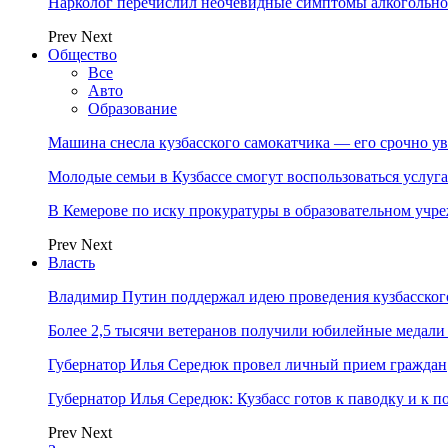
Нарколог перечислил неочевидные симптомы алкогольно
Prev
Next
Общество
Все
Авто
Образование
Машина снесла кузбасского самокатчика — его срочно ув
Молодые семьи в Кузбассе смогут воспользоваться услу
В Кемерове по иску прокуратуры в образовательном уч
Prev
Next
Власть
Владимир Путин поддержал идею проведения кузбасског
Более 2,5 тысячи ветеранов получили юбилейные медали
Губернатор Илья Середюк провел личный прием граждан
Губернатор Илья Середюк: Кузбасс готов к паводку и к 
Prev
Next