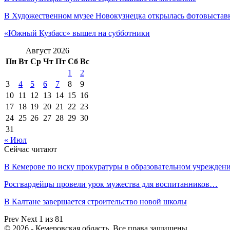
В Художественном музее Новокузнецка открылась фотовыста
«Южный Кузбасс» вышел на субботники
Август 2026
Пн
Вт
Ср
Чт
Пт
Сб
Вс
1
2
3
4
5
6
7
8
9
10
11
12
13
14
15
16
17
18
19
20
21
22
23
24
25
26
27
28
29
30
31
« Июл
Сейчас читают
В Кемерове по иску прокуратуры в образовательном учрежде
Росгвардейцы провели урок мужества для воспитанников…
В Калтане завершается строительство новой школы
Prev
Next
1 из 81
© 2026 - Кемеровская область. Все права защищены.