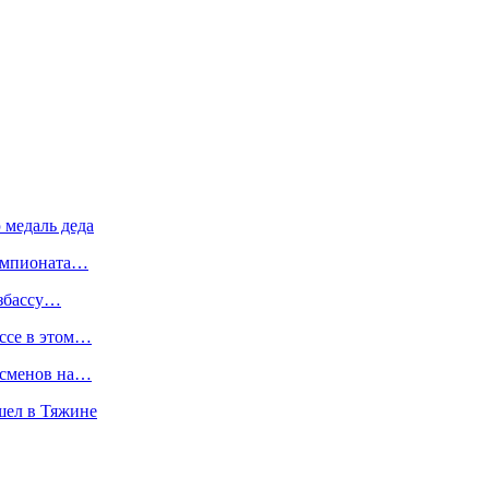
медаль деда
чемпионата…
узбассу…
ассе в этом…
ртсменов на…
шел в Тяжине