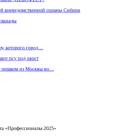
ей вневедомственной охраны Сибири
такиады
оу, которого город…
ают псу под хвост
ет пешком из Москвы во…
ата «Профессионалы-2025»