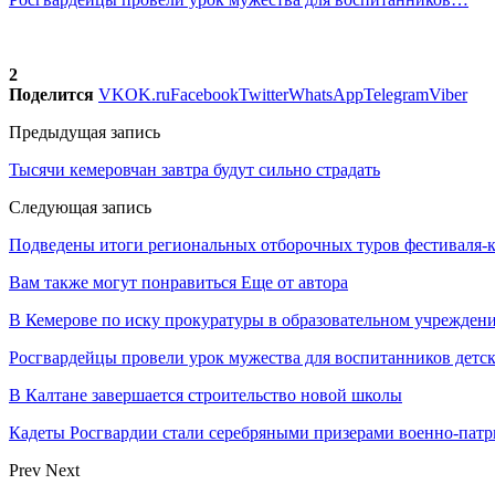
2
Поделится
VK
OK.ru
Facebook
Twitter
WhatsApp
Telegram
Viber
Предыдущая запись
Тысячи кемеровчан завтра будут сильно страдать
Следующая запись
Подведены итоги региональных отборочных туров фестиваля-к
Вам также могут понравиться
Еще от автора
В Кемерове по иску прокуратуры в образовательном учрежде
Росгвардейцы провели урок мужества для воспитанников детс
В Калтане завершается строительство новой школы
Кадеты Росгвардии стали серебряными призерами военно-пат
Prev
Next