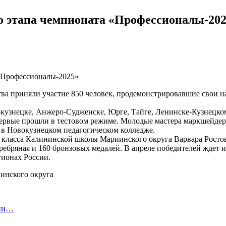
го этапа чемпионата «Профессионалы-20
ва приняли участие 850 человек, продемонстрировавшие свои н
окузнецке, Анжеро-Судженске, Юрге, Тайге, Ленинске-Кузнецком
ервые прошли в тестовом режиме. Молодые мастера маркшейдерс
 в Новокузнецком педагогическом колледже.
класса Калининской школы Мариинского округа Варвара Ростова
ребряная и 160 бронзовых медалей. В апреле победителей ждет
гионах России.
инского округа
нии…