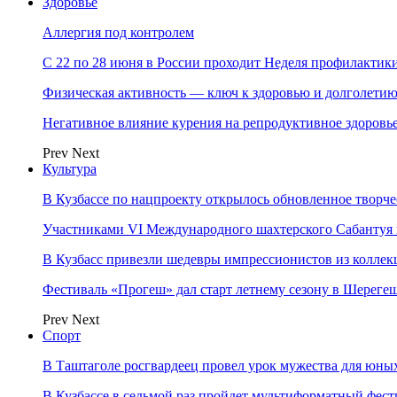
Здоровье
Аллергия под контролем
С 22 по 28 июня в России проходит Неделя профилакти
Физическая активность — ключ к здоровью и долголети
Негативное влияние курения на репродуктивное здоровь
Prev
Next
Культура
В Кузбассе по нацпроекту открылось обновленное творч
Участниками VI Международного шахтерского Сабантуя в
В Кузбасс привезли шедевры импрессионистов из колле
Фестиваль «Прогеш» дал старт летнему сезону в Шереге
Prev
Next
Спорт
В Таштаголе росгвардеец провел урок мужества для юны
В Кузбассе в седьмой раз пройдет мультиформатный ф