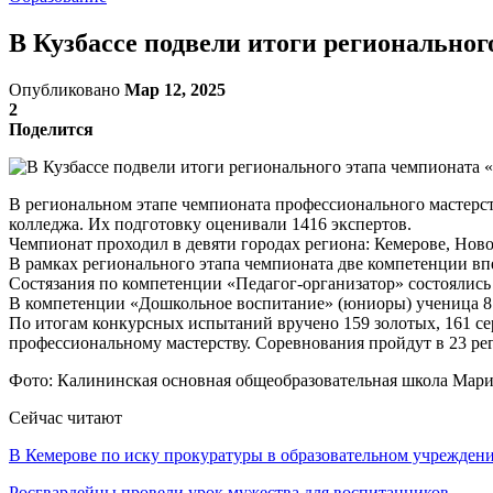
В Кузбассе подвели итоги регионально
Опубликовано
Мар 12, 2025
2
Поделится
В региональном этапе чемпионата профессионального мастерст
колледжа. Их подготовку оценивали 1416 экспертов.
Чемпионат проходил в девяти городах региона: Кемерове, Нов
В рамках регионального этапа чемпионата две компетенции вп
Состязания по компетенции «Педагог-организатор» состоялись
В компетенции «Дошкольное воспитание» (юниоры) ученица 8 
По итогам конкурсных испытаний вручено 159 золотых, 161 се
профессиональному мастерству. Соревнования пройдут в 23 ре
Фото: Калининская основная общеобразовательная школа Мари
Сейчас читают
В Кемерове по иску прокуратуры в образовательном учрежде
Росгвардейцы провели урок мужества для воспитанников…