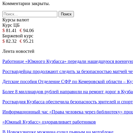
Комментарии закрыты.
Курсы валют
Курс ЦБ
$
81.41
€
94.06
Биржевой курс
$
82.32
€
95.21
Лента новостей
Работнице «Южного Кузбасса» передали нашедшуюся военную 
Росгвардейцы продолжают следить за безопасностью матчей 
Детские пособия Отделение СФР по Кемеровской области – К
Более 8 миллиардов рублей направили на ремонт дорог в Кузб
Росгвардия Кузбасса обеспечила безопасность зрителей и спо
Информационный час «Права человека через библиотеку» про
«Южный Кузбасс» оздоравливает работников
В Новокузнецке мужчина ездил пьяным на мотоблоке