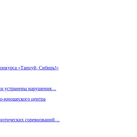
онкурса «Танцуй, Сибирь!»
нии устранены нарушения…
ко-юношеского центра
риотических соревнований…