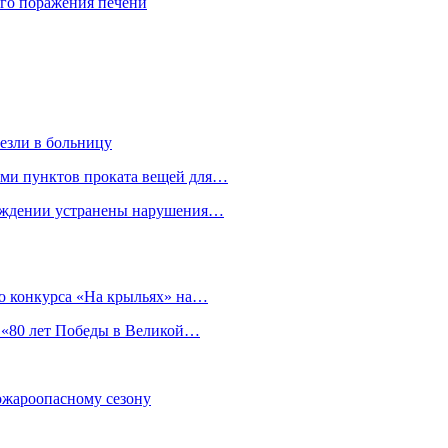
го поражения печени
езли в больницу
гами пунктов проката вещей для…
реждении устранены нарушения…
о конкурса «На крыльях» на…
 «80 лет Победы в Великой…
пожароопасному сезону