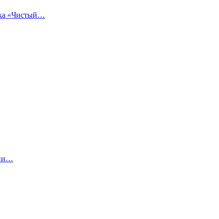
вка «Чистый…
нии…