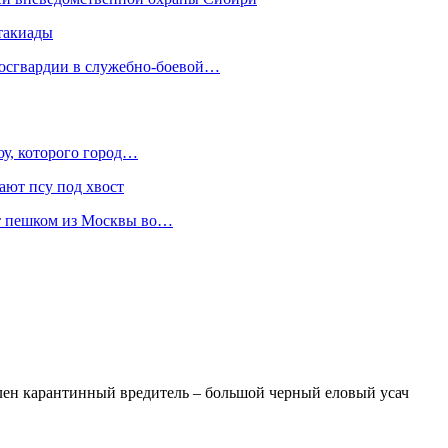
такиады
Росгвардии в служебно-боевой…
оу, которого город…
ают псу под хвост
ет пешком из Москвы во…
лен карантинный вредитель – большой черный еловый усач