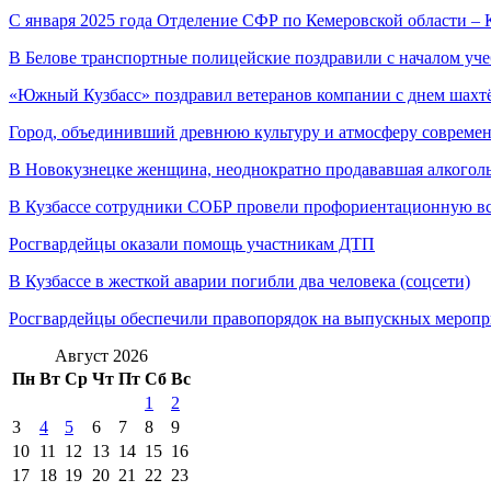
С января 2025 года Отделение СФР по Кемеровской области –
В Белове транспортные полицейские поздравили с началом уч
«Южный Кузбасс» поздравил ветеранов компании с днем шахт
Город, объединивший древнюю культуру и атмосферу соврем
В Новокузнецке женщина, неоднократно продававшая алкого
В Кузбассе сотрудники СОБР провели профориентационную в
Росгвардейцы оказали помощь участникам ДТП
В Кузбассе в жесткой аварии погибли два человека (соцсети)
Росгвардейцы обеспечили правопорядок на выпускных мероп
Август 2026
Пн
Вт
Ср
Чт
Пт
Сб
Вс
1
2
3
4
5
6
7
8
9
10
11
12
13
14
15
16
17
18
19
20
21
22
23