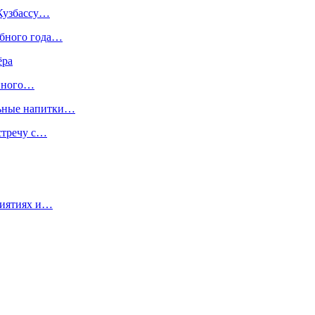
 Кузбассу…
ебного года…
ёра
енного…
льные напитки…
стречу с…
риятиях и…