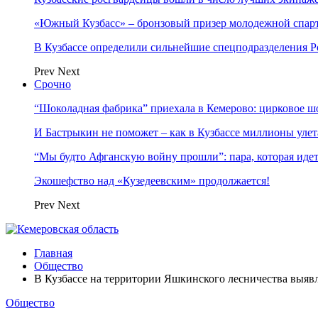
«Южный Кузбасс» – бронзовый призер молодежной спар
В Кузбассе определили сильнейшие спецподразделения 
Prev
Next
Срочно
“Шоколадная фабрика” приехала в Кемерово: цирковое ш
И Бастрыкин не поможет – как в Кузбассе миллионы улет
“Мы будто Афганскую войну прошли”: пара, которая ид
Экошефство над «Кузедеевским» продолжается!
Prev
Next
Главная
Общество
В Кузбассе на территории Яшкинского лесничества выяв
Общество