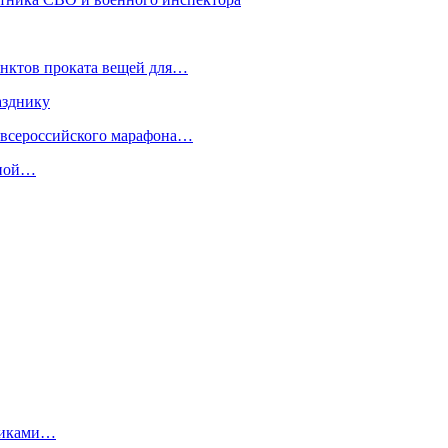
унктов проката вещей для…
азднику
 всероссийского марафона…
сной…
отиками…