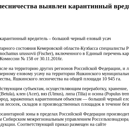
 лесничества выявлен карантинный вред
арного состояния Кемеровской области-Кузбасса специалисты Ро
nochamus urussovii (Fischer), включенного в Единый перечень к
омиссии № 158 от 30.11.2016г.
 числе на территорию других регионов Российской Федерации, 
 черному еловому усачу на территории Яшкинского муниципально
ества, Яшкинского лесничества на общей площади 10 945 га.
яйствующим субъектам, осуществляющим переработку, хранение, 
а (Betula), клен (Acer), вяз (Ulmus), липа (Tilia) и осина (Populus
ород, зараженных карантинным объектам — большой черный елов
 лесосек, складов и производственных площадок в течение без
санитарной зоны в пределах Российской Федерации производит
Сибирским межрегиональным управлением Россельхознадзора, 
дукции. Соответствующий приказ размещен на сайте