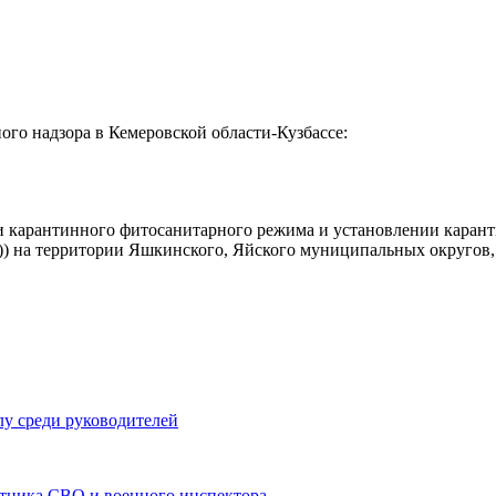
ого надзора в Кемеровской области-Кузбассе:
ии карантинного фитосанитарного режима и установлении кара
r)) на территории Яшкинского, Яйского муниципальных округов,
у среди руководителей
стника СВО и военного инспектора