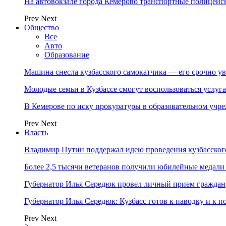
На автовокзале города Кемерово транспортные полицейс
Prev
Next
Общество
Все
Авто
Образование
Машина снесла кузбасского самокатчика — его срочно ув
Молодые семьи в Кузбассе смогут воспользоваться услу
В Кемерове по иску прокуратуры в образовательном уч
Prev
Next
Власть
Владимир Путин поддержал идею проведения кузбасског
Более 2,5 тысячи ветеранов получили юбилейные медали
Губернатор Илья Середюк провел личный прием граждан
Губернатор Илья Середюк: Кузбасс готов к паводку и к 
Prev
Next