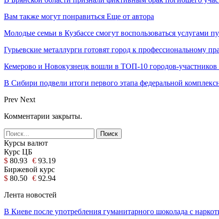
Вам также могут понравиться
Еще от автора
Молодые семьи в Кузбассе смогут воспользоваться услугами п
Гурьевские металлурги готовят город к профессиональному пр
Кемерово и Новокузнецк вошли в ТОП-10 городов-участников
В Сибири подвели итоги первого этапа федеральной комплек
Prev
Next
Комментарии закрыты.
Курсы валют
Курс ЦБ
$
80.93
€
93.19
Биржевой курс
$
80.50
€
92.94
Лента новостей
В Киеве после употребления гуманитарного шоколада с нарк