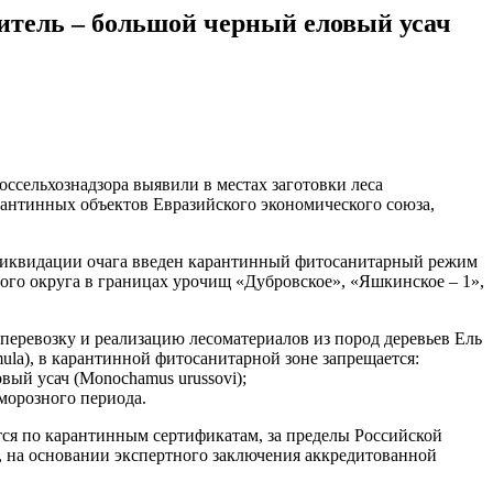
итель – большой черный еловый усач
ссельхознадзора выявили в местах заготовки леса
арантинных объектов Евразийского экономического союза,
и ликвидации очага введен карантинный фитосанитарный режим
го округа в границах урочищ «Дубровское», «Яшкинское – 1»,
перевозку и реализацию лесоматериалов из пород деревьев Ель
 tremula), в карантинной фитосанитарной зоне запрещается:
ый усач (Monochamus urussovi);
морозного периода.
ся по карантинным сертификатам, за пределы Российской
на основании экспертного заключения аккредитованной