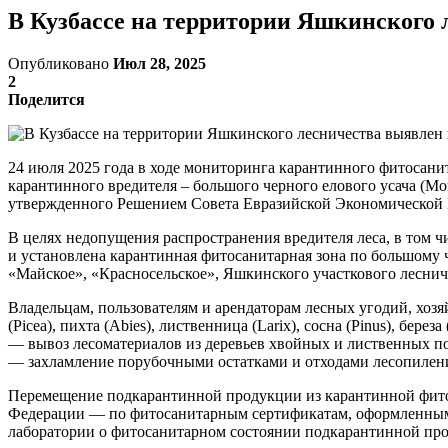
В Кузбассе на территории Яшкинского
Опубликовано
Июл 28, 2025
2
Поделится
24 июля 2025 года в ходе мониторинга карантинного фитосанит
карантинного вредителя – большого черного елового усача (Mo
утвержденного Решением Совета Евразийской Экономической К
В целях недопущения распространения вредителя леса, в том
и установлена карантинная фитосанитарная зона по большому
«Майское», «Красносельское», Яшкинского участкового леснич
Владельцам, пользователям и арендаторам лесных угодий, хоз
(Picea), пихта (Abies), лиственница (Larix), сосна (Pinus), берез
— вывоз лесоматериалов из деревьев хвойных и лиственных п
— захламление порубочными остатками и отходами лесопиления
Перемещение подкарантинной продукции из карантинной фито
Федерации — по фитосанитарным сертификатам, оформленным 
лаборатории о фитосанитарном состоянии подкарантинной про