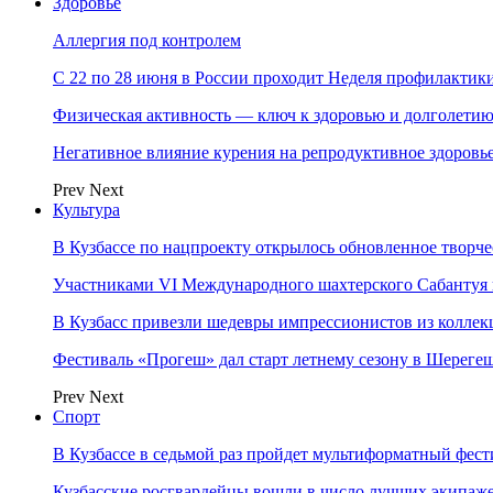
Здоровье
Аллергия под контролем
С 22 по 28 июня в России проходит Неделя профилакти
Физическая активность — ключ к здоровью и долголети
Негативное влияние курения на репродуктивное здоровь
Prev
Next
Культура
В Кузбассе по нацпроекту открылось обновленное творч
Участниками VI Международного шахтерского Сабантуя в
В Кузбасс привезли шедевры импрессионистов из колле
Фестиваль «Прогеш» дал старт летнему сезону в Шереге
Prev
Next
Спорт
В Кузбассе в седьмой раз пройдет мультиформатный ф
Кузбасские росгвардейцы вошли в число лучших экипаж