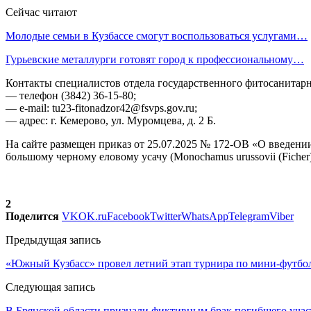
Сейчас читают
Молодые семьи в Кузбассе смогут воспользоваться услугами…
Гурьевские металлурги готовят город к профессиональному…
Контакты специалистов отдела государственного фитосанитарн
— телефон (3842) 36-15-80;
— е-mail: tu23-fitonadzor42@fsvps.gov.ru;
— адрес: г. Кемерово, ул. Муромцева, д. 2 Б.
На сайте размещен приказ от 25.07.2025 № 172-ОВ «О введен
большому черному еловому усачу (Monochamus urussovii (Fiche
2
Поделится
VK
OK.ru
Facebook
Twitter
WhatsApp
Telegram
Viber
Предыдущая запись
«Южный Кузбасс» провел летний этап турнира по мини-футбол
Следующая запись
В Брянской области признали фиктивным брак погибшего уча