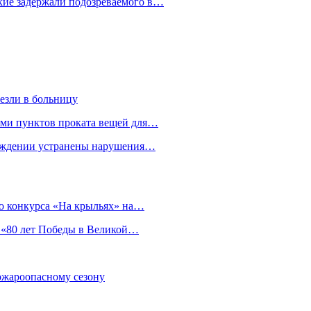
кие задержали подозреваемого в…
езли в больницу
гами пунктов проката вещей для…
реждении устранены нарушения…
о конкурса «На крыльях» на…
 «80 лет Победы в Великой…
пожароопасному сезону