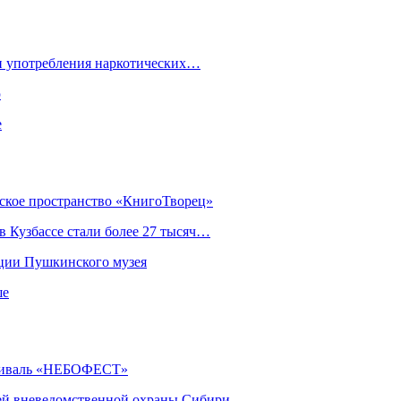
ки употребления наркотических…
ю
е
еское пространство «КнигоТворец»
 Кузбассе стали более 27 тысяч…
кции Пушкинского музея
ше
естиваль «НЕБОФЕСТ»
ей вневедомственной охраны Сибири