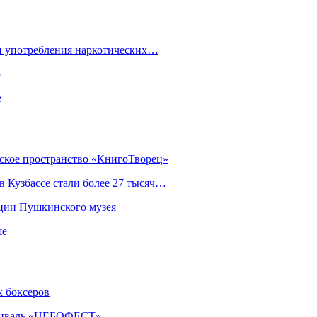
ки употребления наркотических…
ю
е
еское пространство «КнигоТворец»
 Кузбассе стали более 27 тысяч…
кции Пушкинского музея
ше
х боксеров
естиваль «НЕБОФЕСТ»