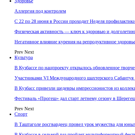
Здоровье
Аллергия под контролем
С 22 по 28 июня в России проходит Неделя профилакти
Физическая активность — ключ к здоровью и долголети
Негативное влияние курения на репродуктивное здоровь
Prev
Next
Культура
В Кузбассе по нацпроекту открылось обновленное творч
Участниками VI Международного шахтерского Сабантуя в
В Кузбасс привезли шедевры импрессионистов из колле
Фестиваль «Прогеш» дал старт летнему сезону в Шереге
Prev
Next
Спорт
В Таштаголе росгвардеец провел урок мужества для юны
В Кузбассе в седьмой раз пройдет мультиформатный ф