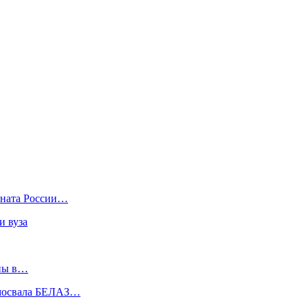
оната России…
и вуза
йны в…
амосвала БЕЛАЗ…