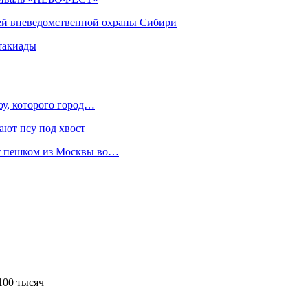
ей вневедомственной охраны Сибири
такиады
оу, которого город…
ают псу под хвост
ет пешком из Москвы во…
100 тысяч