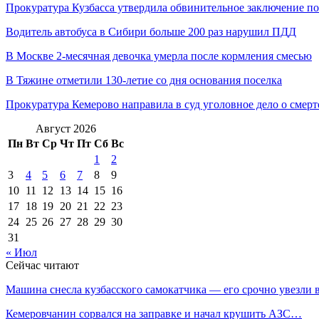
Прокуратура Кузбасса утвердила обвинительное заключение 
Водитель автобуса в Сибири больше 200 раз нарушил ПДД
В Москве 2-месячная девочка умерла после кормления смесью
В Тяжине отметили 130-летие со дня основания поселка
Прокуратура Кемерово направила в суд уголовное дело о сме
Август 2026
Пн
Вт
Ср
Чт
Пт
Сб
Вс
1
2
3
4
5
6
7
8
9
10
11
12
13
14
15
16
17
18
19
20
21
22
23
24
25
26
27
28
29
30
31
« Июл
Сейчас читают
Машина снесла кузбасского самокатчика — его срочно увезли
Кемеровчанин сорвался на заправке и начал крушить АЗС…