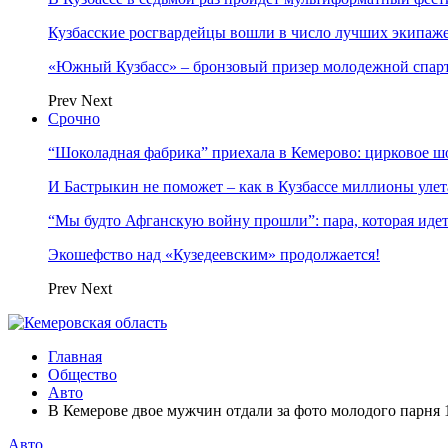
Кузбасские росгвардейцы вошли в число лучших экипаж
«Южный Кузбасс» – бронзовый призер молодежной спар
Prev
Next
Срочно
“Шоколадная фабрика” приехала в Кемерово: цирковое ш
И Бастрыкин не поможет – как в Кузбассе миллионы улет
“Мы будто Афганскую войну прошли”: пара, которая ид
Экошефство над «Кузедеевским» продолжается!
Prev
Next
Главная
Общество
Авто
В Кемерове двое мужчин отдали за фото молодого парня 
Авто