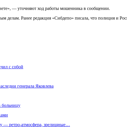
нете», — уточняют ход работы мошенника в сообщении.
м делам. Ранее редакция «Сибдепо» писала, что полиция и Росг
чил с собой
наследии генерала Яковлева
в больницу
ками
 — ретро‑атмосфера, зрелищные…