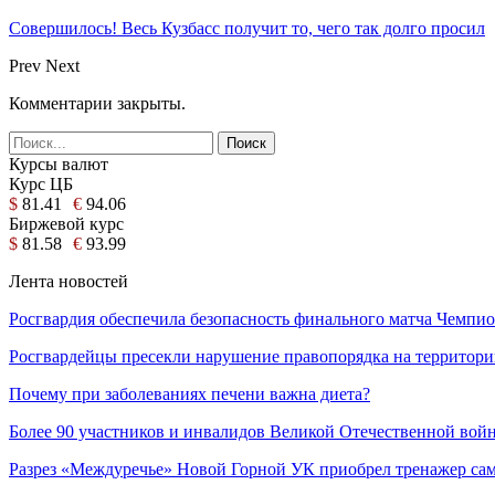
Совершилось! Весь Кузбасс получит то, чего так долго просил
Prev
Next
Комментарии закрыты.
Курсы валют
Курс ЦБ
$
81.41
€
94.06
Биржевой курс
$
81.58
€
93.99
Лента новостей
Росгвардия обеспечила безопасность финального матча Чемпи
Росгвардейцы пресекли нарушение правопорядка на территори
Почему при заболеваниях печени важна диета?
Более 90 участников и инвалидов Великой Отечественной во
Разрез «Междуречье» Новой Горной УК приобрел тренажер с