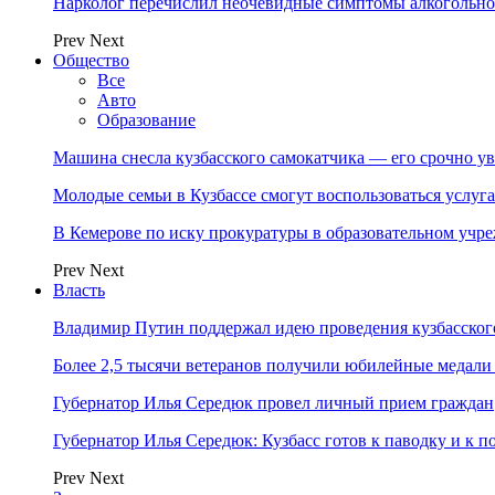
Нарколог перечислил неочевидные симптомы алкогольно
Prev
Next
Общество
Все
Авто
Образование
Машина снесла кузбасского самокатчика — его срочно ув
Молодые семьи в Кузбассе смогут воспользоваться услу
В Кемерове по иску прокуратуры в образовательном уч
Prev
Next
Власть
Владимир Путин поддержал идею проведения кузбасског
Более 2,5 тысячи ветеранов получили юбилейные медали
Губернатор Илья Середюк провел личный прием граждан
Губернатор Илья Середюк: Кузбасс готов к паводку и к 
Prev
Next