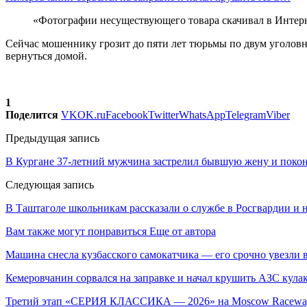
«Фотографии несуществующего товара скачивал в Интер
Сейчас мошеннику грозит до пяти лет тюрьмы по двум уголовны
вернуться домой.
1
Поделится
VK
OK.ru
Facebook
Twitter
WhatsApp
Telegram
Viber
Предыдущая запись
В Кургане 37-летний мужчина застрелил бывшую жену и покон
Следующая запись
В Таштаголе школьникам рассказали о службе в Росгвардии и 
Вам также могут понравиться
Еще от автора
Машина снесла кузбасского самокатчика — его срочно увезли 
Кемеровчанин сорвался на заправке и начал крушить АЗС кула
Третий этап «СЕРИЯ КЛАССИКА — 2026» на Moscow Raceway