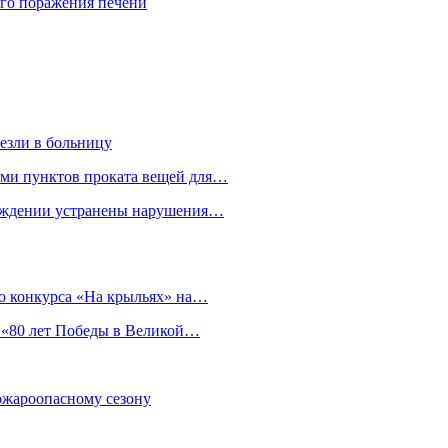
го поражения печени
езли в больницу
гами пунктов проката вещей для…
реждении устранены нарушения…
о конкурса «На крыльях» на…
 «80 лет Победы в Великой…
пожароопасному сезону