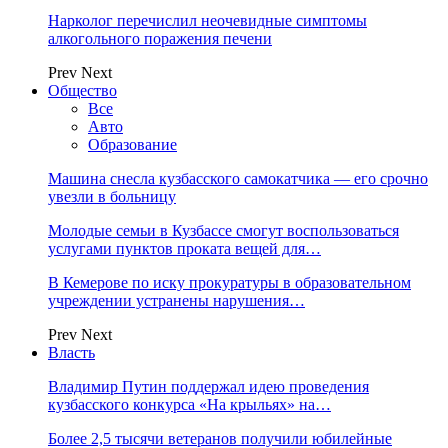
Нарколог перечислил неочевидные симптомы
алкогольного поражения печени
Prev
Next
Общество
Все
Авто
Образование
Машина снесла кузбасского самокатчика — его срочно
увезли в больницу
Молодые семьи в Кузбассе смогут воспользоваться
услугами пунктов проката вещей для…
В Кемерове по иску прокуратуры в образовательном
учреждении устранены нарушения…
Prev
Next
Власть
Владимир Путин поддержал идею проведения
кузбасского конкурса «На крыльях» на…
Более 2,5 тысячи ветеранов получили юбилейные