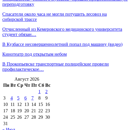
переподготовку
Спасатели около часа не могли потушить лесовоз на
сибирской трассе
Отчисленный из Кемеровского медицинского университета
студент обязан…
В Кузбассе несовершеннолетний попал под машину (видео)
Кинотеатр под открытым небом
В Прокопьевске транспортные полицейские провели
профилактическое…
Август 2026
Пн
Вт
Ср
Чт
Пт
Сб
Вс
1
2
3
4
5
6
7
8
9
10
11
12
13
14
15
16
17
18
19
20
21
22
23
24
25
26
27
28
29
30
31
« Июл