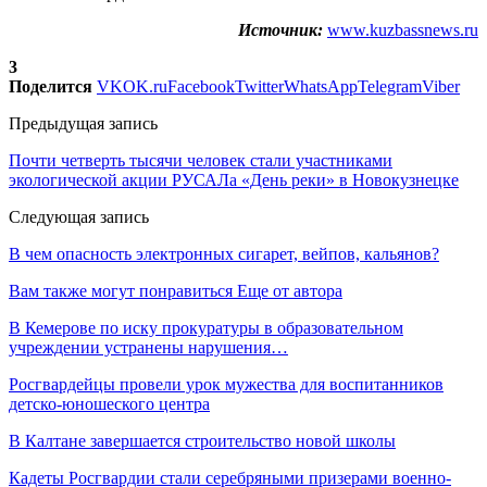
Источник:
www.kuzbassnews.ru
3
Поделится
VK
OK.ru
Facebook
Twitter
WhatsApp
Telegram
Viber
Предыдущая запись
Почти четверть тысячи человек стали участниками
экологической акции РУСАЛа «День реки» в Новокузнецке
Следующая запись
В чем опасность электронных сигарет, вейпов, кальянов?
Вам также могут понравиться
Еще от автора
В Кемерове по иску прокуратуры в образовательном
учреждении устранены нарушения…
Росгвардейцы провели урок мужества для воспитанников
детско-юношеского центра
В Калтане завершается строительство новой школы
Кадеты Росгвардии стали серебряными призерами военно-