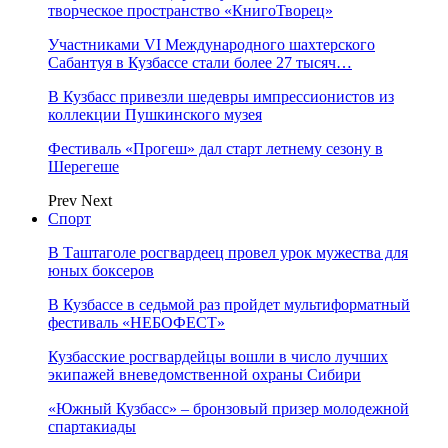
творческое пространство «КнигоТворец»
Участниками VI Международного шахтерского
Сабантуя в Кузбассе стали более 27 тысяч…
В Кузбасс привезли шедевры импрессионистов из
коллекции Пушкинского музея
Фестиваль «Прогеш» дал старт летнему сезону в
Шерегеше
Prev
Next
Спорт
В Таштаголе росгвардеец провел урок мужества для
юных боксеров
В Кузбассе в седьмой раз пройдет мультиформатный
фестиваль «НЕБОФЕСТ»
Кузбасские росгвардейцы вошли в число лучших
экипажей вневедомственной охраны Сибири
«Южный Кузбасс» – бронзовый призер молодежной
спартакиады