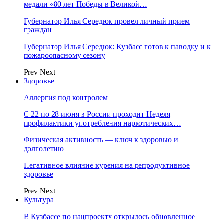
медали «80 лет Победы в Великой…
Губернатор Илья Середюк провел личный прием
граждан
Губернатор Илья Середюк: Кузбасс готов к паводку и к
пожароопасному сезону
Prev
Next
Здоровье
Аллергия под контролем
С 22 по 28 июня в России проходит Неделя
профилактики употребления наркотических…
Физическая активность — ключ к здоровью и
долголетию
Негативное влияние курения на репродуктивное
здоровье
Prev
Next
Культура
В Кузбассе по нацпроекту открылось обновленное