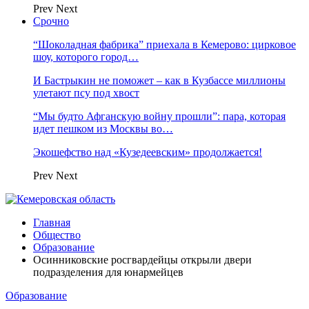
Prev
Next
Срочно
“Шоколадная фабрика” приехала в Кемерово: цирковое
шоу, которого город…
И Бастрыкин не поможет – как в Кузбассе миллионы
улетают псу под хвост
“Мы будто Афганскую войну прошли”: пара, которая
идет пешком из Москвы во…
Экошефство над «Кузедеевским» продолжается!
Prev
Next
Главная
Общество
Образование
Осинниковские росгвардейцы открыли двери
подразделения для юнармейцев
Образование