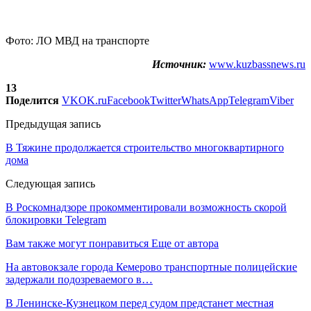
Фото: ЛО МВД на транспорте
Источник:
www.kuzbassnews.ru
13
Поделится
VK
OK.ru
Facebook
Twitter
WhatsApp
Telegram
Viber
Предыдущая запись
В Тяжине продолжается строительство многоквартирного
дома
Следующая запись
В Роскомнадзоре прокомментировали возможность скорой
блокировки Telegram
Вам также могут понравиться
Еще от автора
На автовокзале города Кемерово транспортные полицейские
задержали подозреваемого в…
В Ленинске-Кузнецком перед судом предстанет местная