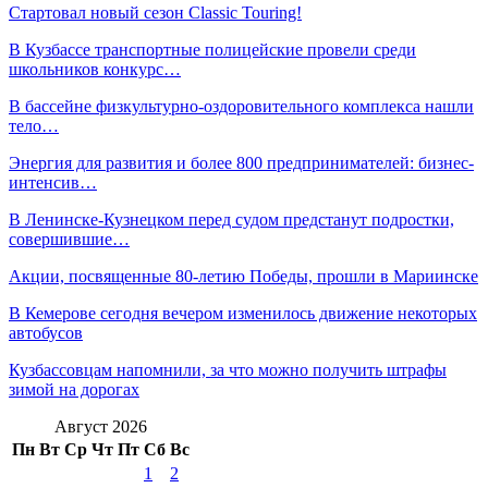
Стартовал новый сезон Classic Touring!
В Кузбассе транспортные полицейские провели среди
школьников конкурс…
В бассейне физкультурно-оздоровительного комплекса нашли
тело…
Энергия для развития и более 800 предпринимателей: бизнес-
интенсив…
В Ленинске-Кузнецком перед судом предстанут подростки,
совершившие…
Акции, посвященные 80-летию Победы, прошли в Мариинске
В Кемерове сегодня вечером изменилось движение некоторых
автобусов
Кузбассовцам напомнили, за что можно получить штрафы
зимой на дорогах
Август 2026
Пн
Вт
Ср
Чт
Пт
Сб
Вс
1
2