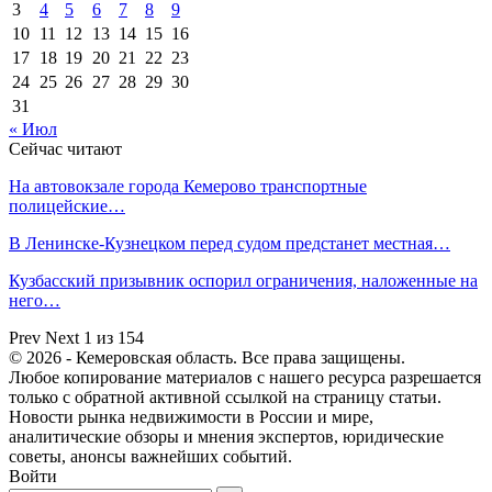
3
4
5
6
7
8
9
10
11
12
13
14
15
16
17
18
19
20
21
22
23
24
25
26
27
28
29
30
31
« Июл
Сейчас читают
На автовокзале города Кемерово транспортные
полицейские…
В Ленинске-Кузнецком перед судом предстанет местная…
Кузбасский призывник оспорил ограничения, наложенные на
него…
Prev
Next
1 из 154
© 2026 - Кемеровская область. Все права защищены.
Любое копирование материалов с нашего ресурса разрешается
только с обратной активной ссылкой на страницу статьи.
Новости рынка недвижимости в России и мире,
аналитические обзоры и мнения экспертов, юридические
советы, анонсы важнейших событий.
Войти