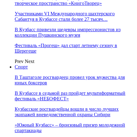
творческое пространство «КнигоТворец»
Участниками VI Международного шахтерского
Сабантуя в Кузбассе стали более 27 тысяч…
В Кузбасс привезли шедевры импрессионистов из
коллекции Пушкинского музея
Фестиваль «Прогеш» дал старт летнему сезону в
Шерегеше
Prev
Next
Спорт
В Таштаголе росгвардеец провел урок мужества для
юных боксеров
В Кузбассе в седьмой раз пройдет мультиформатный
фестиваль «НЕБОФЕСТ»
Кузбасские росгвардейцы вошли в число лучших
экипажей вневедомственной охраны Сибири
«Южный Кузбасс» – бронзовый призер молодежной
спартакиады