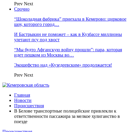
Prev
Next
Срочно
“Шоколадная фабрика” приехала в Кемерово: цирковое
шоу, которого город…
И Бастрыкин не поможет – как в Кузбассе миллионы
улетают псу под хвост
“Мы будто Афганскую войну прошли”: пара, которая
идет пешком из Москвы во…
Экошефство над «Кузедеевским» продолжается!
Prev
Next
Главная
Новости
Происшествия
В Белове транспортные полицейские привлекли к
ответственности пассажира за мелкое хулиганство в
поезде
Происшествия