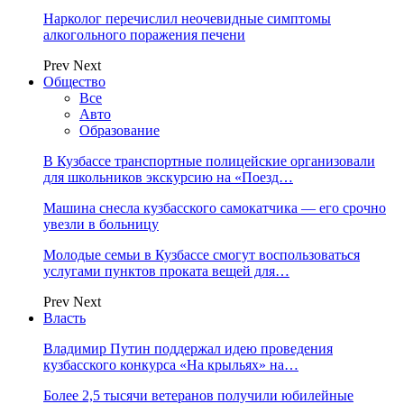
Нарколог перечислил неочевидные симптомы
алкогольного поражения печени
Prev
Next
Общество
Все
Авто
Образование
В Кузбассе транспортные полицейские организовали
для школьников экскурсию на «Поезд…
Машина снесла кузбасского самокатчика — его срочно
увезли в больницу
Молодые семьи в Кузбассе смогут воспользоваться
услугами пунктов проката вещей для…
Prev
Next
Власть
Владимир Путин поддержал идею проведения
кузбасского конкурса «На крыльях» на…
Более 2,5 тысячи ветеранов получили юбилейные