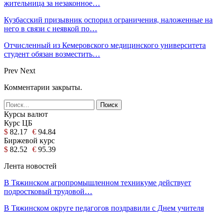
жительница за незаконное…
Кузбасский призывник оспорил ограничения, наложенные на
него в связи с неявкой по…
Отчисленный из Кемеровского медицинского университета
студент обязан возместить…
Prev
Next
Комментарии закрыты.
Курсы валют
Курс ЦБ
$
82.17
€
94.84
Биржевой курс
$
82.52
€
95.39
Лента новостей
В Тяжинском агропромышленном техникуме действует
подростковый трудовой…
В Тяжинском округе педагогов поздравили с Днем учителя