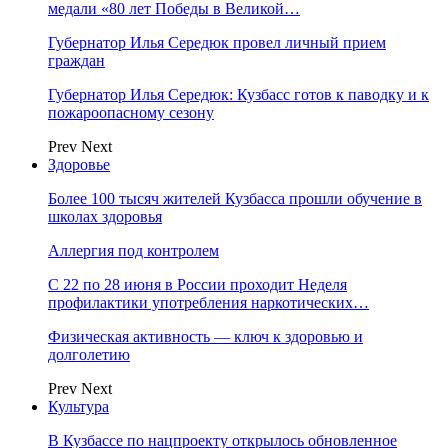
медали «80 лет Победы в Великой…
Губернатор Илья Середюк провел личный прием
граждан
Губернатор Илья Середюк: Кузбасс готов к паводку и к
пожароопасному сезону
Prev
Next
Здоровье
Более 100 тысяч жителей Кузбасса прошли обучение в
школах здоровья
Аллергия под контролем
С 22 по 28 июня в России проходит Неделя
профилактики употребления наркотических…
Физическая активность — ключ к здоровью и
долголетию
Prev
Next
Культура
В Кузбассе по нацпроекту открылось обновленное