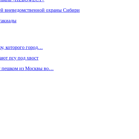
ей вневедомственной охраны Сибири
такиады
оу, которого город…
ают псу под хвост
ет пешком из Москвы во…