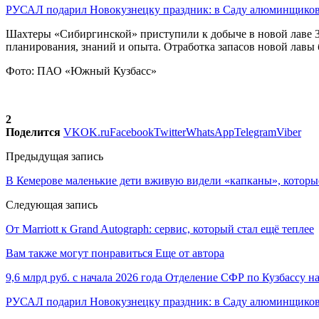
РУСАЛ подарил Новокузнецку праздник: в Саду алюминщик
Шахтеры «Сибиргинской» приступили к добыче в новой лаве 3
планирования, знаний и опыта. Отработка запасов новой лавы б
Фото: ПАО «Южный Кузбасс»
2
Поделится
VK
OK.ru
Facebook
Twitter
WhatsApp
Telegram
Viber
Предыдущая запись
В Кемерове маленькие дети вживую видели «капканы», которы
Следующая запись
От Marriott к Grand Autograph: сервис, который стал ещё теплее
Вам также могут понравиться
Еще от автора
9,6 млрд руб. с начала 2026 года Отделение СФР по Кузбассу 
РУСАЛ подарил Новокузнецку праздник: в Саду алюминщико