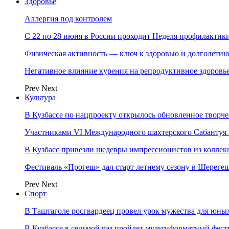
Здоровье
Аллергия под контролем
С 22 по 28 июня в России проходит Неделя профилакти
Физическая активность — ключ к здоровью и долголети
Негативное влияние курения на репродуктивное здоровь
Prev
Next
Культура
В Кузбассе по нацпроекту открылось обновленное творч
Участниками VI Международного шахтерского Сабантуя в
В Кузбасс привезли шедевры импрессионистов из колле
Фестиваль «Прогеш» дал старт летнему сезону в Шереге
Prev
Next
Спорт
В Таштаголе росгвардеец провел урок мужества для юны
В Кузбассе в седьмой раз пройдет мультиформатный ф