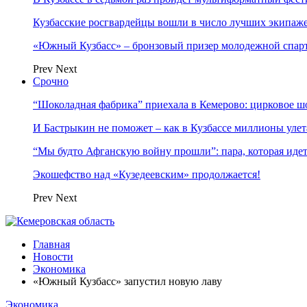
Кузбасские росгвардейцы вошли в число лучших экипаж
«Южный Кузбасс» – бронзовый призер молодежной спар
Prev
Next
Срочно
“Шоколадная фабрика” приехала в Кемерово: цирковое ш
И Бастрыкин не поможет – как в Кузбассе миллионы улет
“Мы будто Афганскую войну прошли”: пара, которая ид
Экошефство над «Кузедеевским» продолжается!
Prev
Next
Главная
Новости
Экономика
«Южный Кузбасс» запустил новую лаву
Экономика