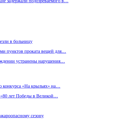
кие задержали подозреваемого в…
езли в больницу
гами пунктов проката вещей для…
реждении устранены нарушения…
о конкурса «На крыльях» на…
 «80 лет Победы в Великой…
пожароопасному сезону