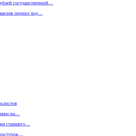
 рублей государственной…
смаилов оценил ход…
иклистов
ровки на…
ния старшего…
 поступок…