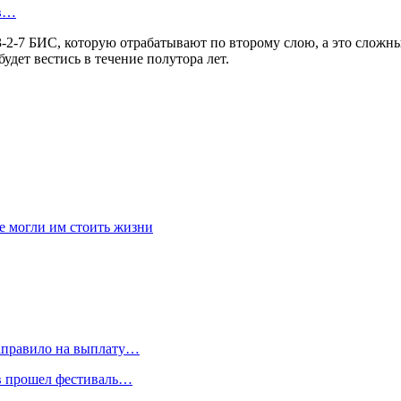
ов…
-2-7 БИС, которую отрабатывают по второму слою, а это сложн
удет вестись в течение полутора лет.
е могли им стоить жизни
направило на выплату…
в прошел фестиваль…