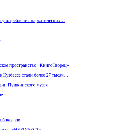
ки употребления наркотических…
ю
е
еское пространство «КнигоТворец»
 Кузбассе стали более 27 тысяч…
кции Пушкинского музея
ше
х боксеров
естиваль «НЕБОФЕСТ»