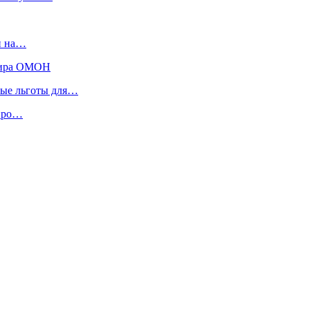
ки на…
ндира ОМОН
ные льготы для…
 про…