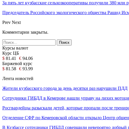
За пять лет кузбасские сельхозкооперативы получили 380 млн
Председатель Российского экологического общества Рашид И
Prev
Next
Комментарии закрыты.
Курсы валют
Курс ЦБ
$
81.41
€
94.06
Биржевой курс
$
81.58
€
93.99
Лента новостей
Жители кузбасского города за день десятки раз нарушили ПДД
Сотрудники ГИБДД в Кемерове нашли управу на лихих мотоц
Росгвардейцы разыскали детей, которые пропали после трени
Отделение СФР по Кемеровской области открыло Центр обще
В Кузбассе сотрудники ГИБДД совершили невероятно добрый