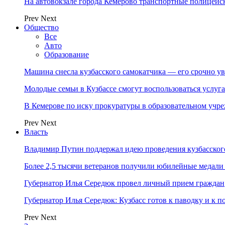
На автовокзале города Кемерово транспортные полицейс
Prev
Next
Общество
Все
Авто
Образование
Машина снесла кузбасского самокатчика — его срочно ув
Молодые семьи в Кузбассе смогут воспользоваться услу
В Кемерове по иску прокуратуры в образовательном уч
Prev
Next
Власть
Владимир Путин поддержал идею проведения кузбасског
Более 2,5 тысячи ветеранов получили юбилейные медали
Губернатор Илья Середюк провел личный прием граждан
Губернатор Илья Середюк: Кузбасс готов к паводку и к 
Prev
Next