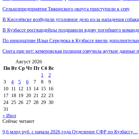
Сельхозпредприятия Тяжинского округа приступили к севу
В Киселёвске возбудили уголовное дело из-за нападения соба
В Кузбассе росгвардейцы поздравили вдову погибшего кома
По инициативе Ильи Середюка в Кузбассе ввели дополнитель
Снега еще нет: кемеровская полиция озвучила жуткие данные
Август 2026
Пн
Вт
Ср
Чт
Пт
Сб
Вс
1
2
3
4
5
6
7
8
9
10
11
12
13
14
15
16
17
18
19
20
21
22
23
24
25
26
27
28
29
30
31
« Июл
Сейчас читают
9,6 млрд руб. с начала 2026 года Отделение СФР по Кузбассу…