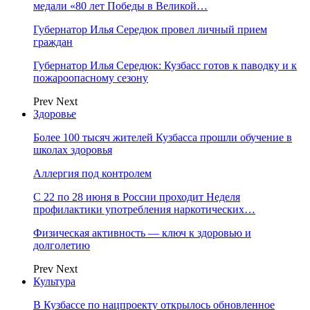
медали «80 лет Победы в Великой…
Губернатор Илья Середюк провел личный прием
граждан
Губернатор Илья Середюк: Кузбасс готов к паводку и к
пожароопасному сезону
Prev
Next
Здоровье
Более 100 тысяч жителей Кузбасса прошли обучение в
школах здоровья
Аллергия под контролем
С 22 по 28 июня в России проходит Неделя
профилактики употребления наркотических…
Физическая активность — ключ к здоровью и
долголетию
Prev
Next
Культура
В Кузбассе по нацпроекту открылось обновленное