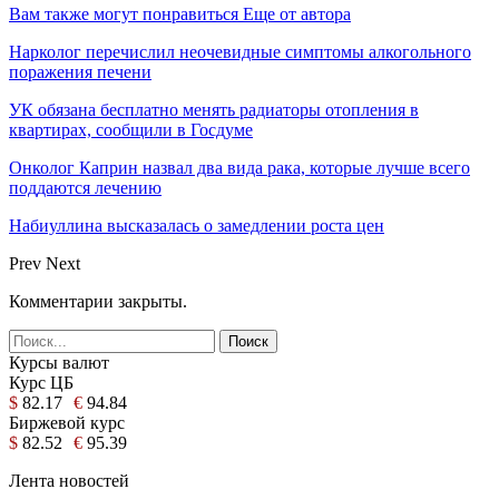
Вам также могут понравиться
Еще от автора
Нарколог перечислил неочевидные симптомы алкогольного
поражения печени
УК обязана бесплатно менять радиаторы отопления в
квартирах, сообщили в Госдуме
Онколог Каприн назвал два вида рака, которые лучше всего
поддаются лечению
Набиуллина высказалась о замедлении роста цен
Prev
Next
Комментарии закрыты.
Курсы валют
Курс ЦБ
$
82.17
€
94.84
Биржевой курс
$
82.52
€
95.39
Лента новостей