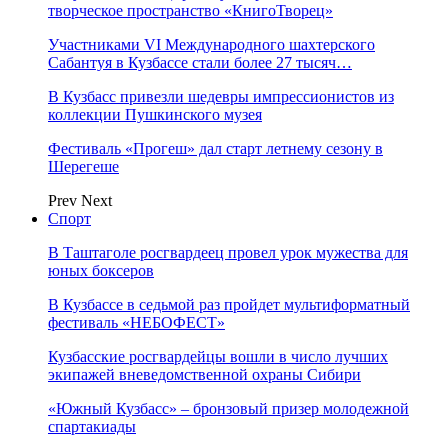
творческое пространство «КнигоТворец»
Участниками VI Международного шахтерского
Сабантуя в Кузбассе стали более 27 тысяч…
В Кузбасс привезли шедевры импрессионистов из
коллекции Пушкинского музея
Фестиваль «Прогеш» дал старт летнему сезону в
Шерегеше
Prev
Next
Спорт
В Таштаголе росгвардеец провел урок мужества для
юных боксеров
В Кузбассе в седьмой раз пройдет мультиформатный
фестиваль «НЕБОФЕСТ»
Кузбасские росгвардейцы вошли в число лучших
экипажей вневедомственной охраны Сибири
«Южный Кузбасс» – бронзовый призер молодежной
спартакиады