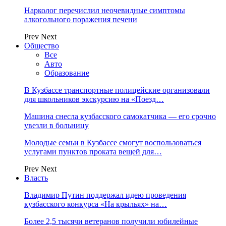
Нарколог перечислил неочевидные симптомы
алкогольного поражения печени
Prev
Next
Общество
Все
Авто
Образование
В Кузбассе транспортные полицейские организовали
для школьников экскурсию на «Поезд…
Машина снесла кузбасского самокатчика — его срочно
увезли в больницу
Молодые семьи в Кузбассе смогут воспользоваться
услугами пунктов проката вещей для…
Prev
Next
Власть
Владимир Путин поддержал идею проведения
кузбасского конкурса «На крыльях» на…
Более 2,5 тысячи ветеранов получили юбилейные