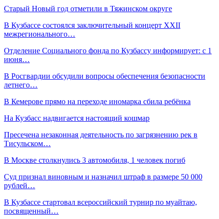
Старый Новый год отметили в Тяжинском округе
В Кузбассе состоялся заключительный концерт XXII
межрегионального…
Отделение Социального фонда по Кузбассу информирует: с 1
июня…
В Росгвардии обсудили вопросы обеспечения безопасности
летнего…
В Кемерове прямо на переходе иномарка сбила ребёнка
На Кузбасс надвигается настоящий кошмар
Пресечена незаконная деятельность по загрязнению рек в
Тисульском…
В Москве столкнулись 3 автомобиля, 1 человек погиб
Суд признал виновным и назначил штраф в размере 50 000
рублей…
В Кузбассе стартовал всероссийский турнир по муайтаю,
посвященный…