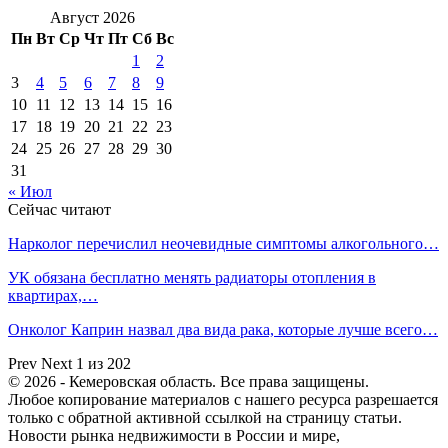
Август 2026
Пн
Вт
Ср
Чт
Пт
Сб
Вс
1
2
3
4
5
6
7
8
9
10
11
12
13
14
15
16
17
18
19
20
21
22
23
24
25
26
27
28
29
30
31
« Июл
Сейчас читают
Нарколог перечислил неочевидные симптомы алкогольного…
УК обязана бесплатно менять радиаторы отопления в
квартирах,…
Онколог Каприн назвал два вида рака, которые лучше всего…
Prev
Next
1 из 202
© 2026 - Кемеровская область. Все права защищены.
Любое копирование материалов с нашего ресурса разрешается
только с обратной активной ссылкой на страницу статьи.
Новости рынка недвижимости в России и мире,