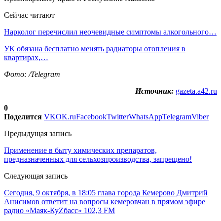
Сейчас читают
Нарколог перечислил неочевидные симптомы алкогольного…
УК обязана бесплатно менять радиаторы отопления в
квартирах,…
Фото: /Telegram
Источник:
gazeta.a42.ru
0
Поделится
VK
OK.ru
Facebook
Twitter
WhatsApp
Telegram
Viber
Предыдущая запись
Применение в быту химических препаратов,
предназначенных для сельхозпроизводства, запрещено!
Следующая запись
Сегодня, 9 октября, в 18:05 глава города Кемерово Дмитрий
Анисимов ответит на вопросы кемеровчан в прямом эфире
радио «Маяк-КуZбасс» 102,3 FM