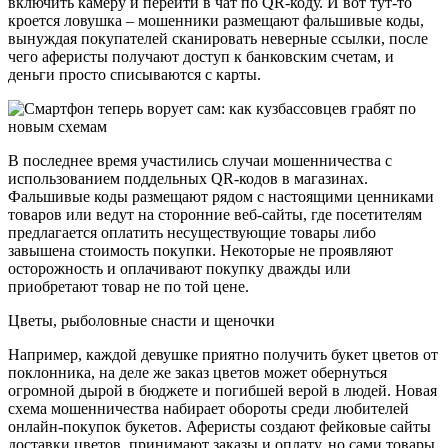
включить камеру и перейти в чат по QR-коду. И вот тут-то
кроется ловушка – мошенники размещают фальшивые коды,
вынуждая покупателей сканировать неверные ссылки, после
чего аферисты получают доступ к банковским счетам, и
деньги просто списываются с карты.
В последнее время участились случаи мошенничества с
использованием поддельных QR-кодов в магазинах.
Фальшивые коды размещают рядом с настоящими ценниками
товаров или ведут на сторонние веб-сайты, где посетителям
предлагается оплатить несуществующие товары либо
завышена стоимость покупки. Некоторые не проявляют
осторожность и оплачивают покупку дважды или
приобретают товар не по той цене.
Цветы, рыболовные снасти и щеночки
Например, каждой девушке приятно получить букет цветов от
поклонника, на деле же заказ цветов может обернуться
огромной дырой в бюджете и погибшей верой в людей. Новая
схема мошенничества набирает обороты среди любителей
онлайн-покупок букетов. Аферисты создают фейковые сайты
доставки цветов, принимают заказы и оплату, но сами товары