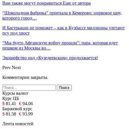
Вам также могут понравиться
Еще от автора
“Шоколадная фабрика” приехала в Кемерово: цирковое шоу,
которого город…
И Бастрыкин не поможет – как в Кузбассе миллионы улетают
псу под хвост
“Мы будто Афганскую войну прошли”: пара, которая идет
пешком из Москвы во…
Экошефство над «Кузедеевским» продолжается!
Prev
Next
Комментарии закрыты.
Курсы валют
Курс ЦБ
$
81.41
€
94.06
Биржевой курс
$
81.58
€
93.99
Лента новостей