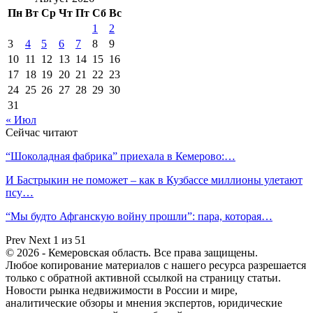
Пн
Вт
Ср
Чт
Пт
Сб
Вс
1
2
3
4
5
6
7
8
9
10
11
12
13
14
15
16
17
18
19
20
21
22
23
24
25
26
27
28
29
30
31
« Июл
Сейчас читают
“Шоколадная фабрика” приехала в Кемерово:…
И Бастрыкин не поможет – как в Кузбассе миллионы улетают
псу…
“Мы будто Афганскую войну прошли”: пара, которая…
Prev
Next
1 из 51
© 2026 - Кемеровская область. Все права защищены.
Любое копирование материалов с нашего ресурса разрешается
только с обратной активной ссылкой на страницу статьи.
Новости рынка недвижимости в России и мире,
аналитические обзоры и мнения экспертов, юридические