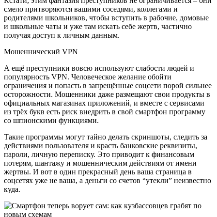
Кстати, этим фантазия преступников не ограничивается – они
смело притворяются вашими соседями, коллегами и
родителями школьников, чтобы вступить в рабочие, домовые
и школьные чаты и уже там искать себе жертв, частично
получая доступ к личным данным.
Мошеннический VPN
А ещё преступники вовсю используют слабости людей и
популярность VPN. Человеческое желание обойти
ограничения и попасть в запрещённые соцсети порой сильнее
осторожности. Мошенники даже размещают свои продукты в
официальных магазинах приложений, и вместе с сервисами
из трёх букв есть риск внедрить в свой смартфон программу
со шпионскими функциями.
Такие программы могут тайно делать скриншоты, следить за
действиями пользователя и красть банковские реквизиты,
пароли, личную переписку. Это приводит к финансовым
потерям, шантажу и мошенническим действиям от имени
жертвы. И вот в один прекрасный день ваша страница в
соцсетях уже не ваша, а деньги со счетов “утекли” неизвестно
куда.