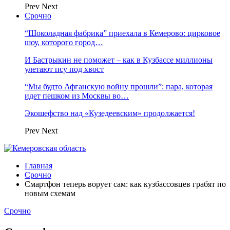
Prev
Next
Срочно
“Шоколадная фабрика” приехала в Кемерово: цирковое
шоу, которого город…
И Бастрыкин не поможет – как в Кузбассе миллионы
улетают псу под хвост
“Мы будто Афганскую войну прошли”: пара, которая
идет пешком из Москвы во…
Экошефство над «Кузедеевским» продолжается!
Prev
Next
Главная
Срочно
Смартфон теперь ворует сам: как кузбассовцев грабят по
новым схемам
Срочно