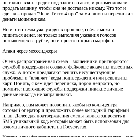
пытались взять кредит под залог его авто, и рекомендовали
продать машину, чтобы она не досталась никому. Что тот и
сделал – продал “Чери Тигго 4 про” за миллион и перечислил
деньги мошенникам.
Но и эти схемы уже уходят в прошлое, сейчас можно
лишиться денег, не только выполняя указания голосов
незнакомцев в трубке, но и просто открыв смартфон.
Атаки через мессенджеры
Очень распространённая схема – мошенники притворяются
службой поддержки и создают фейковые аккаунты известных
служб. А потом предлагают решить несуществующие
проблемы и “клянчат” коды подтверждения или реквизиты
карт. Понять, с кем идёт переписка, порой непросто, но
помните: настоящие службы поддержки никакие личные
данные никогда не запрашивают.
Например, вам может позвонить якобы из колл-центра
сотовый оператор и предложить более выгодный тарифный
план. Далее для подтверждения смены тарифа запросить в
SMS уникальный код, который может быть использован для
взлома личного кабинета на Госуслугах.