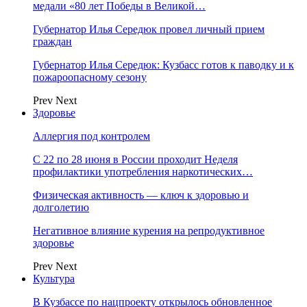
медали «80 лет Победы в Великой…
Губернатор Илья Середюк провел личный прием
граждан
Губернатор Илья Середюк: Кузбасс готов к паводку и к
пожароопасному сезону
Prev
Next
Здоровье
Аллергия под контролем
С 22 по 28 июня в России проходит Неделя
профилактики употребления наркотических…
Физическая активность — ключ к здоровью и
долголетию
Негативное влияние курения на репродуктивное
здоровье
Prev
Next
Культура
В Кузбассе по нацпроекту открылось обновленное