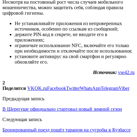
Несмотря на постоянный рост числа случаев мобильного
мошенничества, можно защитить себя, соблюдая правила
цифровой гигиены.
Не устанавливайте приложения из непроверенных
источников, особенно по ссылкам из сообщений;
держите PIN-код в секрете, не вводите его в
приложениях;
ограничьте использование NFC, включайте его только
при необходимости и отключайте после использования;
установите антивирус на свой смартфон и регулярно
обновляйте его.
Источник:
vse42.ru
2
Поделится
VK
OK.ru
Facebook
Twitter
WhatsApp
Telegram
Viber
Предыдущая запись
В Шерегеше официально стартовал новый зимний сезон
Следующая запись
Бронированный поезд пошёл тараном на сугробы в Кузбассе