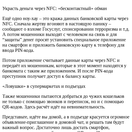
Украсть деньги через NFC: «бесконтактный» обман
Ещё одно ноу-хау – это кража данных банковской карты через
NFC. Сначала жертву вгоняют в настоящую панику –
сообщают о взломе Госуслуг, спонсировании терроризма и т.д.
А потом мошенники выходят с человеком на связь и для
“защиты” денег просят установить специальное приложение
на смартфон и приложить банковскую карту к телефону для
ввода PIN-кода.
Потом приложение считывает данные карты через NFC и
передаёт их мошенникам, которые в этот момент находятся у
банкомата с таким же приложением. И после PIN-кода
преступник получает доступ к балансу карты.
«Ловушки» в супермаркетах и подъездах
Также мошенники пытаются добраться до чужих кошельков
не только с помощью звонков и переписок, но и с помощью
QR-кодов. Здесь расчёт идёт на невнимательность.
Представьте, идёте вы домой, а в подъезде красуется огромное
объявление-приглашение в домовой чат, и решать там будут
важный вопрос. Достаточно лишь достать смартфон,