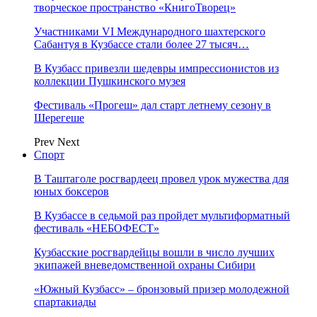
творческое пространство «КнигоТворец»
Участниками VI Международного шахтерского
Сабантуя в Кузбассе стали более 27 тысяч…
В Кузбасс привезли шедевры импрессионистов из
коллекции Пушкинского музея
Фестиваль «Прогеш» дал старт летнему сезону в
Шерегеше
Prev
Next
Спорт
В Таштаголе росгвардеец провел урок мужества для
юных боксеров
В Кузбассе в седьмой раз пройдет мультиформатный
фестиваль «НЕБОФЕСТ»
Кузбасские росгвардейцы вошли в число лучших
экипажей вневедомственной охраны Сибири
«Южный Кузбасс» – бронзовый призер молодежной
спартакиады