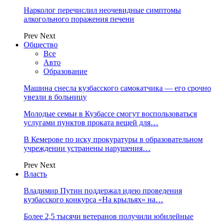
Нарколог перечислил неочевидные симптомы
алкогольного поражения печени
Prev
Next
Общество
Все
Авто
Образование
Машина снесла кузбасского самокатчика — его срочно
увезли в больницу
Молодые семьи в Кузбассе смогут воспользоваться
услугами пунктов проката вещей для…
В Кемерове по иску прокуратуры в образовательном
учреждении устранены нарушения…
Prev
Next
Власть
Владимир Путин поддержал идею проведения
кузбасского конкурса «На крыльях» на…
Более 2,5 тысячи ветеранов получили юбилейные