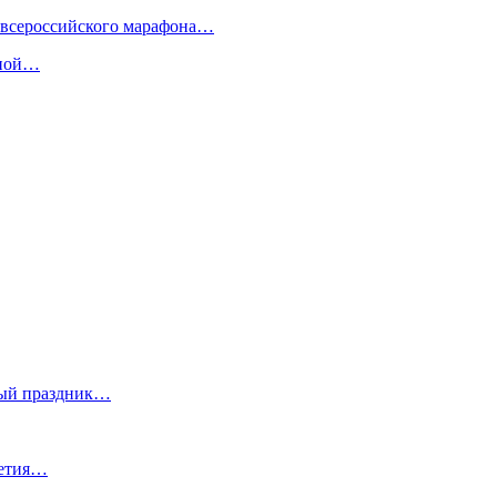
 всероссийского марафона…
сной…
ный праздник…
летия…