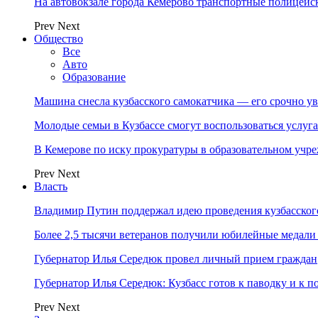
На автовокзале города Кемерово транспортные полицейс
Prev
Next
Общество
Все
Авто
Образование
Машина снесла кузбасского самокатчика — его срочно ув
Молодые семьи в Кузбассе смогут воспользоваться услу
В Кемерове по иску прокуратуры в образовательном уч
Prev
Next
Власть
Владимир Путин поддержал идею проведения кузбасског
Более 2,5 тысячи ветеранов получили юбилейные медали
Губернатор Илья Середюк провел личный прием граждан
Губернатор Илья Середюк: Кузбасс готов к паводку и к 
Prev
Next