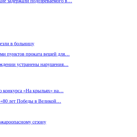
кие задержали подозреваемого в…
езли в больницу
гами пунктов проката вещей для…
реждении устранены нарушения…
о конкурса «На крыльях» на…
 «80 лет Победы в Великой…
пожароопасному сезону