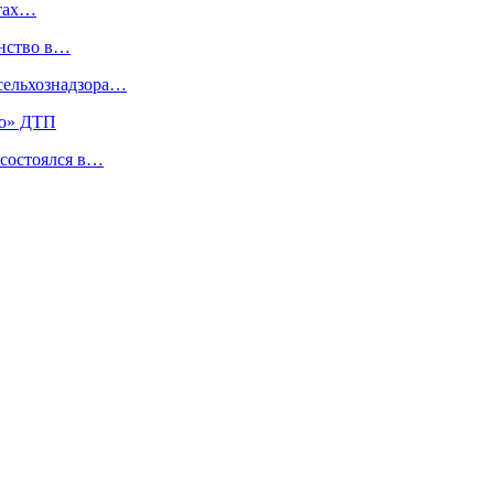
ктах…
анство в…
сельхознадзора…
го» ДТП
 состоялся в…