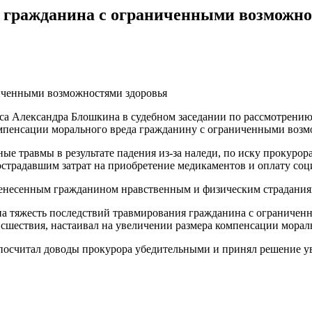
а гражданина с ограниченными возможно
сса Александра Блошкина в судебном заседании по рассмотрени
мпенсации морального вреда гражданину с ограниченными возм
ные травмы в результате падения из-за наледи, по иску прокур
страдавшим затрат на приобретение медикаментов и оплату соц
енесенным гражданином нравственным и физическим страданиям
на тяжесть последствий травмирования гражданина с ограниченн
шествия, настаивал на увеличении размера компенсации мораль
 посчитал доводы прокурора убедительными и принял решение ув