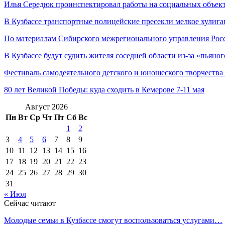
Илья Середюк проинспектировал работы на социальных объе
В Кузбассе транспортные полицейские пресекли мелкое хулиг
По материалам Сибирского межрегионального управления Рос
В Кузбассе будут судить жителя соседней области из-за «пьяно
Фестиваль самодеятельного детского и юношеского творчества
80 лет Великой Победы: куда сходить в Кемерове 7-11 мая
Август 2026
Пн
Вт
Ср
Чт
Пт
Сб
Вс
1
2
3
4
5
6
7
8
9
10
11
12
13
14
15
16
17
18
19
20
21
22
23
24
25
26
27
28
29
30
31
« Июл
Сейчас читают
Молодые семьи в Кузбассе смогут воспользоваться услугами…