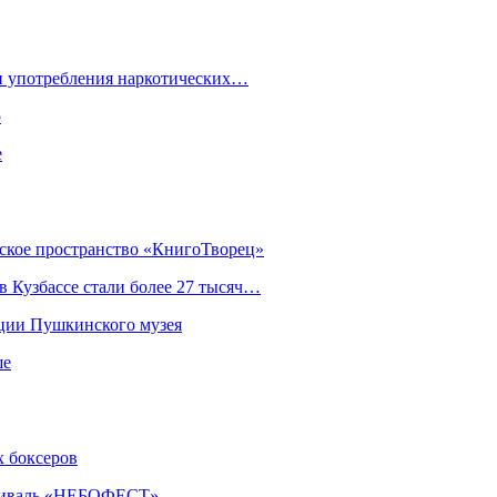
ки употребления наркотических…
ю
е
еское пространство «КнигоТворец»
 Кузбассе стали более 27 тысяч…
кции Пушкинского музея
ше
х боксеров
естиваль «НЕБОФЕСТ»