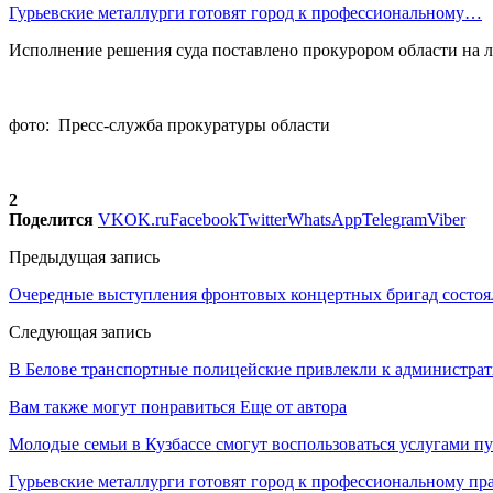
Гурьевские металлурги готовят город к профессиональному…
Исполнение решения суда поставлено прокурором области на 
фото: Пресс-служба прокуратуры области
2
Поделится
VK
OK.ru
Facebook
Twitter
WhatsApp
Telegram
Viber
Предыдущая запись
Очередные выступления фронтовых концертных бригад состоя
Следующая запись
В Белове транспортные полицейские привлекли к администрат
Вам также могут понравиться
Еще от автора
Молодые семьи в Кузбассе смогут воспользоваться услугами п
Гурьевские металлурги готовят город к профессиональному пр