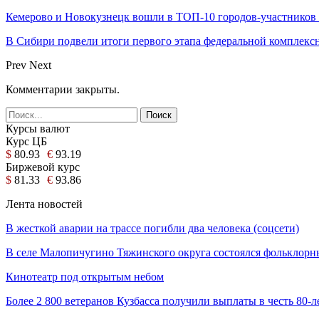
Кемерово и Новокузнецк вошли в ТОП-10 городов-участников
В Сибири подвели итоги первого этапа федеральной комплек
Prev
Next
Комментарии закрыты.
Курсы валют
Курс ЦБ
$
80.93
€
93.19
Биржевой курс
$
81.33
€
93.86
Лента новостей
В жесткой аварии на трассе погибли два человека (соцсети)
В селе Малопичугино Тяжинского округа состоялся фольклор
Кинотеатр под открытым небом
Более 2 800 ветеранов Кузбасса получили выплаты в честь 80-