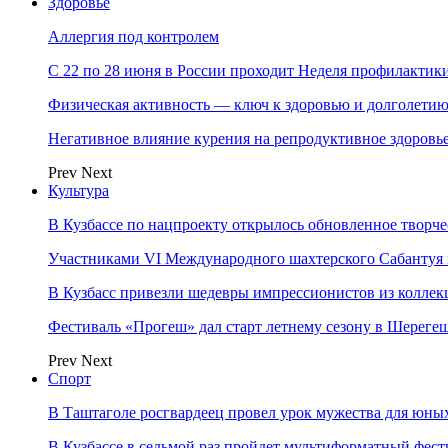
Здоровье
Аллергия под контролем
С 22 по 28 июня в России проходит Неделя профилакти
Физическая активность — ключ к здоровью и долголети
Негативное влияние курения на репродуктивное здоровь
Prev
Next
Культура
В Кузбассе по нацпроекту открылось обновленное творч
Участниками VI Международного шахтерского Сабантуя в
В Кузбасс привезли шедевры импрессионистов из колле
Фестиваль «Прогеш» дал старт летнему сезону в Шереге
Prev
Next
Спорт
В Таштаголе росгвардеец провел урок мужества для юны
В Кузбассе в седьмой раз пройдет мультиформатный ф