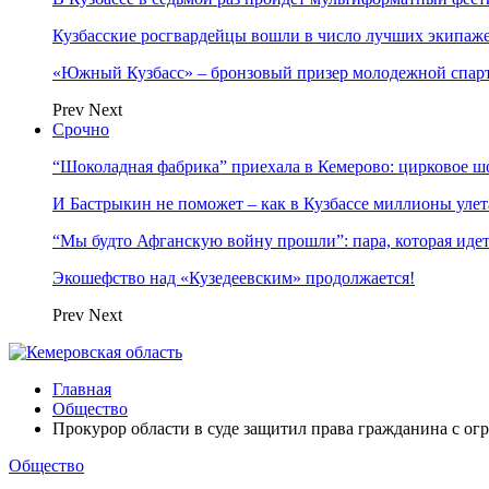
Кузбасские росгвардейцы вошли в число лучших экипаж
«Южный Кузбасс» – бронзовый призер молодежной спар
Prev
Next
Срочно
“Шоколадная фабрика” приехала в Кемерово: цирковое ш
И Бастрыкин не поможет – как в Кузбассе миллионы улет
“Мы будто Афганскую войну прошли”: пара, которая ид
Экошефство над «Кузедеевским» продолжается!
Prev
Next
Главная
Общество
Прокурор области в суде защитил права гражданина с о
Общество