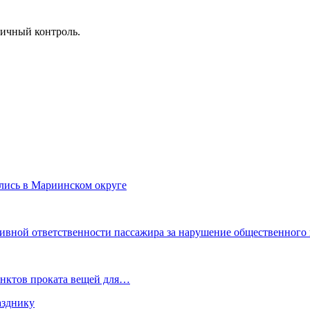
личный контроль.
лись в Мариинском округе
ивной ответственности пассажира за нарушение общественного 
унктов проката вещей для…
азднику