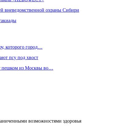
ей вневедомственной охраны Сибири
такиады
оу, которого город…
ают псу под хвост
ет пешком из Москвы во…
граниченными возможностями здоровья