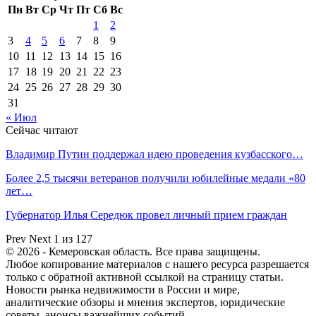
Пн
Вт
Ср
Чт
Пт
Сб
Вс
1
2
3
4
5
6
7
8
9
10
11
12
13
14
15
16
17
18
19
20
21
22
23
24
25
26
27
28
29
30
31
« Июл
Сейчас читают
Владимир Путин поддержал идею проведения кузбасского…
Более 2,5 тысячи ветеранов получили юбилейные медали «80
лет…
Губернатор Илья Середюк провел личный прием граждан
Prev
Next
1 из 127
© 2026 - Кемеровская область. Все права защищены.
Любое копирование материалов с нашего ресурса разрешается
только с обратной активной ссылкой на страницу статьи.
Новости рынка недвижимости в России и мире,
аналитические обзоры и мнения экспертов, юридические
советы, анонсы важнейших событий.