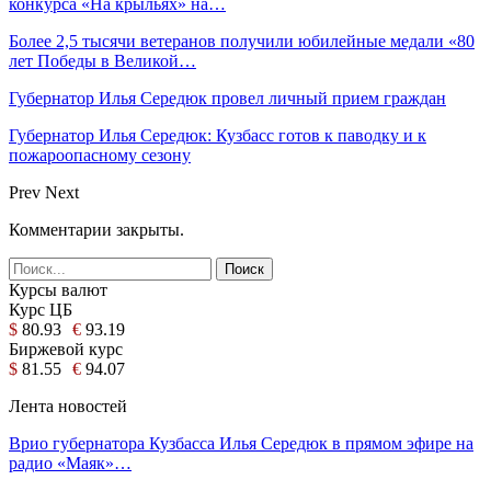
конкурса «На крыльях» на…
Более 2,5 тысячи ветеранов получили юбилейные медали «80
лет Победы в Великой…
Губернатор Илья Середюк провел личный прием граждан
Губернатор Илья Середюк: Кузбасс готов к паводку и к
пожароопасному сезону
Prev
Next
Комментарии закрыты.
Курсы валют
Курс ЦБ
$
80.93
€
93.19
Биржевой курс
$
81.55
€
94.07
Лента новостей
Врио губернатора Кузбасса Илья Середюк в прямом эфире на
радио «Маяк»…