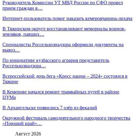
Руководитель Комиссии УТ МВД России по СФО провел
прием граждан в…
Интернет-пользователь помог наказать кемеровчанина-лихача
В Тяжинском округе восстанавливают мемориалы воинов-
земляков, павших…
Специалисты Россельхознадзора оформили документы на
вывоз…
По инициативе кузбасского агрария представитель
Россельхознадзора…
Всероссийский день бега «Кросс нации – 2024» состоялся в
Тяжине
В Кемерове начался ремонт трамвайных путей в районе
ЦУМа
В Архангельске появились 7 озёр из фекалий
Окружной фестиваль самодеятельного народного творчества
«Поющий край»…
Август 2026