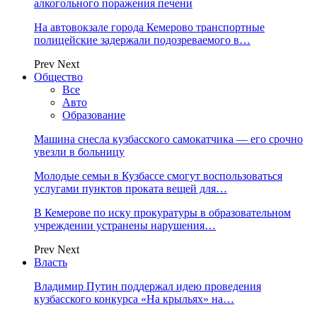
алкогольного поражения печени
На автовокзале города Кемерово транспортные
полицейские задержали подозреваемого в…
Prev
Next
Общество
Все
Авто
Образование
Машина снесла кузбасского самокатчика — его срочно
увезли в больницу
Молодые семьи в Кузбассе смогут воспользоваться
услугами пунктов проката вещей для…
В Кемерове по иску прокуратуры в образовательном
учреждении устранены нарушения…
Prev
Next
Власть
Владимир Путин поддержал идею проведения
кузбасского конкурса «На крыльях» на…