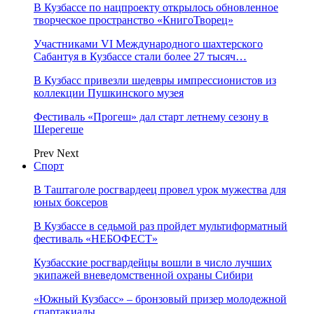
В Кузбассе по нацпроекту открылось обновленное
творческое пространство «КнигоТворец»
Участниками VI Международного шахтерского
Сабантуя в Кузбассе стали более 27 тысяч…
В Кузбасс привезли шедевры импрессионистов из
коллекции Пушкинского музея
Фестиваль «Прогеш» дал старт летнему сезону в
Шерегеше
Prev
Next
Спорт
В Таштаголе росгвардеец провел урок мужества для
юных боксеров
В Кузбассе в седьмой раз пройдет мультиформатный
фестиваль «НЕБОФЕСТ»
Кузбасские росгвардейцы вошли в число лучших
экипажей вневедомственной охраны Сибири
«Южный Кузбасс» – бронзовый призер молодежной
спартакиады