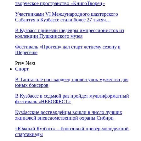
творческое пространство «КнигоТворец»
Участниками VI Международного шахтерского
Сабантуя в Кузбассе стали более 27 тысяч…
В Кузбасс привезли шедевры импрессионистов из
коллекции Пушкинского музея
Фестиваль «Прогеш» дал старт летнему сезону в
Шерегеше
Prev
Next
Спорт
В Таштаголе росгвардеец провел урок мужества для
юных боксеров
В Кузбассе в седьмой раз пройдет мультиформатный
фестиваль «НЕБОФЕСТ»
Кузбасские росгвардейцы вошли в число лучших
экипажей вневедомственной охраны Сибири
«Южный Кузбасс» – бронзовый призер молодежной
спартакиады