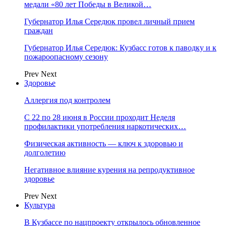
медали «80 лет Победы в Великой…
Губернатор Илья Середюк провел личный прием
граждан
Губернатор Илья Середюк: Кузбасс готов к паводку и к
пожароопасному сезону
Prev
Next
Здоровье
Аллергия под контролем
С 22 по 28 июня в России проходит Неделя
профилактики употребления наркотических…
Физическая активность — ключ к здоровью и
долголетию
Негативное влияние курения на репродуктивное
здоровье
Prev
Next
Культура
В Кузбассе по нацпроекту открылось обновленное