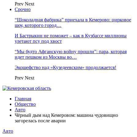
Prev
Next
Срочно
“Шоколадная фабрика” приехала в Кемерово: цирковое
шоу, которого город…
И Бастрыкин не поможет – как в Кузбассе миллионы
улетают псу под хвост
“Мы будто Афганскую войну прошли”: пара, которая
идет пешком из Москвы во…
Экошефство над «Кузедеевским» продолжается!
Prev
Next
Главная
Общество
Авто
Чёрный дым над Кемеровом: машина чудовищно
загорелась после аварии
Авто