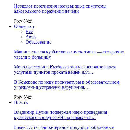
Нарколог перечислил неочевидные симптомы
алкогольного поражения печени
Prev
Next
Общество
Все
Авто
Образование
Машина снесла кузбасского самокатчика — его срочно
увезли в больницу
Молодые семьи в Кузбассе смогут воспользоваться
услугами пунктов проката вещей для…
В Кемерове по иску прокуратуры в образовательном
учреждении устранены нарушения…
Prev
Next
Власть
Владимир Путин поддержал идею проведения
кузбасского конкурса «На крыльях» на…
Более 2,5 тысячи ветеранов получили юбилейные