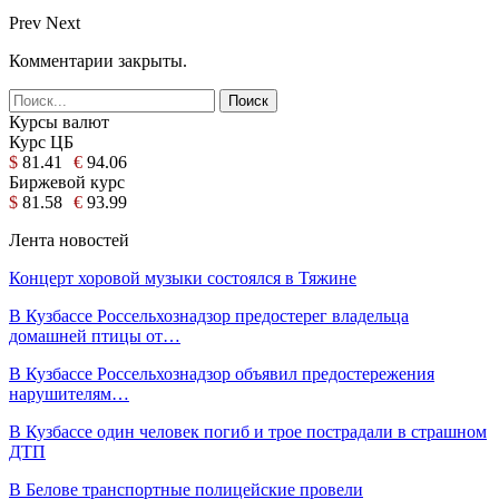
Prev
Next
Комментарии закрыты.
Курсы валют
Курс ЦБ
$
81.41
€
94.06
Биржевой курс
$
81.58
€
93.99
Лента новостей
Концерт хоровой музыки состоялся в Тяжине
В Кузбассе Россельхознадзор предостерег владельца
домашней птицы от…
В Кузбассе Россельхознадзор объявил предостережения
нарушителям…
В Кузбассе один человек погиб и трое пострадали в страшном
ДТП
В Белове транспортные полицейские провели