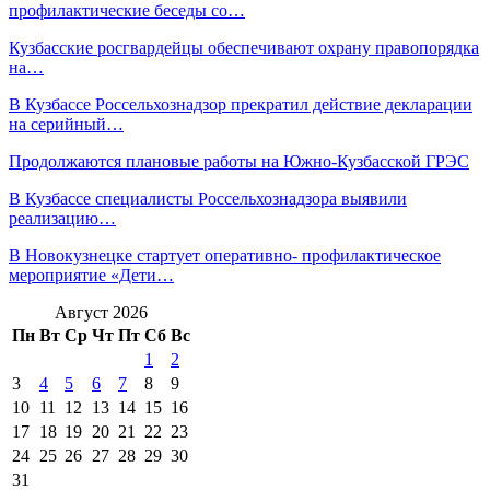
профилактические беседы со…
Кузбасские росгвардейцы обеспечивают охрану правопорядка
на…
В Кузбассе Россельхознадзор прекратил действие декларации
на серийный…
Продолжаются плановые работы на Южно-Кузбасской ГРЭС
В Кузбассе специалисты Россельхознадзора выявили
реализацию…
В Новокузнецке стартует оперативно- профилактическое
мероприятие «Дети…
Август 2026
Пн
Вт
Ср
Чт
Пт
Сб
Вс
1
2
3
4
5
6
7
8
9
10
11
12
13
14
15
16
17
18
19
20
21
22
23
24
25
26
27
28
29
30
31