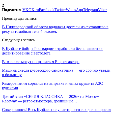
2
Поделится
VK
OK.ru
Facebook
Twitter
WhatsApp
Telegram
Viber
Предыдущая запись
В Нижегородской области водолазы достали из съехавшего в
реку автомобиля тела 4 человек
Следующая запись
В Кузбассе бойцы Росгвардии отработали беспарашютное
десантирование с вертолёта
Вам также могут понравиться
Еще от автора
Машина снесла кузбасского самокатчика — его срочно увезли
в больницу
Кемеровчанин сорвался на заправке и начал крушить АЗС
кулаками
Третий этап «СЕРИЯ КЛАССИКА — 2026» на Moscow
Raceway — ретро‑атмосфера, зрелищные…
Совершилось! Весь Кузбасс получит то, чего так долго просил