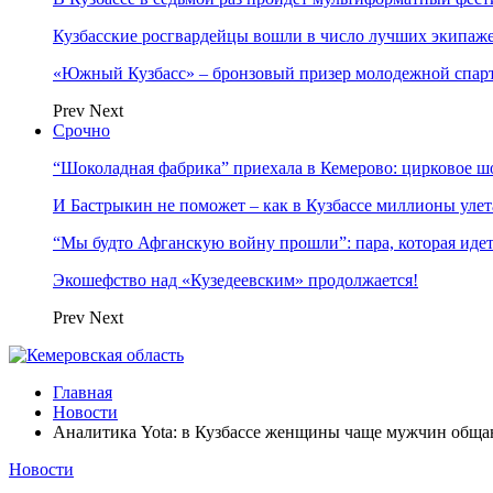
Кузбасские росгвардейцы вошли в число лучших экипаж
«Южный Кузбасс» – бронзовый призер молодежной спар
Prev
Next
Срочно
“Шоколадная фабрика” приехала в Кемерово: цирковое ш
И Бастрыкин не поможет – как в Кузбассе миллионы улет
“Мы будто Афганскую войну прошли”: пара, которая ид
Экошефство над «Кузедеевским» продолжается!
Prev
Next
Главная
Новости
Аналитика Yota: в Кузбассе женщины чаще мужчин общ
Новости