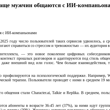
 чаще мужчин общаются с ИИ-компаньон
2025 году число пользователей таких сервисов удвоилось, а с
гают справиться со стрессом и тревожностью — их аудитория вы
интеллекта, — это новое поколение цифровых собеседнико
контекст прошлых разговоров и адаптируются под стиль общени
да даже внешний вид или голос. Чем больше взаимодействия, т
о профилируются на психологической поддержке. Например, W
еской терапии. Пользователи проводят с ними в среднем 19 мин
бщения стали Character.ai, Talkie и Replika. В среднем, поль
ся абоненты в возрасте 36-45 лет (37%), за ними идут группы 
) и зумеры (30%). Женщины активнее вовлечены в общение с ц