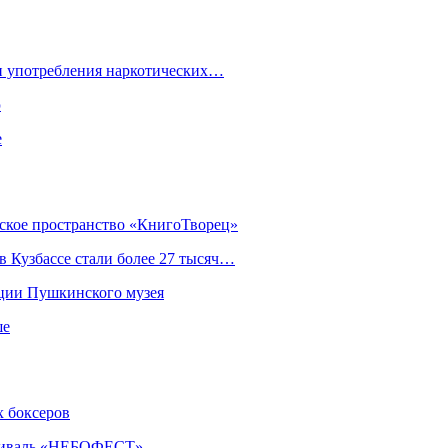
ки употребления наркотических…
ю
е
еское пространство «КнигоТворец»
 Кузбассе стали более 27 тысяч…
кции Пушкинского музея
ше
х боксеров
естиваль «НЕБОФЕСТ»