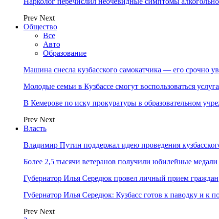
Нарколог перечислил неочевидные симптомы алкогольно
Prev
Next
Общество
Все
Авто
Образование
Машина снесла кузбасского самокатчика — его срочно ув
Молодые семьи в Кузбассе смогут воспользоваться услу
В Кемерове по иску прокуратуры в образовательном уч
Prev
Next
Власть
Владимир Путин поддержал идею проведения кузбасског
Более 2,5 тысячи ветеранов получили юбилейные медали
Губернатор Илья Середюк провел личный прием граждан
Губернатор Илья Середюк: Кузбасс готов к паводку и к 
Prev
Next