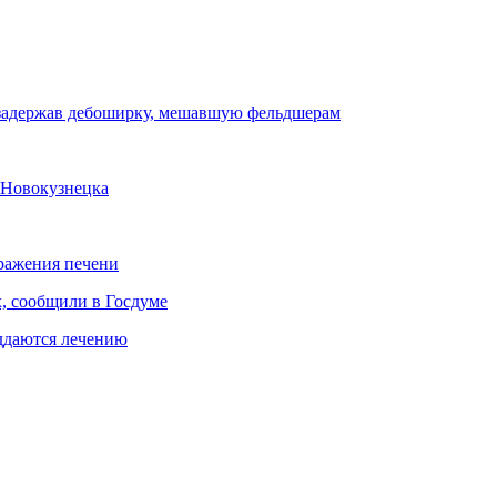
 задержав дебоширку, мешавшую фельдшерам
 Новокузнецка
ражения печени
х, сообщили в Госдуме
оддаются лечению