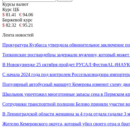
Курсы валют
Курс ЦБ
$
81.41
€
94.06
Биржевой курс
$
82.32
€
95.21
Лента новостей
Прокуратура Кузбасса утвердила обвинительное заключение 
Топкинские росгвардейцы задержали мужчину, который може
В Новокузнецке 25 октября пройдет РУСАЛ ФестивAL #НАУ
С начала 2024 года под контролем Россельхознадзора импорт
Популярный автобусный маршрут Кемерова изменит схему дв
Школьник уничтожил многотонные запасы сена в Пермском кр
Сотрудники транспортной полиции Белово приняли участие в
В Ленинградской области женщина за 4 года отдала гадалке 3 
Жителю Кемеровского округа, который убил своего отца и бра