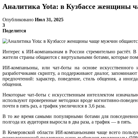
Аналитика Yota: в Кузбассе женщины
Опубликовано
Июл 31, 2025
3
Поделится
Интерес к ИИ-компаньонам в России стремительно растёт. В 
жители страны общаются с виртуальными ботами, которые помо
ИИ-компаньоны, или чат-боты на основе искусственного 
разработчиками скрипту, а поддерживают диалог, запоминают 
предпочтений: характер, поведение, стиль общения, а иног
общения.
Некоторые чат-боты с искусственным интеллектом изначальн
используют проверенные методики вроде когнитивно-поведенч
почти в пять раз, а трафик увеличился в 3,6 раза.
В то же время самыми популярными ботами для повседневного о
полгода их аудитория выросла в два раза, а трафик — в пять.
В Кемеровской области ИИ-компаньонами чаще всего пользуют
психологической поддержки чаще выбирают миллениалы (50%