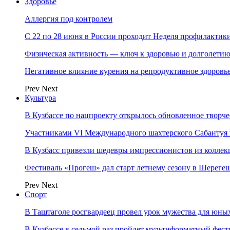
Здоровье
Аллергия под контролем
С 22 по 28 июня в России проходит Неделя профилакти
Физическая активность — ключ к здоровью и долголети
Негативное влияние курения на репродуктивное здоровь
Prev
Next
Культура
В Кузбассе по нацпроекту открылось обновленное творч
Участниками VI Международного шахтерского Сабантуя в
В Кузбасс привезли шедевры импрессионистов из колле
Фестиваль «Прогеш» дал старт летнему сезону в Шереге
Prev
Next
Спорт
В Таштаголе росгвардеец провел урок мужества для юны
В Кузбассе в седьмой раз пройдет мультиформатный ф