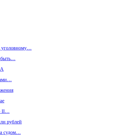
по уголовному…
т быть…
КА
ерами…
ижения
ае
о II…
млн рублей
та судом…