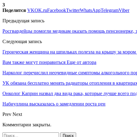
3
Поделится
VK
OK.ru
Facebook
Twitter
WhatsApp
Telegram
Viber
Предыдущая запись
Росгвардейцы помогли медикам оказать помощь пенсионерке,
Следующая запись
Героическая женщина на шпильках полезла на крышу за мэром
Вам также могут понравиться
Еще от автора
Нарколог перечислил неочевидные симптомы алкогольного по
УК обязана бесплатно менять радиаторы отопления в квартира
Онколог Каприн назвал два вида рака, которые лучше всего п
Набиуллина высказалась о замедлении роста цен
Prev
Next
Комментарии закрыты.