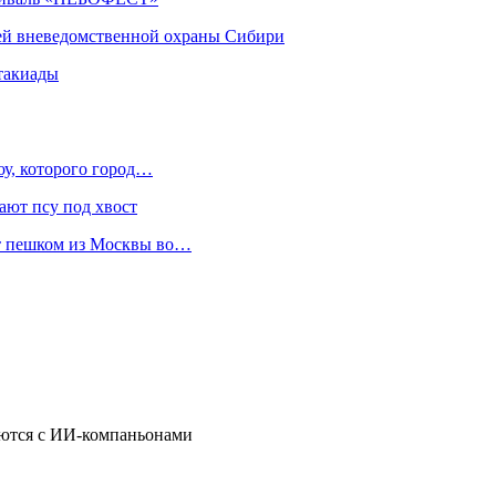
ей вневедомственной охраны Сибири
такиады
оу, которого город…
ают псу под хвост
ет пешком из Москвы во…
аются с ИИ-компаньонами