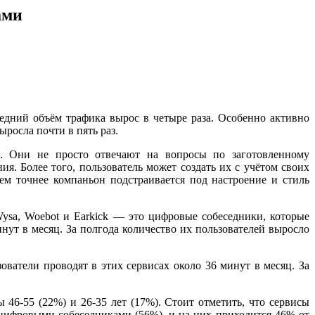
ами
редний объём трафика вырос в четыре раза. Особенно активно
росла почти в пять раз.
в. Они не просто отвечают на вопросы по заготовленному
я. Более того, пользователь может создать их с учётом своих
ем точнее компаньон подстраивается под настроение и стиль
ysa, Woebot и Earkick — это цифровые собеседники, которые
ут в месяц. За полгода количество их пользователей выросло
зователи проводят в этих сервисах около 36 минут в месяц. За
46-55 (22%) и 26-35 лет (17%). Стоит отметить, что сервисы
ифровыми собеседниками (56%), и на них приходится 46% от