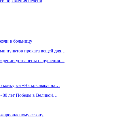
го поражения печени
езли в больницу
гами пунктов проката вещей для…
реждении устранены нарушения…
о конкурса «На крыльях» на…
 «80 лет Победы в Великой…
пожароопасному сезону