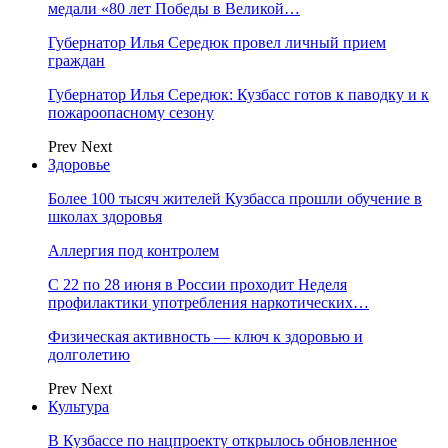
медали «80 лет Победы в Великой…
Губернатор Илья Середюк провел личный прием
граждан
Губернатор Илья Середюк: Кузбасс готов к паводку и к
пожароопасному сезону
Prev
Next
Здоровье
Более 100 тысяч жителей Кузбасса прошли обучение в
школах здоровья
Аллергия под контролем
С 22 по 28 июня в России проходит Неделя
профилактики употребления наркотических…
Физическая активность — ключ к здоровью и
долголетию
Prev
Next
Культура
В Кузбассе по нацпроекту открылось обновленное