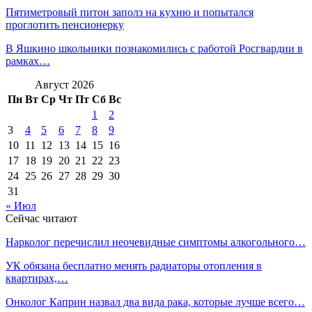
Пятиметровый питон заполз на кухню и попытался
проглотить пенсионерку
В Яшкино школьники познакомились с работой Росгвардии в
рамках…
Август 2026
Пн
Вт
Ср
Чт
Пт
Сб
Вс
1
2
3
4
5
6
7
8
9
10
11
12
13
14
15
16
17
18
19
20
21
22
23
24
25
26
27
28
29
30
31
« Июл
Сейчас читают
Нарколог перечислил неочевидные симптомы алкогольного…
УК обязана бесплатно менять радиаторы отопления в
квартирах,…
Онколог Каприн назвал два вида рака, которые лучше всего…