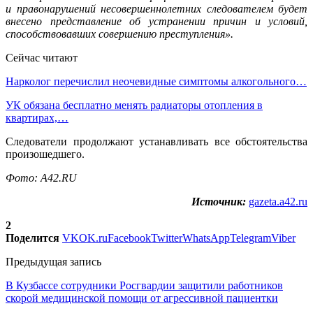
и правонарушений несовершеннолетних следователем будет
внесено представление об устранении причин и условий,
способствовавших совершению преступления».
Сейчас читают
Нарколог перечислил неочевидные симптомы алкогольного…
УК обязана бесплатно менять радиаторы отопления в
квартирах,…
Следователи продолжают устанавливать все обстоятельства
произошедшего.
Фото: A42.RU
Источник:
gazeta.a42.ru
2
Поделится
VK
OK.ru
Facebook
Twitter
WhatsApp
Telegram
Viber
Предыдущая запись
В Кузбассе сотрудники Росгвардии защитили работников
скорой медицинской помощи от агрессивной пациентки