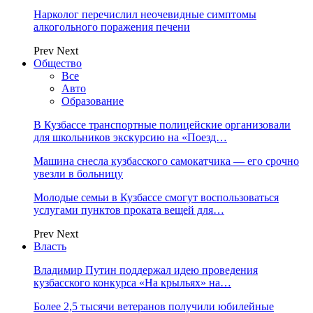
Нарколог перечислил неочевидные симптомы
алкогольного поражения печени
Prev
Next
Общество
Все
Авто
Образование
В Кузбассе транспортные полицейские организовали
для школьников экскурсию на «Поезд…
Машина снесла кузбасского самокатчика — его срочно
увезли в больницу
Молодые семьи в Кузбассе смогут воспользоваться
услугами пунктов проката вещей для…
Prev
Next
Власть
Владимир Путин поддержал идею проведения
кузбасского конкурса «На крыльях» на…
Более 2,5 тысячи ветеранов получили юбилейные