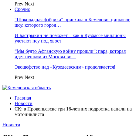
Prev
Next
Срочно
“Шоколадная фабрика” приехала в Кемерово: цирковое
шоу, которого город…
И Бастрыкин не поможет – как в Кузбассе миллионы
улетают псу под хвост
“Мы будто Афганскую войну прошли”: пара, которая
идет пешком из Москвы во…
Экошефство над «Кузедеевским» продолжается!
Prev
Next
Главная
Новости
СК: в Прокопьевске три 16-летних подростка напали на
мотоциклиста
Новости