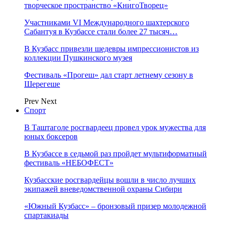
творческое пространство «КнигоТворец»
Участниками VI Международного шахтерского
Сабантуя в Кузбассе стали более 27 тысяч…
В Кузбасс привезли шедевры импрессионистов из
коллекции Пушкинского музея
Фестиваль «Прогеш» дал старт летнему сезону в
Шерегеше
Prev
Next
Спорт
В Таштаголе росгвардеец провел урок мужества для
юных боксеров
В Кузбассе в седьмой раз пройдет мультиформатный
фестиваль «НЕБОФЕСТ»
Кузбасские росгвардейцы вошли в число лучших
экипажей вневедомственной охраны Сибири
«Южный Кузбасс» – бронзовый призер молодежной
спартакиады