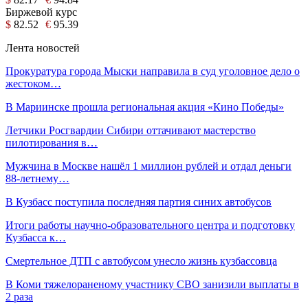
Биржевой курс
$
82.52
€
95.39
Лента новостей
Прокуратура города Мыски направила в суд уголовное дело о
жестоком…
В Мариинске прошла региональная акция «Кино Победы»
Летчики Росгвардии Сибири оттачивают мастерство
пилотирования в…
Мужчина в Москве нашёл 1 миллион рублей и отдал деньги
88-летнему…
В Кузбасс поступила последняя партия синих автобусов
Итоги работы научно-образовательного центра и подготовку
Кузбасса к…
Смертельное ДТП с автобусом унесло жизнь кузбассовца
В Коми тяжелораненому участнику СВО занизили выплаты в
2 раза