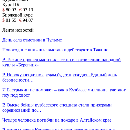
Курс ЦБ
$
80.93
€
93.19
Биржевой курс
$
81.55
€
94.07
Лента новостей
День села отметили в Чулыме
Новогодние книжные выставки действуют в Тяжине
В Тяжине прошел мастер-класс по изготовлению народной
куклы «Берегиня»
В Новокузнецке по средам будет проходить Единый день
безопасности…
И Бастрыкин не поможет – как в Кузбассе миллионы улетают
псу под хвост
В Омске бойцы кузбасского спецназа стали призерами
соревнований по…
Четыре человека погибли на пожаре в Алтайском крае
В самом центре Кемерова на месяц ограничат движение