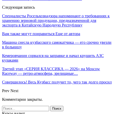
Следующая запись
Специалисты Росельхознадзора напоминают о требованиях к
хранению зерновой продукции, предназначенной для
экспорта в Китайскую Народную Республику
Вам также могут понравиться
Еще от автора
Машина снесла кузбасского самокатчика — его срочно увезли
в больницу
Кемеровчанин сорвался на заправке и начал крушить АЗС
кулаками
Третий этап «СЕРИЯ КЛАССИКА — 2026» на Moscow
Raceway — ретро‑атмосфера, зрелищные…
Совершилось! Весь Кузбасс получит то, чего так долго просил
Prev
Next
Комментарии закрыты.
Курсы валют