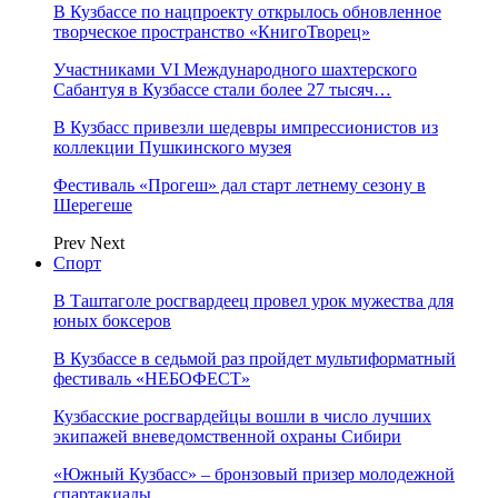
В Кузбассе по нацпроекту открылось обновленное
творческое пространство «КнигоТворец»
Участниками VI Международного шахтерского
Сабантуя в Кузбассе стали более 27 тысяч…
В Кузбасс привезли шедевры импрессионистов из
коллекции Пушкинского музея
Фестиваль «Прогеш» дал старт летнему сезону в
Шерегеше
Prev
Next
Спорт
В Таштаголе росгвардеец провел урок мужества для
юных боксеров
В Кузбассе в седьмой раз пройдет мультиформатный
фестиваль «НЕБОФЕСТ»
Кузбасские росгвардейцы вошли в число лучших
экипажей вневедомственной охраны Сибири
«Южный Кузбасс» – бронзовый призер молодежной
спартакиады