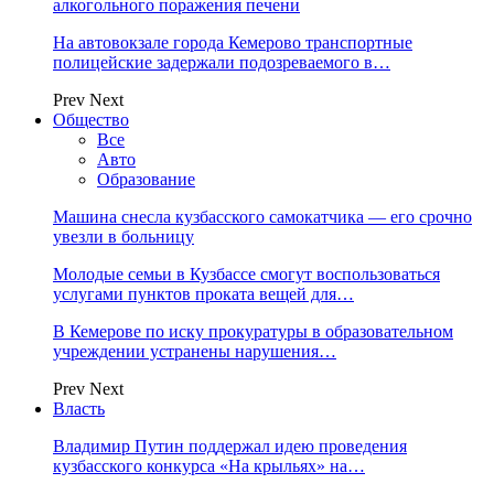
алкогольного поражения печени
На автовокзале города Кемерово транспортные
полицейские задержали подозреваемого в…
Prev
Next
Общество
Все
Авто
Образование
Машина снесла кузбасского самокатчика — его срочно
увезли в больницу
Молодые семьи в Кузбассе смогут воспользоваться
услугами пунктов проката вещей для…
В Кемерове по иску прокуратуры в образовательном
учреждении устранены нарушения…
Prev
Next
Власть
Владимир Путин поддержал идею проведения
кузбасского конкурса «На крыльях» на…