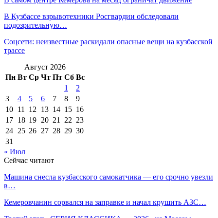
В Кузбассе взрывотехники Росгвардии обследовали
подозрительную…
Соцсети: неизвестные раскидали опасные вещи на кузбасской
трассе
Август 2026
Пн
Вт
Ср
Чт
Пт
Сб
Вс
1
2
3
4
5
6
7
8
9
10
11
12
13
14
15
16
17
18
19
20
21
22
23
24
25
26
27
28
29
30
31
« Июл
Сейчас читают
Машина снесла кузбасского самокатчика — его срочно увезли
в…
Кемеровчанин сорвался на заправке и начал крушить АЗС…