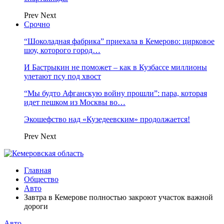
Prev
Next
Срочно
“Шоколадная фабрика” приехала в Кемерово: цирковое
шоу, которого город…
И Бастрыкин не поможет – как в Кузбассе миллионы
улетают псу под хвост
“Мы будто Афганскую войну прошли”: пара, которая
идет пешком из Москвы во…
Экошефство над «Кузедеевским» продолжается!
Prev
Next
Главная
Общество
Авто
Завтра в Кемерове полностью закроют участок важной
дороги
Авто