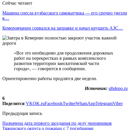
Сейчас читают
Машина снесла кузбасского самокатчика — его срочно увезли
в…
Кемеровчанин сорвался на заправке и начал крушить АЗС…
«Все это необходимо для продолжения дорожных
работ на перекрестках в рамках комплексного
развития территории заискитимской части
города», — говорится в сообщении.
Ориентировочно работы продлятся две недели.
Источник:
sibdepo.ru
6
Поделится
VK
OK.ru
Facebook
Twitter
WhatsApp
Telegram
Viber
Предыдущая запись
Назначена дата первого заседания по делу чиновников
Тяжинского округа о пожарах с 7 погибшими