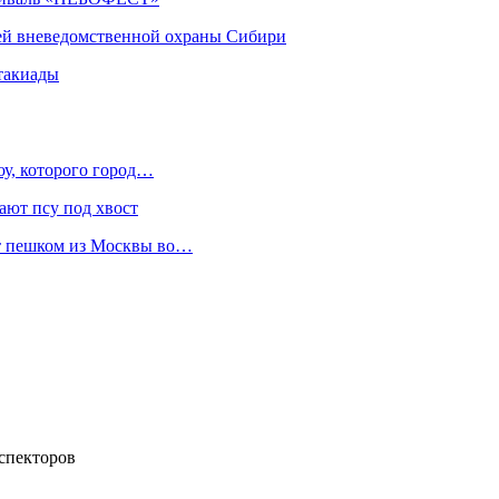
ей вневедомственной охраны Сибири
такиады
оу, которого город…
ают псу под хвост
ет пешком из Москвы во…
нспекторов