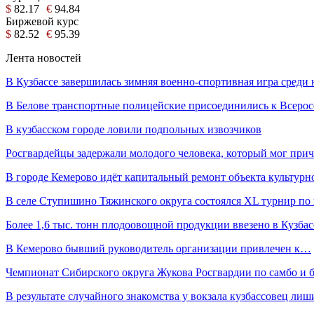
$
82.17
€
94.84
Биржевой курс
$
82.52
€
95.39
Лента новостей
В Кузбассе завершилась зимняя военно-спортивная игра сред
В Белове транспортные полицейские присоединились к Всеро
В кузбасском городе ловили подпольных извозчиков
Росгвардейцы задержали молодого человека, который мог пр
В городе Кемерово идёт капитальный ремонт объекта культур
В селе Ступишино Тяжинского округа состоялся XL турнир п
Более 1,6 тыс. тонн плодоовощной продукции ввезено в Кузба
В Кемерово бывший руководитель организации привлечен к…
Чемпионат Сибирского округа Жукова Росгвардии по самбо и
В результате случайного знакомства у вокзала кузбассовец ли