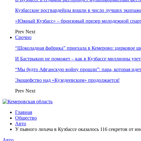
Кузбасские росгвардейцы вошли в число лучших экипаж
«Южный Кузбасс» – бронзовый призер молодежной спар
Prev
Next
Срочно
“Шоколадная фабрика” приехала в Кемерово: цирковое ш
И Бастрыкин не поможет – как в Кузбассе миллионы улет
“Мы будто Афганскую войну прошли”: пара, которая ид
Экошефство над «Кузедеевским» продолжается!
Prev
Next
Главная
Общество
Авто
У пьяного лихача в Кузбассе оказалось 116 секретов от и
Авто