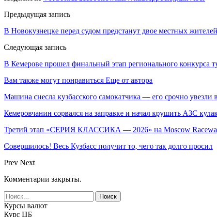
Предыдущая запись
В Новокузнецке перед судом предстанут двое местных жителе
Следующая запись
В Кемерове прошел финальный этап регионального конкурса 
Вам также могут понравиться
Еще от автора
Машина снесла кузбасского самокатчика — его срочно увезли 
Кемеровчанин сорвался на заправке и начал крушить АЗС кула
Третий этап «СЕРИЯ КЛАССИКА — 2026» на Moscow Raceway
Совершилось! Весь Кузбасс получит то, чего так долго просил
Prev
Next
Комментарии закрыты.
Курсы валют
Курс ЦБ