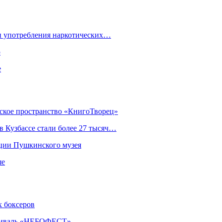
ки употребления наркотических…
ю
е
еское пространство «КнигоТворец»
 Кузбассе стали более 27 тысяч…
кции Пушкинского музея
ше
х боксеров
естиваль «НЕБОФЕСТ»