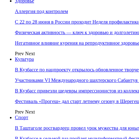
Здоровье
Аллергия под контролем
С 22 по 28 июня в России проходит Неделя профилакти
Физическая активность — ключ к здоровью и долголети
Негативное влияние курения на репродуктивное здоровь
Prev
Next
Культура
В Кузбассе по нацпроекту открылось обновленное творч
Участниками VI Международного шахтерского Сабантуя в
В Кузбасс привезли шедевры импрессионистов из колле
Фестиваль «Прогеш» дал старт летнему сезону в Шереге
Prev
Next
Спорт
В Таштаголе росгвардеец провел урок мужества для юны
В Кузбассе в седьмой раз пройдет мультиформатный ф