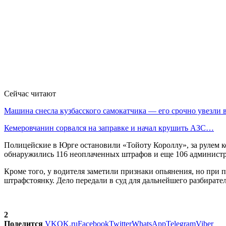
Сейчас читают
Машина снесла кузбасского самокатчика — его срочно увезли
Кемеровчанин сорвался на заправке и начал крушить АЗС…
Полицейские в Юрге остановили «Тойоту Короллу», за рулем ко
обнаружились 116 неоплаченных штрафов и еще 106 администр
Кроме того, у водителя заметили признаки опьянения, но при 
штрафстоянку. Дело передали в суд для дальнейшего разбирател
2
Поделится
VK
OK.ru
Facebook
Twitter
WhatsApp
Telegram
Viber