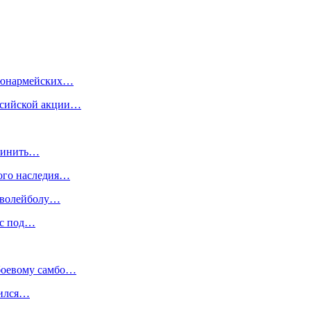
и юнармейских…
ссийской акции…
ичинить…
ного наследия…
о волейболу…
сс под…
 боевому самбо…
шился…