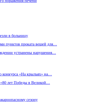
го поражения печени
езли в больницу
гами пунктов проката вещей для…
реждении устранены нарушения…
о конкурса «На крыльях» на…
 «80 лет Победы в Великой…
пожароопасному сезону