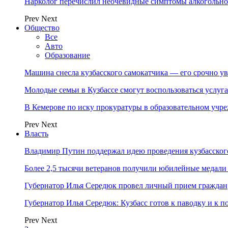
Нарколог перечислил неочевидные симптомы алкогольно
Prev
Next
Общество
Все
Авто
Образование
Машина снесла кузбасского самокатчика — его срочно ув
Молодые семьи в Кузбассе смогут воспользоваться услу
В Кемерове по иску прокуратуры в образовательном уч
Prev
Next
Власть
Владимир Путин поддержал идею проведения кузбасског
Более 2,5 тысячи ветеранов получили юбилейные медали
Губернатор Илья Середюк провел личный прием граждан
Губернатор Илья Середюк: Кузбасс готов к паводку и к 
Prev
Next