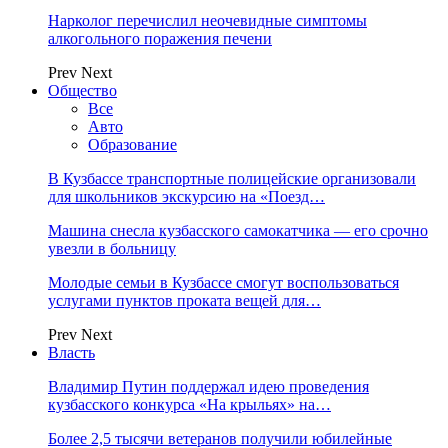
Нарколог перечислил неочевидные симптомы
алкогольного поражения печени
Prev
Next
Общество
Все
Авто
Образование
В Кузбассе транспортные полицейские организовали
для школьников экскурсию на «Поезд…
Машина снесла кузбасского самокатчика — его срочно
увезли в больницу
Молодые семьи в Кузбассе смогут воспользоваться
услугами пунктов проката вещей для…
Prev
Next
Власть
Владимир Путин поддержал идею проведения
кузбасского конкурса «На крыльях» на…
Более 2,5 тысячи ветеранов получили юбилейные