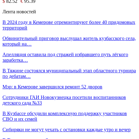
$
82.52
€
95.39
Лента новостей
В 2024 году в Кемерове отремонтируют более 40 придомовых
территорий
Обвинительный приговор выслушал житель кузбасского села,
который на…
Апелляция оставила под стражей избравшего путь лёгкого
заработка…
В Тяжине состоялся муниципальный этап областного турнира
по дебатам…
Мэр: в Кемерове завершился ремонт 52 дворов
Сотрудники ГАИ Новокузнецка посетили воспитанников
детского сада №33
В Кузбассе обсудили комплексную поддержку участников
СВО и их семей
Сибиряки не могут уехать с остановки каждые утро и вечер