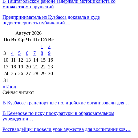
В Таштагольском районе задержали мотоциклиста со
множеством нарушений
Предприниматель из Кузбасса доказала в суде
недостоверность публикаций…
Август 2026
Пн
Вт
Ср
Чт
Пт
Сб
Вс
1
2
3
4
5
6
7
8
9
10
11
12
13
14
15
16
17
18
19
20
21
22
23
24
25
26
27
28
29
30
31
« Июл
Сейчас читают
В Кузбассе транспортные полицейские организовали для…
В Кемерове по иску прокуратуры в образовательном
учреждении…
Росгвардейцы провели урок мужества для воспитанников…