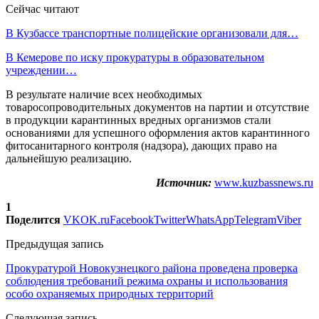
Сейчас читают
В Кузбассе транспортные полицейские организовали для…
В Кемерове по иску прокуратуры в образовательном
учреждении…
В результате наличие всех необходимых
товаросопроводительных документов на партии и отсутствие
в продукции карантинных вредных организмов стали
основаниями для успешного оформления актов карантинного
фитосанитарного контроля (надзора), дающих право на
дальнейшую реализацию.
Источник:
www.kuzbassnews.ru
1
Поделится
VK
OK.ru
Facebook
Twitter
WhatsApp
Telegram
Viber
Предыдущая запись
Прокуратурой Новокузнецкого района проведена проверка
соблюдения требований режима охраны и использования
особо охраняемых природных территорий
Следующая запись