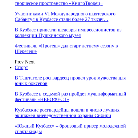
творческое пространство «КнигоТворец»
Участниками VI Международного шахтерского
Сабантуя в Кузбассе стали более 27 тысяч…
В Кузбасс привезли шедевры импрессионистов из
коллекции Пушкинского музея
Фестиваль «Прогеш» дал старт летнему сезону в
Шерегеше
Prev
Next
Спорт
В Таштаголе росгвардеец провел урок мужества для
юных боксеров
В Кузбассе в седьмой раз пройдет мультиформатный
фестиваль «НЕБОФЕСТ»
Кузбасские росгвардейцы вошли в число лучших
экипажей вневедомственной охраны Сибири
«Южный Кузбасс» – бронзовый призер молодежной
спартакиады