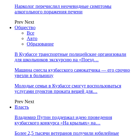
Нарколог перечислил неочевидные симптомы
алкогольного поражения печени
Prev
Next
Общество
Все
Авто
Образование
В Кузбассе транспортные полицейские организовали
для школьников экскурсию на «Поезд…
Машина снесла кузбасского самокатчика — его срочно
увезли в больницу
Молодые семьи в Кузбассе смогут воспользоваться
услугами пунктов проката вещей для…
Prev
Next
Власть
Владимир Путин поддержал идею проведения
кузбасского конкурса «На крыльях» на…
Более 2,5 тысячи ветеранов получили юбилейные