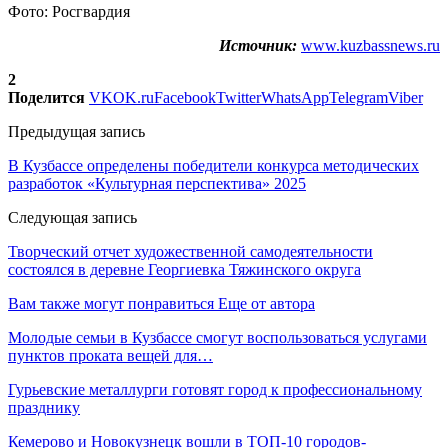
Фото: Росгвардия
Источник:
www.kuzbassnews.ru
2
Поделится
VK
OK.ru
Facebook
Twitter
WhatsApp
Telegram
Viber
Предыдущая запись
В Кузбассе определены победители конкурса методических
разработок «Культурная перспектива» 2025
Следующая запись
Творческий отчет художественной самодеятельности
состоялся в деревне Георгиевка Тяжинского округа
Вам также могут понравиться
Еще от автора
Молодые семьи в Кузбассе смогут воспользоваться услугами
пунктов проката вещей для…
Гурьевские металлурги готовят город к профессиональному
празднику
Кемерово и Новокузнецк вошли в ТОП-10 городов-