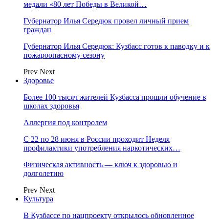
медали «80 лет Победы в Великой…
Губернатор Илья Середюк провел личный прием
граждан
Губернатор Илья Середюк: Кузбасс готов к паводку и к
пожароопасному сезону
Prev
Next
Здоровье
Более 100 тысяч жителей Кузбасса прошли обучение в
школах здоровья
Аллергия под контролем
С 22 по 28 июня в России проходит Неделя
профилактики употребления наркотических…
Физическая активность — ключ к здоровью и
долголетию
Prev
Next
Культура
В Кузбассе по нацпроекту открылось обновленное