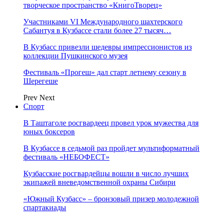
творческое пространство «КнигоТворец»
Участниками VI Международного шахтерского
Сабантуя в Кузбассе стали более 27 тысяч…
В Кузбасс привезли шедевры импрессионистов из
коллекции Пушкинского музея
Фестиваль «Прогеш» дал старт летнему сезону в
Шерегеше
Prev
Next
Спорт
В Таштаголе росгвардеец провел урок мужества для
юных боксеров
В Кузбассе в седьмой раз пройдет мультиформатный
фестиваль «НЕБОФЕСТ»
Кузбасские росгвардейцы вошли в число лучших
экипажей вневедомственной охраны Сибири
«Южный Кузбасс» – бронзовый призер молодежной
спартакиады