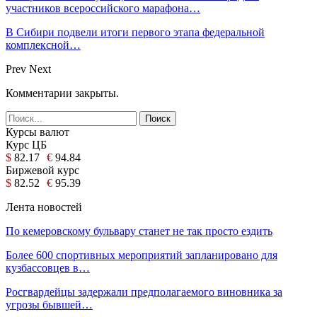
участников всероссийского марафона…
В Сибири подвели итоги первого этапа федеральной
комплексной…
Prev
Next
Комментарии закрыты.
Курсы валют
Курс ЦБ
$
82.17
€
94.84
Биржевой курс
$
82.52
€
95.39
Лента новостей
По кемеровскому бульвару станет не так просто ездить
Более 600 спортивных мероприятий запланировано для
кузбассовцев в…
Росгвардейцы задержали предполагаемого виновника за
угрозы бывшей…