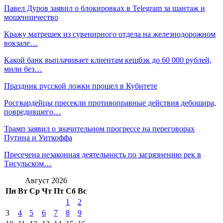
Павел Дуров заявил о блокировках в Telegram за шантаж и
мошенничество
Кражу матрешек из сувенирного отдела на железнодорожном
вокзале…
Какой банк выплачивает клиентам кешбэк до 60 000 рублей,
мили без…
Праздник русской ложки прошел в Кубитете
Росгвардейцы пресекли противоправные действия дебошира,
повредившего…
Трамп заявил о значительном прогрессе на переговорах
Путина и Уиткоффа
Пресечена незаконная деятельность по загрязнению рек в
Тисульском…
Август 2026
Пн
Вт
Ср
Чт
Пт
Сб
Вс
1
2
3
4
5
6
7
8
9