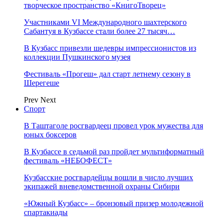
творческое пространство «КнигоТворец»
Участниками VI Международного шахтерского
Сабантуя в Кузбассе стали более 27 тысяч…
В Кузбасс привезли шедевры импрессионистов из
коллекции Пушкинского музея
Фестиваль «Прогеш» дал старт летнему сезону в
Шерегеше
Prev
Next
Спорт
В Таштаголе росгвардеец провел урок мужества для
юных боксеров
В Кузбассе в седьмой раз пройдет мультиформатный
фестиваль «НЕБОФЕСТ»
Кузбасские росгвардейцы вошли в число лучших
экипажей вневедомственной охраны Сибири
«Южный Кузбасс» – бронзовый призер молодежной
спартакиады