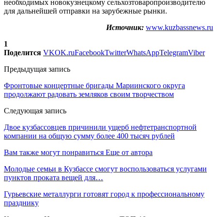
необходимых новокузнецкому сельхозтоваропроизводителю
для дальнейшей отправки на зарубежные рынки.
Источник:
www.kuzbassnews.ru
1
Поделится
VK
OK.ru
Facebook
Twitter
WhatsApp
Telegram
Viber
Предыдущая запись
Фронтовые концертные бригады Мариинского округа
продолжают радовать земляков своим творчеством
Следующая запись
Двое кузбассовцев причинили ущерб нефтетранспортной
компании на общую сумму более 400 тысяч рублей
Вам также могут понравиться
Еще от автора
Молодые семьи в Кузбассе смогут воспользоваться услугами
пунктов проката вещей для…
Гурьевские металлурги готовят город к профессиональному
празднику