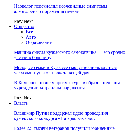
Нарколог перечислил неочевидные симптомы
алкогольного поражения печени
Prev
Next
Общество
Все
Авто
Образование
Машина снесла кузбасского самокатчика — его срочно
увезли в больницу
Молодые семьи в Кузбассе смогут воспользоваться
услугами пунктов проката вещей для…
В Кемерове по иску прокуратуры в образовательном
учреждении устранены нарушения…
Prev
Next
Власть
Владимир Путин поддержал идею проведения
кузбасского конкурса «На крыльях» на…
Более 2,5 тысячи ветеранов получили юбилейные