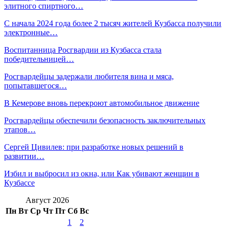
элитного спиртного…
С начала 2024 года более 2 тысяч жителей Кузбасса получили
электронные…
Воспитанница Росгвардии из Кузбасса стала
победительницей…
Росгвардейцы задержали любителя вина и мяса,
попытавшегося…
В Кемерове вновь перекроют автомобильное движение
Росгвардейцы обеспечили безопасность заключительных
этапов…
Сергей Цивилев: при разработке новых решений в
развитии…
Избил и выбросил из окна, или Как убивают женщин в
Кузбассе
Август 2026
Пн
Вт
Ср
Чт
Пт
Сб
Вс
1
2