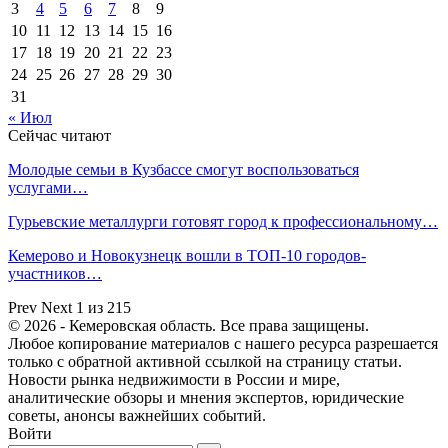
3
4
5
6
7
8
9
10
11
12
13
14
15
16
17
18
19
20
21
22
23
24
25
26
27
28
29
30
31
« Июл
Сейчас читают
Молодые семьи в Кузбассе смогут воспользоваться
услугами…
Гурьевские металлурги готовят город к профессиональному…
Кемерово и Новокузнецк вошли в ТОП-10 городов-
участников…
Prev
Next
1 из 215
© 2026 - Кемеровская область. Все права защищены.
Любое копирование материалов с нашего ресурса разрешается
только с обратной активной ссылкой на страницу статьи.
Новости рынка недвижимости в России и мире,
аналитические обзоры и мнения экспертов, юридические
советы, анонсы важнейших событий.
Войти