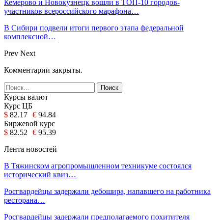
Кемерово и Новокузнецк вошли в ТОП-10 городов-
участников всероссийского марафона…
В Сибири подвели итоги первого этапа федеральной
комплексной…
Prev
Next
Комментарии закрыты.
Курсы валют
Курс ЦБ
$
82.17
€
94.84
Биржевой курс
$
82.52
€
95.39
Лента новостей
В Тяжинском агропромышленном техникуме состоялся
исторический квиз…
Росгвардейцы задержали дебошира, напавшего на работника
ресторана…
Росгвардейцы задержали предполагаемого похитителя