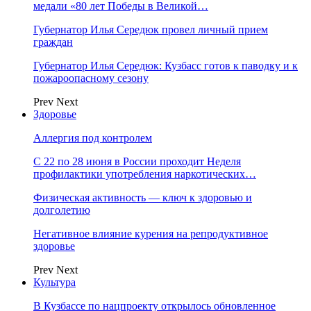
медали «80 лет Победы в Великой…
Губернатор Илья Середюк провел личный прием
граждан
Губернатор Илья Середюк: Кузбасс готов к паводку и к
пожароопасному сезону
Prev
Next
Здоровье
Аллергия под контролем
С 22 по 28 июня в России проходит Неделя
профилактики употребления наркотических…
Физическая активность — ключ к здоровью и
долголетию
Негативное влияние курения на репродуктивное
здоровье
Prev
Next
Культура
В Кузбассе по нацпроекту открылось обновленное