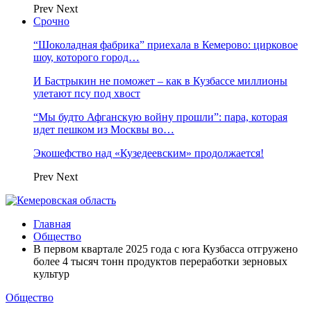
Prev
Next
Срочно
“Шоколадная фабрика” приехала в Кемерово: цирковое
шоу, которого город…
И Бастрыкин не поможет – как в Кузбассе миллионы
улетают псу под хвост
“Мы будто Афганскую войну прошли”: пара, которая
идет пешком из Москвы во…
Экошефство над «Кузедеевским» продолжается!
Prev
Next
Главная
Общество
В первом квартале 2025 года с юга Кузбасса отгружено
более 4 тысяч тонн продуктов переработки зерновых
культур
Общество