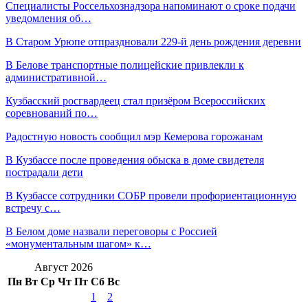
Специалисты Россельхознадзора напоминают о сроке подачи
уведомления об…
В Старом Урюпе отпраздновали 229-й день рождения деревни
В Белове транспортные полицейские привлекли к
административной…
Кузбасский росгвардеец стал призёром Всероссийских
соревнований по…
Радостную новость сообщил мэр Кемерова горожанам
В Кузбассе после проведения обыска в доме свидетеля
пострадали дети
В Кузбассе сотрудники СОБР провели профориентационную
встречу с…
В Белом доме назвали переговоры с Россией
«монументальным шагом» к…
Август 2026
Пн
Вт
Ср
Чт
Пт
Сб
Вс
1
2