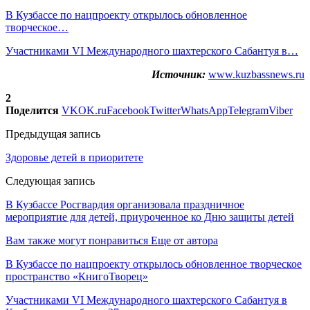
В Кузбассе по нацпроекту открылось обновленное
творческое…
Участниками VI Международного шахтерского Сабантуя в…
Источник:
www.kuzbassnews.ru
2
Поделится
VK
OK.ru
Facebook
Twitter
WhatsApp
Telegram
Viber
Предыдущая запись
Здоровье детей в приоритете
Следующая запись
В Кузбассе Росгвардия организовала праздничное
мероприятие для детей, приуроченное ко Дню защиты детей
Вам также могут понравиться
Еще от автора
В Кузбассе по нацпроекту открылось обновленное творческое
пространство «КнигоТворец»
Участниками VI Международного шахтерского Сабантуя в