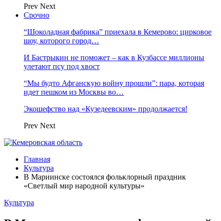
Prev
Next
Срочно
“Шоколадная фабрика” приехала в Кемерово: цирковое
шоу, которого город…
И Бастрыкин не поможет – как в Кузбассе миллионы
улетают псу под хвост
“Мы будто Афганскую войну прошли”: пара, которая
идет пешком из Москвы во…
Экошефство над «Кузедеевским» продолжается!
Prev
Next
Главная
Культура
В Мариинске состоялся фольклорный праздник
«Светлый мир народной культуры»
Культура