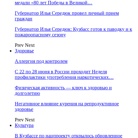
медали «80 лет Победы в Великой…
Губернатор Илья Середюк провел личный прием
граждан
Губернатор Илья Середюк: Кузбасс готов к паводку и к
пожароопасному сезону
Prev
Next
Здоровье
Аллергия под контролем
С 22 по 28 июня в России проходит Неделя
профилактики употребления наркотических…
Физическая активность — ключ к здоровью и
долголетию
Негативное влияние курения на репродуктивное
здоровье
Prev
Next
Культура
В Кузбассе по нацпроекту открылось обновленное