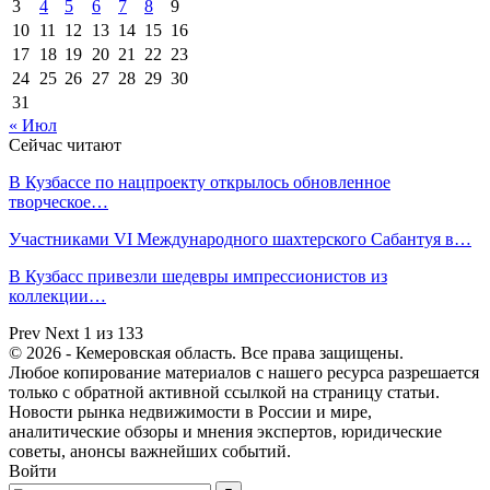
3
4
5
6
7
8
9
10
11
12
13
14
15
16
17
18
19
20
21
22
23
24
25
26
27
28
29
30
31
« Июл
Сейчас читают
В Кузбассе по нацпроекту открылось обновленное
творческое…
Участниками VI Международного шахтерского Сабантуя в…
В Кузбасс привезли шедевры импрессионистов из
коллекции…
Prev
Next
1 из 133
© 2026 - Кемеровская область. Все права защищены.
Любое копирование материалов с нашего ресурса разрешается
только с обратной активной ссылкой на страницу статьи.
Новости рынка недвижимости в России и мире,
аналитические обзоры и мнения экспертов, юридические
советы, анонсы важнейших событий.
Войти