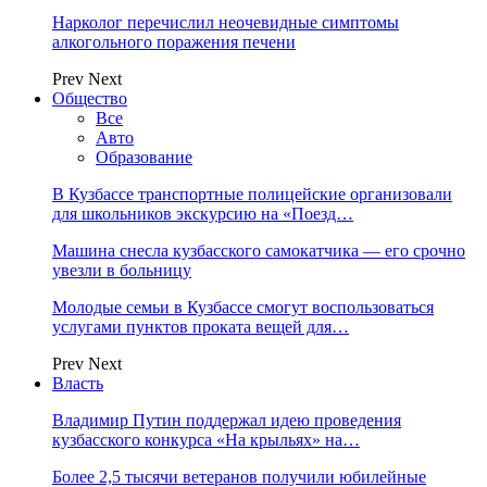
Нарколог перечислил неочевидные симптомы
алкогольного поражения печени
Prev
Next
Общество
Все
Авто
Образование
В Кузбассе транспортные полицейские организовали
для школьников экскурсию на «Поезд…
Машина снесла кузбасского самокатчика — его срочно
увезли в больницу
Молодые семьи в Кузбассе смогут воспользоваться
услугами пунктов проката вещей для…
Prev
Next
Власть
Владимир Путин поддержал идею проведения
кузбасского конкурса «На крыльях» на…
Более 2,5 тысячи ветеранов получили юбилейные