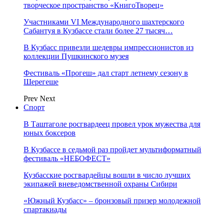
творческое пространство «КнигоТворец»
Участниками VI Международного шахтерского
Сабантуя в Кузбассе стали более 27 тысяч…
В Кузбасс привезли шедевры импрессионистов из
коллекции Пушкинского музея
Фестиваль «Прогеш» дал старт летнему сезону в
Шерегеше
Prev
Next
Спорт
В Таштаголе росгвардеец провел урок мужества для
юных боксеров
В Кузбассе в седьмой раз пройдет мультиформатный
фестиваль «НЕБОФЕСТ»
Кузбасские росгвардейцы вошли в число лучших
экипажей вневедомственной охраны Сибири
«Южный Кузбасс» – бронзовый призер молодежной
спартакиады