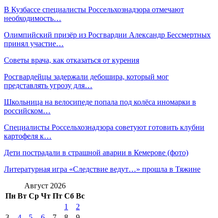
В Кузбассе специалисты Россельхознадзора отмечают
необходимость…
Олимпийский призёр из Росгвардии Александр Бессмертных
принял участие…
Советы врача, как отказаться от курения
Росгвардейцы задержали дебошира, который мог
представлять угрозу для…
Школьница на велосипеде попала под колёса иномарки в
российском…
Специалисты Россельхознадзора советуют готовить клубни
картофеля к…
Дети пострадали в страшной аварии в Кемерове (фото)
Литературная игра «Следствие ведут…» прошла в Тяжине
Август 2026
Пн
Вт
Ср
Чт
Пт
Сб
Вс
1
2
3
4
5
6
7
8
9