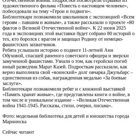
Отечественной войны. Подростки посмотрели отрывки из
художественного фильма «Повесть о настоящем человеке»,
побеседовали на тему «Герои и подвиги».
Библиотекари познакомили школьников с экспозицией «Всем
героям – павшим и живым», а также рассказали о проекте «80
фактов о Великой Отечественной войне». К 22 июня 2025
года в экспозициях этой выставки будет собрано 80 историй о
тех, кто боролся с врагом и защищал Родину от немецко-
фашистских захватчиков.
Ребята услышали историю о подвиге 11-летней Ани
Обуховой, спасшей раненого советского офицера и зверски
замученной фашистами. Узнали о том, как геройски погиб
юный разведчик Марат Казей. Подросткам рассказали, как
верно выполняла свой «воинский» долг овчарка Джульбарс –
единственная из собак, награжденная медалью «За боевые
заслуги».
Библиотекари познакомили ребят и с книжной выставкой
«Память хранят живые», где представлены книги о войне, в
том числе и уникальное издание – «Великая Отечественная
война 1941-1945. Рассказы, стихи, очерки, письма».
Фото: модельная библиотека для детей и юношества города
Мариинска
Сейчас читают