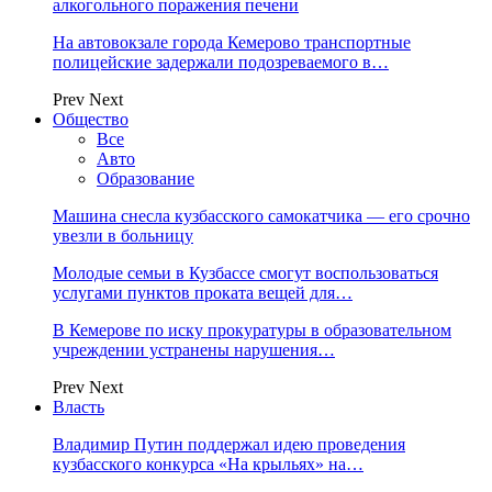
алкогольного поражения печени
На автовокзале города Кемерово транспортные
полицейские задержали подозреваемого в…
Prev
Next
Общество
Все
Авто
Образование
Машина снесла кузбасского самокатчика — его срочно
увезли в больницу
Молодые семьи в Кузбассе смогут воспользоваться
услугами пунктов проката вещей для…
В Кемерове по иску прокуратуры в образовательном
учреждении устранены нарушения…
Prev
Next
Власть
Владимир Путин поддержал идею проведения
кузбасского конкурса «На крыльях» на…