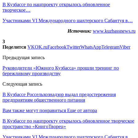
В Кузбассе по нацпроекту открылось обновленное
творческое…
Участниками VI Международного шахтерского Сабантуя в…
Источник:
www.kuzbassnews.ru
3
Поделится
VK
OK.ru
Facebook
Twitter
WhatsApp
Telegram
Viber
Предыдущая запись
Руководители «Южного Кузбасса» прошли тренинг по
бережливому производству
Следующая запись
В Кузбассе Россельхознадзор выдал предостережения
предприятиям общественного питания
Вам также могут понравиться
Еще от автора
В Кузбассе по нацпроекту открылось обновленное творческое
пространство «КнигоТворец»
Участниками VI Международного шахтерского Сабантуя в