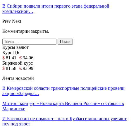
В Сибири подвели итоги первого этапа федеральной
комплексной…
Prev
Next
Комментарии закрыты.
Курсы валют
Курс ЦБ
$
81.41
€
94.06
Биржевой курс
$
81.58
€
93.99
Лента новостей
В Кемеровской области транспортные полицейские провели
акцию «Зарядка…
Митинг-концерт «Новая карта Великой России» состоялся в
Мариинске
И Бастрыкин не поможет – как в Кузбассе миллионы улетают
псу под хвост