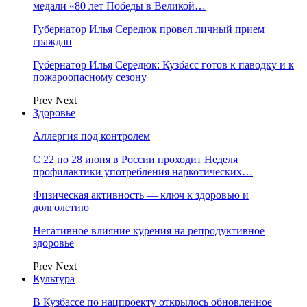
медали «80 лет Победы в Великой…
Губернатор Илья Середюк провел личный прием
граждан
Губернатор Илья Середюк: Кузбасс готов к паводку и к
пожароопасному сезону
Prev
Next
Здоровье
Аллергия под контролем
С 22 по 28 июня в России проходит Неделя
профилактики употребления наркотических…
Физическая активность — ключ к здоровью и
долголетию
Негативное влияние курения на репродуктивное
здоровье
Prev
Next
Культура
В Кузбассе по нацпроекту открылось обновленное