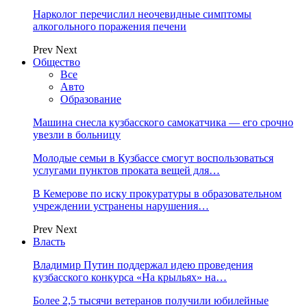
Нарколог перечислил неочевидные симптомы
алкогольного поражения печени
Prev
Next
Общество
Все
Авто
Образование
Машина снесла кузбасского самокатчика — его срочно
увезли в больницу
Молодые семьи в Кузбассе смогут воспользоваться
услугами пунктов проката вещей для…
В Кемерове по иску прокуратуры в образовательном
учреждении устранены нарушения…
Prev
Next
Власть
Владимир Путин поддержал идею проведения
кузбасского конкурса «На крыльях» на…
Более 2,5 тысячи ветеранов получили юбилейные