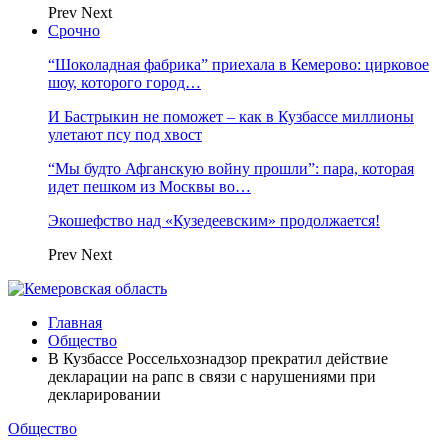
Prev
Next
Срочно
“Шоколадная фабрика” приехала в Кемерово: цирковое
шоу, которого город…
И Бастрыкин не поможет – как в Кузбассе миллионы
улетают псу под хвост
“Мы будто Афганскую войну прошли”: пара, которая
идет пешком из Москвы во…
Экошефство над «Кузедеевским» продолжается!
Prev
Next
Главная
Общество
В Кузбассе Россельхознадзор прекратил действие
декларации на рапс в связи с нарушениями при
декларировании
Общество