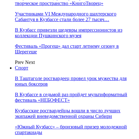
творческое пространство «КнигоТворец»
Участниками VI Международного шахтерского
Сабантуя в Кузбассе стали более 27 тысяч…
В Кузбасс привезли шедевры импрессионистов из
коллекции Пушкинского музея
Фестиваль «Прогеш» дал старт летнему сезону в
Шерегеше
Prev
Next
Спорт
В Таштаголе росгвардеец провел урок мужества для
юных боксеров
В Кузбассе в седьмой раз пройдет мультиформатный
фестиваль «НЕБОФЕСТ»
Кузбасские росгвардейцы вошли в число лучших
экипажей вневедомственной охраны Сибири
«Южный Кузбасс» – бронзовый призер молодежной
спартакиады