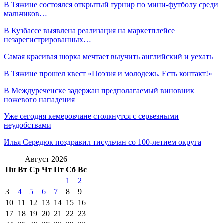
В Тяжине состоялся открытый турнир по мини-футболу среди
мальчиков…
В Кузбассе выявлена реализация на маркетплейсе
незарегистрированных…
Самая красивая шорка мечтает выучить английский и уехать
В Тяжине прошел квест «Поэзия и молодежь. Есть контакт!»
В Междуреченске задержан предполагаемый виновник
ножевого нападения
Уже сегодня кемеровчане столкнутся с серьезными
неудобствами
Илья Середюк поздравил тисульчан со 100-летием округа
Август 2026
Пн
Вт
Ср
Чт
Пт
Сб
Вс
1
2
3
4
5
6
7
8
9
10
11
12
13
14
15
16
17
18
19
20
21
22
23