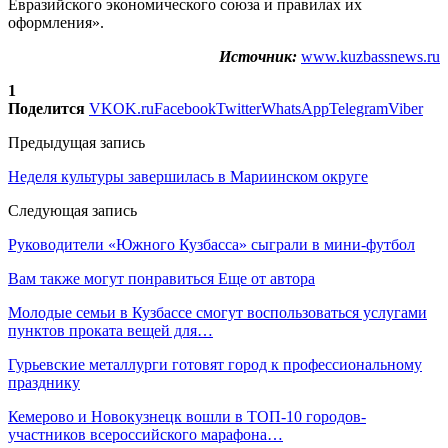
Евразийского экономического союза и правилах их
оформления».
Источник:
www.kuzbassnews.ru
1
Поделится
VK
OK.ru
Facebook
Twitter
WhatsApp
Telegram
Viber
Предыдущая запись
Неделя культуры завершилась в Мариинском округе
Следующая запись
Руководители «Южного Кузбасса» сыграли в мини-футбол
Вам также могут понравиться
Еще от автора
Молодые семьи в Кузбассе смогут воспользоваться услугами
пунктов проката вещей для…
Гурьевские металлурги готовят город к профессиональному
празднику
Кемерово и Новокузнецк вошли в ТОП-10 городов-
участников всероссийского марафона…